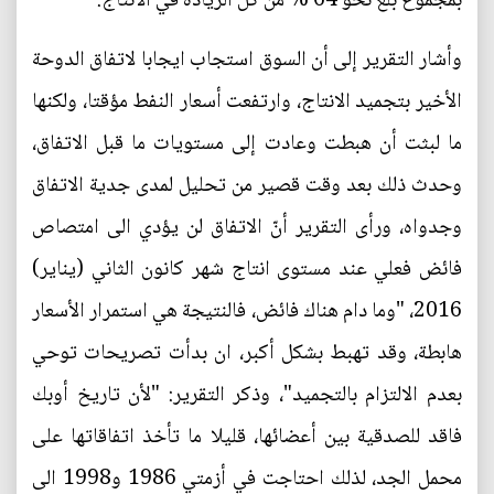
بمجموع بلغ نحو 64 % من كل الزيادة في الانتاج.
وأشار التقرير إلى أن السوق استجاب ايجابا لاتفاق الدوحة
الأخير بتجميد الانتاج، وارتفعت أسعار النفط مؤقتا، ولكنها
ما لبثت أن هبطت وعادت إلى مستويات ما قبل الاتفاق،
وحدث ذلك بعد وقت قصير من تحليل لمدى جدية الاتفاق
وجدواه، ورأى التقرير أنّ الاتفاق لن يؤدي الى امتصاص
فائض فعلي عند مستوى انتاج شهر كانون الثاني (يناير)
2016، "وما دام هناك فائض، فالنتيجة هي استمرار الأسعار
هابطة، وقد تهبط بشكل أكبر، ان بدأت تصريحات توحي
بعدم الالتزام بالتجميد"، وذكر التقرير: "لأن تاريخ أوبك
فاقد للصدقية بين أعضائها، قليلا ما تأخذ اتفاقاتها على
محمل الجد، لذلك احتاجت في أزمتي 1986 و1998 الى