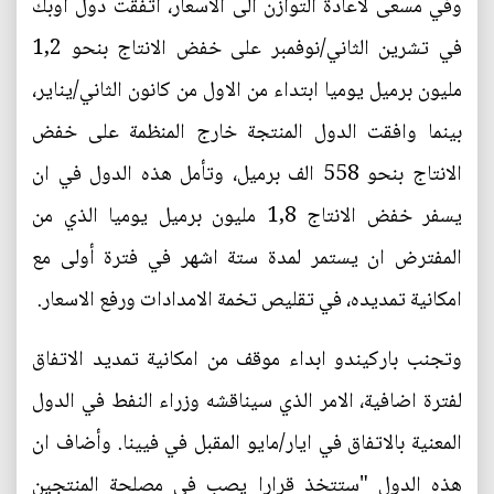
وفي مسعى لاعادة التوازن الى الأسعار، اتفقت دول اوبك
في تشرين الثاني/نوفمبر على خفض الانتاج بنحو 1,2
مليون برميل يوميا ابتداء من الاول من كانون الثاني/يناير،
بينما وافقت الدول المنتجة خارج المنظمة على خفض
الانتاج بنحو 558 الف برميل، وتأمل هذه الدول في ان
يسفر خفض الانتاج 1,8 مليون برميل يوميا الذي من
المفترض ان يستمر لمدة ستة اشهر في فترة أولى مع
امكانية تمديده، في تقليص تخمة الامدادات ورفع الاسعار.
وتجنب باركيندو ابداء موقف من امكانية تمديد الاتفاق
لفترة اضافية، الامر الذي سيناقشه وزراء النفط في الدول
المعنية بالاتفاق في ايار/مايو المقبل في فيينا. وأضاف ان
هذه الدول "ستتخذ قرارا يصب في مصلحة المنتجين