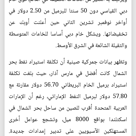
دبي القياسي دون 50 سنتا للبرميل من 2.50 دولار في
أواخر نوفمبر تشرين الثاني حين أعلنت أوبك عن
تخفيضاتها. ويشكل خام دبي أساسا للخامات المتوسطة
والثقيلة الشائعة في الشرق الأوسط.
وتظهر بيانات جمركية صينية أن تكلفة استيراد نفط بحر
الشمال كانت أفضل في مارس آذار، حيث بلغت تكلفة
استيراد برميل الخام البريطاني 56.70 دولار مقارنة مع
57.80 دولار لبرميل النفط الإماراتي، رغم أن الإمارات
العربية المتحدة أقرب للصين من ساحل بحر الشمال في
اسكتلندا بواقع 8000 ميل، وتشجع عوامل أخرى
المستهلكين الآسيويين على تدبير إمدادات جديدة.