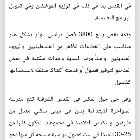
في القدس بما في ذلك في توزيع الموظفين وفي تمويل
البرامج التعليمية.
وثمة نقص يبلغ 3800 فصل دراسي يؤثر بشكل غير
متناسب على القطاعات الأفقر من الفلسطينيين واليهود
المتدينين. واستأجرت البلدية وحدات سكنية في بعض
المناطق لتوفير فصول أو قدمت أكشاكا متنقلة لاستخدامها
كفصول.
وفي حي جبل المكبر في القدس الشرقية تقع مدرسة
السواحرة الابتدائية بنين في مبنى سكني معدل من
طابقين. ويتكدس التلاميذ في مجموعات تتكون غالبا من
25-30 تلميذا في ست فصول دراسية مساحة كل منها نحو