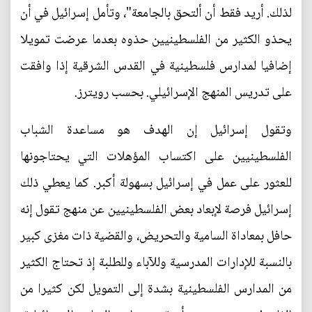
لذلك. أريد فقط أن ألتحق بالجامعة"، وتأمل إسرائيل في أن
يحذو الكثير من الفلسطينيين حذوه بعدما عرضت تمويلا
إضافيا لمدارس فلسطينية في القدس الشرقية إذا وافقت
على تدريس المنهج الإسرائيلي. بحسب رويترز.
وتقول إسرائيل إن الهدف هو مساعدة الشباب
الفلسطينيين على اكتساب المؤهلات التي يحتاجونها
للعثور على عمل في إسرائيل بسهولة أكبر. كما يعطي ذلك
إسرائيل فرصة لإبعاد بعض الفلسطينيين عن منهج تقول إنه
حافل بمعاداة السامية والتحريض، والقضية ذات مغزى كبير
بالنسبة للإدارات المدرسية وللآباء وللطلبة إذ تحتاج الكثير
من المدارس الفلسطينية بشدة إلى التمويل لكن كثيرا من