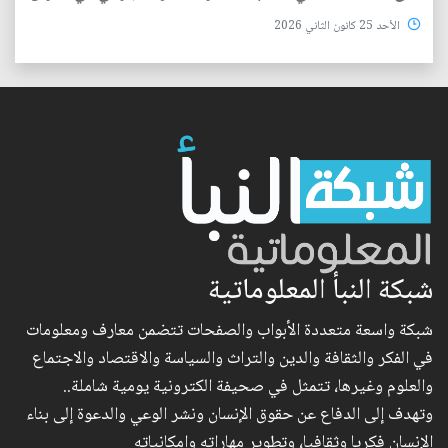
الأحد 25 كانون الثاني 2026
شبكة النبأ المعلوماتية
شبكة واسعة متعددة الأبواب والصفحات تتضمن معارف ومعلومات
في الفكر والثقافة والدين والتراث والسياسة والاقتصاد والاجتماع
والعلوم وغيرها، تتمثل في صحيفة الكترونية يومية شاملة..
وتهدف إلى الدفاع عن حقوق الإنسان ونشر الوعي والدعوة إلى بناء
الإنسان فكريا وثقافيا، وتطوير مهاراته وإمكانياته