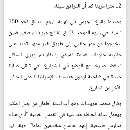
12 مترا مربعا كما أن المرافق سيئة.
وعندما يقرع الجرس في نهاية اليوم يتدفق نحو 150
تلميذا في زيهم الموحد الأزرق الفاتح عبر فناء صغير ضيق
ليخرجوا من ممر جانبي إلى طريق غير ممهد تمتد على
جانبيه حاويات قمامة تفيض بالنفايات، ويرى السكان
تناقضا صارخا مع الوضع في الشوارع التي تلقى عناية
جيدة في ضاحية أرمون هنتسيف الإسرائيلية على الجانب
الآخر من الشارع.
وقال محمد عويسات وهو أب لستة أطفال من جبل المكبر
ويعمل سائقا لحافلة مدرسية في القدس الغربية "أرى هناك
مدارس طبيعية. إنهما عالمان مختلفين تماما"، ويقر نير