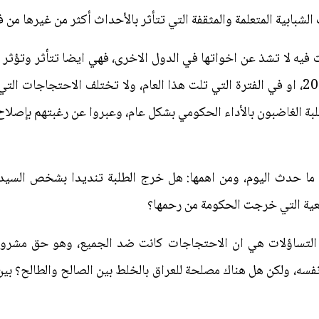
لشبابية المتعلمة والمثقفة التي تتأثر بالأحداث أكثر من غيرها من 
ت فيه لا تشذ عن اخواتها في الدول الاخرى، فهي ايضا تتأثر وتؤثر با
سواء في المراحل التي سبقت عام 2003، او في الفترة التي تلت هذا العام، ولا تختلف ال
طلبة الغاضبون بالأداء الحكومي بشكل عام، وعبروا عن رغبتهم بإصلاح 
ل ما حدث اليوم، ومن اهمها: هل خرج الطلبة تنديدا بشخص السيد 
يعية التي خرجت الحكومة من رحمها؟
ه التساؤلات هي ان الاحتجاجات كانت ضد الجميع، وهو حق مشروع
نفسه، ولكن هل هناك مصلحة للعراق بالخلط بين الصالح والطالح؟ بين