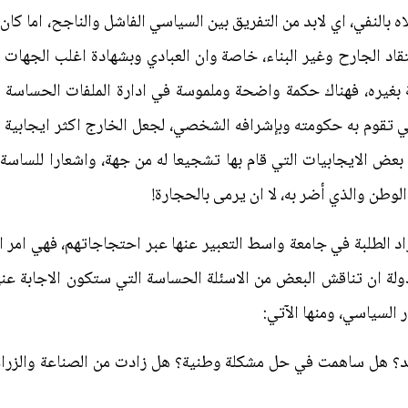
لاه بالنفي، اي لابد من التفريق بين السياسي الفاشل والناجح، اما 
قاد الجارح وغير البناء، خاصة وان العبادي وبشهادة اغلب الجهات ال
نة بغيره، فهناك حكمة واضحة وملموسة في ادارة الملفات الحساسة مث
قوم به حكومته وبإشرافه الشخصي، لجعل الخارج اكثر ايجابية تجاه
 بعض الايجابيات التي قام بها تشجيعا له من جهة، واشعارا للساسة 
لوطن والذي أضر به، لا ان يرمى بالحجارة!
اراد الطلبة في جامعة واسط التعبير عنها عبر احتجاجاتهم، فهي امر
ولة ان تناقش البعض من الاسئلة الحساسة التي ستكون الاجابة عن
ر السياسي، ومنها الآتي:
لبلد؟ هل ساهمت في حل مشكلة وطنية؟ هل زادت من الصناعة والزراع