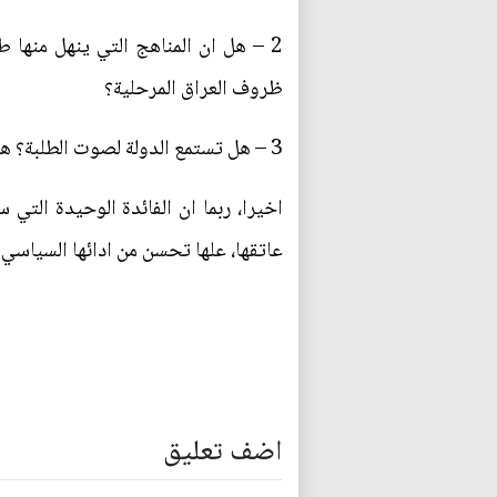
2 – هل ان المناهج التي ينهل منها ط
ظروف العراق المرحلية؟
3 – هل تستمع الدولة لصوت الطلبة؟ هل تقرأ بحوثهم؟ ام انهم في وادي والدولة وسياساتها في وادي اخر؟
اخيرا، ربما ان الفائدة الوحيدة التي س
عاتقها، علها تحسن من ادائها السياسي ف
اضف تعليق