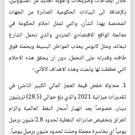
خلال ايضاحات وصريحات واجوبة العديد من المسؤولين،
بالإضافة الى البيانات الحكومية الصادرة من الجهات
المختصة بهذا الشأن، والتي تمثل احلام الحكومة في
معالجة الواقع الاقتصادي المتردي والذي تحمل الشارع
تبعاته، ومثل كابوس يعذب المواطن البسيط ويحمله فوق
طاقته وقدرته على التحمل، دون ان يحقق هذه الاحلام
التي خططت لها وتمنت وهذه الاهداف كالآتي:-
1. محاولة خفض قيمة العجز المالي الكبير الناشئ في
تقديرات ميزانية 2021 والذي بلغ حوالي (28.5) تريليون
دينار، خصوصاً بعد انهيار أسعار النفط العالمية والزام
العراق بتخفيض صادراته النفطية لحدود 2.8 مليون برميل
يومياً اي بخاسرة مجملة وصلت لحدود مليون برميل يومياً.