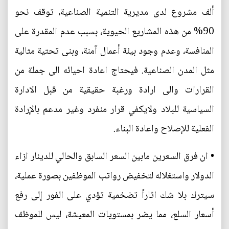
ألف مشروع لدى مديرية التنمية الصناعية، توقف نحو
90% من هذه المشاريع الحيوية، بسبب عدم المقدرة على
المنافسة، وعدم وجود بيئة أعمال آمنة، وبنى تحتية مثالية
مثل المدن الصناعية. فيحتاج اعادة احيائه الى جملة من
القرارات والى ارادة ورغبة حقيقية من قبل الادارة
السياسية للبلاد ولايكفي قرار منفرد وغير مدعم بالإرادة
الفعلية للإصلاح واعادة البناء.
• ان فرق السعرين مابين السعر السابق والحالي للدينار ازاء
الدولار واستغلاله لتخفيض رواتب الموظفين بصورة عملية،
سيترك بلا شك اثاراً تضخمية تؤدي على الفور إلى رفع
أسعار السلع، مما يضر بمستويات المعيشة، ليس للموظف