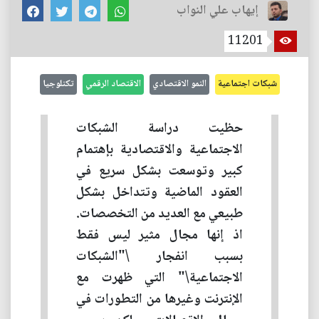
إيهاب علي النواب
11201
شبكات اجتماعية
النمو الاقتصادي
الاقتصاد الرقمي
تكنلوجيا
حظيت دراسة الشبكات
الاجتماعية والاقتصادية بإهتمام
كبير وتوسعت بشكل سريع في
العقود الماضية وتتداخل بشكل
طبيعي مع العديد من التخصصات.
اذ إنها مجال مثير ليس فقط
بسبب انفجار \"الشبكات
الاجتماعية\" التي ظهرت مع
الإنترنت وغيرها من التطورات في