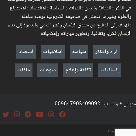
في الفكر والثقافة والدين والتراث والسياسة والاقتصاد والاجتماع
والعلوم وغيرها، تتمثل في صحيفة الكترونية يومية شاملة..
وتهدف إلى الدفاع عن حقوق الإنسان ونشر الوعي والدعوة إلى بناء
الإنسان فكريا وثقافيا، وتطوير مهاراته وإمكانياته
آراء وافكار
سياسة
إسلاميات
اقتصاد
إنسانيات
ثقافة وإعلام
منوعات
ملفات
موبايل + واتساب : 009647902409092
السياسة والخصوصة