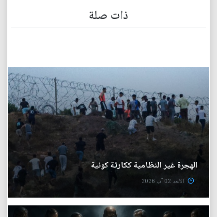
ذات صلة
الهجرة غير النظامية ككارثة كونية
الأحد 02 آب 2026