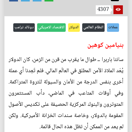
4307
عملات
النظام العالمي
الدولار
الاقتصاد الامريكي
دونالد ترامب
بنيامين كوهين
سانتا باربرا ــ طوال ما يقرب من قرن من الزمن، كان الدولار
يُعَد الملاذ الآمن المطلق في العالَم المالي. فلم تَعِدنا أي عملة
أخرى بنفس الدرجة من الأمان والسيولة للثروة المتراكمة.
وفي أوقات المتاعب في الماضي، دأب المستثمرون
المتوترون والبنوك المركزية الحصيفة على تكديس الأصول
المقومة بالدولار، وخاصة سندات الخزانة الأميركية. ولكن
لم يعد من الممكن أن تظل هذه الحال قائمة.