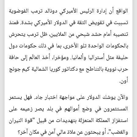
الواقع أن إدارة الرئيس الأميركي دونالد ترمب الفوضوية
تسببت في تقويض الثقة في الدولار الأميركي بشدة. فمنذ
تنصيبه أمام حشد شبحي من الملايين، ظل ترمب يتحرش
بالحكومات الواحدة تلو الأخرى، بما في ذلك حكومات دول
حليفة مثل أستراليا وألمانيا. ومؤخرا، أخذ العالَم إلى حافة
حرب نووية بالتناطح مع دكتاتور كوريا الشمالية كيم جونج
أون.
والآن يوشك الدولار على مواجهة اختبار جاد. فهل يستمر
المستثمرون في وضع أموالهم في بلد يصر زعيمه على
استفزاز المملكة المنعزلة بتهديدات من قبيل "قوة النيران
والغضب"، أو يبحثون عن ملاذ مالي آمن في مكان آخر؟