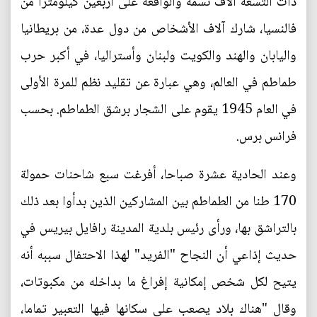
ذات التسعة آلاف نسمة والواقعة على أربعين كيلومترا من
فالنسيا، شارك آلاف الأشخاص من دول عدة، من بريطانيا
واليابان والهند والكويت ولبنان وأستراليا، في أكبر حرب
طماطم في العالم، وهي عبارة عن تقليد نظم للمرة الأولى
في العام 1945 يقوم على الشجار برشق الطماطم. بحسب
فرانس برس.
وعند الحادية عشرة صباحا، أفرغت سبع شاحنات حمولة
170 طنا من الطماطم بين المشاركين الذين بدأوا بعد ذلك
بالتراشق بها، ورأى رئيس بلدية المدينة رافايل بيريس في
حديث إذاعي أن النجاح "الفريد" لهذا الاحتفال سببه أنه
يتيح لكل شخص إمكانية إفراغ ما بداخله من مكبوتات،
وقال "هناك بلاد يصعب على سكانها فيها التعبير تماما،