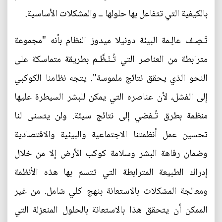
بالكيفية التي تتفاعل بها حلولها ــ والمشكلات الأساسية.
تَـصِـف عالِـمة البيئة دونيلا ميدوز النظام بأنه "مجموعة
مترابطة من العناصر التي تُـنَـظَّـم بطريقة متماسكة على
النحو الذي يحقق نتائج ملموسة". يتجه نظامنا الكوكبي
إلى الفشل، لأن عناصره التي يمكن للبشر السيطرة عليها
منظمة بطرق تُـفضي إلى نتائج سيئة. ولن يتسنى لنا
تحسين عمل أنظمتنا الاجتماعية والبيئية والاقتصادية
وضمان رفاهة البشر وسلامة كوكب الأرض إلا من خلال
إدراك الطبيعة المترابطة التي تتسم بها هذه الأنظمة
ومعالجة المشكلات بالاستعانة بنهج كلي شامل. من غير
الممكن أن يتحقق هذا بالاستعانة بالحلول المنعزلة التي