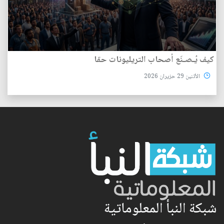
كيف يُـصـنَع أصحاب التريليونات حقا
الأثنين 29 حزيران 2026
شبكة النبأ المعلوماتية