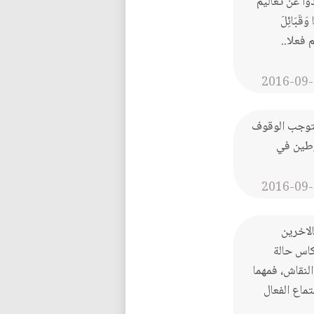
وا عن تعاليم
َقَبَائِلَ
 فعلا..
2016-09-
تستوجب الوقوف
رطين في
2016-09-
الاخرين
كاس حالة
النقاش، فمهما
تماع الفعال