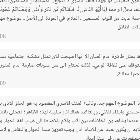
قانون ضعيف.. مواجهة العنف الاسري لا تنجح.. المشكلة ان المسلمين ابتعد
ّ الرحمة (يَا أَيُّهَا النَّاسُ إِنَّا خَلَقْنَاكُم مِّن ذَكَرٍ وَأُنثَى وَجَعَلْنَاكُمْ شُعُوبًا و
ه الرحمة غابت من قلوب المسلمين.. العلاج في العودة الى الأصل.. موضوع مهم
لات الطلاق
08
قا يمثل ظاهرة امام العيان الا انها اصبحت الان تمثل مشكلة اجتماعية 
 يتوقف على ثقافة الوعي.. لذلك نحتاج الى سن عقوبات صارمة امام المتو
م المعاناة.
09
ا الموضوع المهم جد، وثانيا/ العنف الاسري المقصود به هو الحاق الاذى ب
سدي وايذاء لفظي، وبالتاكيد هناك اثار سلبية لهذه الظاهرة تتجلى بانع
ء عندما يشاهدون الخلافات بين الاب والام بالاضافة الى غياب لغة الحوار و
ابد ان يكون بعيدا عن الابناء، اذن يجب تعزيز مبدا الحوار والنقاش والاس
جعلهم يتربون في بيئة امنة.