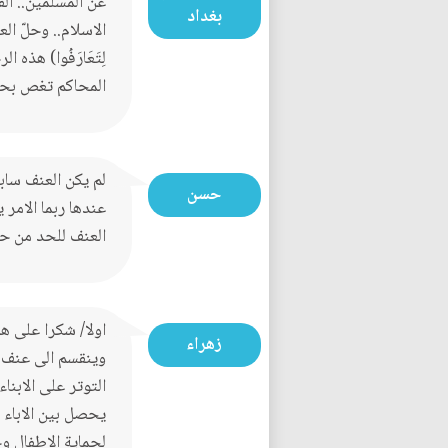
عن المسلمين.. ال
بغداد
الاسلام.. وحلّ العنف محل
لِتَعَارَفُوا) هذ
المحاكم تغص بحا
لم يكن العنف ساب
حسن
عندها ربما الامر
العنف للحد من حج
اولا/ شكرا على هذ
زهراء
وينقسم الى عنف ج
التوتر على الابنا
يحصل بين الاباء ل
لحماية الاطفال و