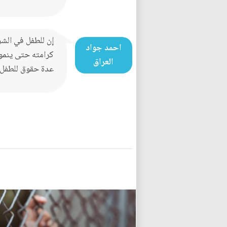
إن للطفل في الشر
احمد جواد
كرامته حتى ينمو 
العراق
عدة حقوق للطفل و