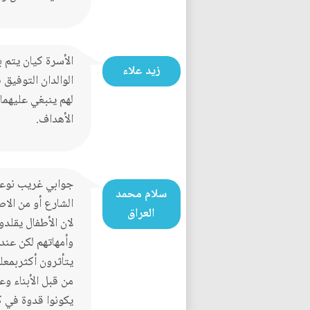
الأسرة كيان يتم ب
زيد علاء
الوالدان التوفيق
لهم ينبغي عليهما
الأهداف.
جوابي غريب نوعا 
سلام محمد
الشارع أو من الاصد
العراق
لان الأطفال يقلدو
وأمهاتهم لكن عند
يتأثرون أكثربمعل
من قبل الأبناء و
يكونوا قدوة في ك