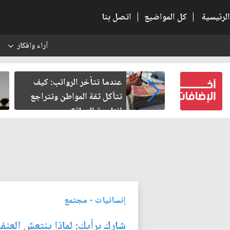
الرئيسية
|
كل المواضيع
|
اتصل بنا
آراء وافكار
س
لرواتب: كيف
صمت الطريق بعد الأربعين
واطن وتتراجع
؟
إنسانيات
-
مجتمع
شارك برأيك: لماذا ينتعش العنف