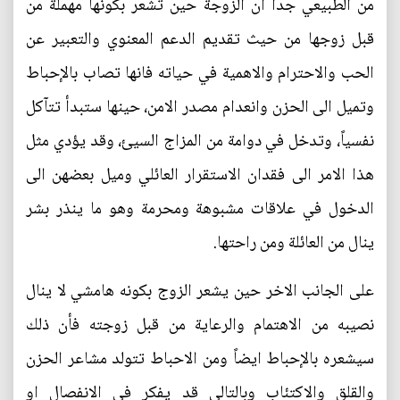
من الطبيعي جداً ان الزوجة حين تشعر بكونها مهملة من
قبل زوجها من حيث تقديم الدعم المعنوي والتعبير عن
الحب والاحترام والاهمية في حياته فانها تصاب بالإحباط
وتميل الى الحزن وانعدام مصدر الامن، حينها ستبدأ تتآكل
نفسياً، وتدخل في دوامة من المزاج السيئ، وقد يؤدي مثل
هذا الامر الى فقدان الاستقرار العائلي وميل بعضهن الى
الدخول في علاقات مشبوهة ومحرمة وهو ما ينذر بشر
ينال من العائلة ومن راحتها.
على الجانب الاخر حين يشعر الزوج بكونه هامشي لا ينال
نصيبه من الاهتمام والرعاية من قبل زوجته فأن ذلك
سيشعره بالإحباط ايضاً ومن الاحباط تتولد مشاعر الحزن
والقلق والاكتئاب وبالتالي قد يفكر في الانفصال او