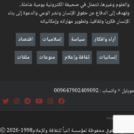
والعلوم وغيرها، تتمثل في صحيفة الكترونية يومية شاملة..
وتهدف إلى الدفاع عن حقوق الإنسان ونشر الوعي والدعوة إلى بناء
الإنسان فكريا وثقافيا، وتطوير مهاراته وإمكانياته
آراء وافكار
سياسة
إسلاميات
اقتصاد
إنسانيات
ثقافة وإعلام
منوعات
ملفات
موبايل + واتساب : 009647902409092
السياسة والخصوصة
جميع الحقوق محفوظة لمؤسسة النبأ للثقافة والإعلامⒸ 2026-1998