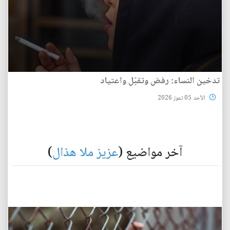
تدخين النساء: رفض وتقبّل واعتياد
الأحد 05 تموز 2026
آخر مواضيع (
عزيز ملا هذال
)