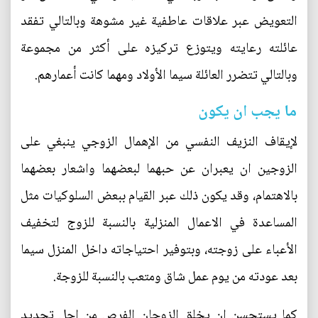
التعويض عبر علاقات عاطفية غير مشوهة وبالتالي تفقد
عائلته رعايته ويتوزع تركيزه على أكثر من مجموعة
وبالتالي تتضرر العائلة سيما الأولاد ومهما كانت أعمارهم.
ما يجب ان يكون
لإيقاف النزيف النفسي من الإهمال الزوجي ينبغي على
الزوجين ان يعبران عن حبهما لبعضهما واشعار بعضهما
بالاهتمام، وقد يكون ذلك عبر القيام ببعض السلوكيات مثل
المساعدة في الاعمال المنزلية بالنسبة للزوج لتخفيف
الأعباء على زوجته، وبتوفير احتياجاته داخل المنزل سيما
بعد عودته من يوم عمل شاق ومتعب بالنسبة للزوجة.
كما يستحسن ان يخلق الزوجان الفرص من اجل تجديد