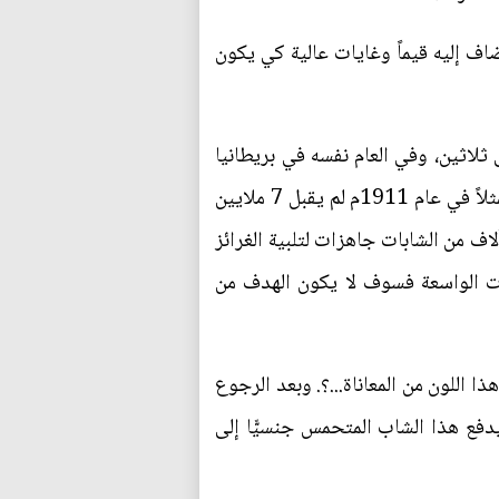
ضاف إليه قيماً وغايات عالية كي يكون
المعروف: وصل معدل سن الزواج في عام 1912م في باريس إلى ثلاثين، وفي العام نفسه في بريطانيا
وصل المعدل إلى 26، وكان ذلك سبب التأخير في الزواج في المدينة، حتى لم يقبل الكثير منهم الزواج فمثلاً في عام 1911م لم يقبل 7 ملايين
ناك آلاف من الشابات جاهزات لتلبية الغرائز
بيوت الواسعة فسوف لا يكون الهدف من
ا اللون من المعاناة...؟. وبعد الرجوع
يدفع هذا الشاب المتحمس جنسيًّا إلى