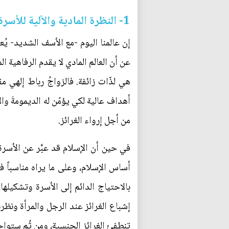
1- النظرة المادية والآلية للأسرة والزواج
إن عالمنا اليوم -مع الأسف الشديد- يُعرّ
عن أن العالم المادي لا يقدم الرفاهية ال
هي لذّات زائفة. فالزواجُ رباط إلهي 
أهداف عالية لكي يؤمّن له الديمومةَ والاس
من أجل إرواء الغرائز.
في حين أن الإسلام قد عبَّر عن الأسرة 
أساس الإسلام، وعلى ما يراه مناسباً 
بالاحتياج الدائم إلى الأسرة وتشكيله
إشباع الغرائز عند الرجل والمرأة ونظرنا
تنطفئ الغرائز الجنسية، ومن ثُم ستواج