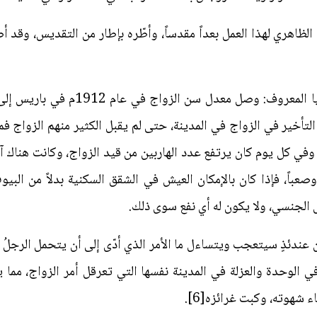
الظاهري لهذا العمل بعداً مقدساً، وأطّره بإطار من التقديس، وقد أ
يقول ويل ديورانت عالم الأنثروبولوجيا 
صل 20 مليون شاب، وفي كل يوم كان يرتفع عدد الهاربين من قيد الزواج، وكانت ه
ً وصعباً، فإذا كان بالإمكان العيش في الشقق السكنية بدلاً من ال
ل الجنسي، ولا يكون له أي نفع سوى ذلك.
عندئذٍ سيتعجب ويتساءل ما الأمر الذي أدّى إلى أن يتحمل الرجلُ هذ
الوحدة والعزلة في المدينة نفسها التي تعرقل أمر الزواج، مما 
 شهوته، وكبت غرائزه[6].