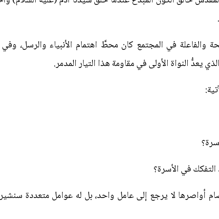
مقدس خالقُ الكون المبدع عندما خلق سيدَنا آدم (عليه السلام) واختا
ة والفاعلة في المجتمع كان محطَّ اهتمام الأنبياء والرسل، وفي
ي يعدُّ النواة الأولى في مقاومة هذا التيار المدمر.
ية:
صام أواصرها لا يرجع إلى عامل واحد، بل له عوامل متعددة سنشير