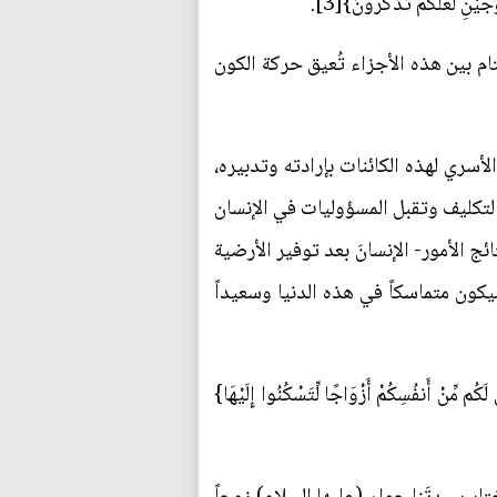
لَّكُمْ تَذَكَّرُونَ}[3].
ام بين هذه الأجزاء تُعيق حركة الكون
أسري لهذه الكائنات بإرادته وتدبيره،
التكليف وتقبل المسؤوليات في الإنسان
ج الأمور- الإنسانَ بعد توفير الأرضية
كون متماسكاً في هذه الدنيا وسعيداً
نفُسِكُمْ أَزْوَاجًا لِّتَسْكُنُوا إِلَيْهَا}