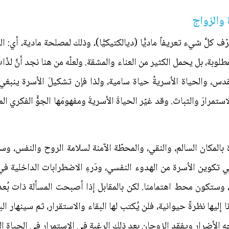
ف كلَّ شيء تعريفاً ماديًّا (ديالكتيكيًّا)، وذلك لمصلحة مادية، أي: 
مطلوبة، بل يحمل الكثير من العناء والمشقة. ولعلّه من هنا نجد أنَّ لذّ
مقدس، والحياة الأسريةُ حياة سامية، ولذا فإن تشكيلَ الأسرة ينب
تمرارَ والثباتَ. وقد غيّر الحياةَ الأسريةَ ومفهومَها الجوُّ الفكري ال
بالمكان السالم، والنقي، والمحطّة الآمنة لسلامة الروح والنفس، وسما
في تكوين الأسرة من الهدوء النفسي، ودَرءِ الاضطرابات الداخلية 
ا، وستكون محط اهتمامنا. لكن بالمقابل إذا أصبحت المسألة ذات بُع
 إليها نظرةً حيوانية، فلن يُكتب لها البقاء والاستقرار، ثم سينهار ا
ه الأضرار ويفقد الزوجان بعد ذلك الرغبة في الاستمرار في الحياة ا