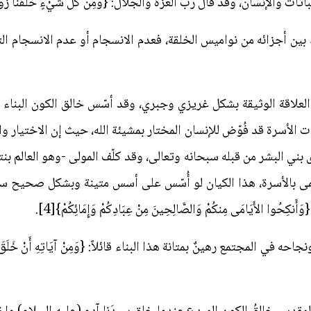
إنسان، وقد قال رب العزة والجلال: {وَمِن كُلِّ شَيْءٍ خَلَقْنَا زَوْجَيْنِ لَعَ
ط بين أجزائه من نواميس الخلقة، فعدم الانسجام أو عدم الانسجام الت
علاقة الوثيقة بشكل غريزي وجبري، وقد أسّس خالق الكون البناء ال
الأسرة قد فُوّض للإنسان المختار بمشيئة الله، حيث إن الاختيار و
ي البشر من قبله سبحانه وتعالى، وقد كلّف المولى -وهو العالم بنتائ
مى بالأسرة، هذا الكيان لو أُسّس على أسس متينة وبشكل صحيح سي
 الأَيَامَى مِنكُمْ وَالصَّالِحِينَ مِنْ عِبَادِكُمْ وَإِمَائِكُمْ}[4].
مجتمع رهينٌ بمتانة هذا البناء قائلاً: {وَمِنْ آيَاتِهِ أَنْ خَلَقَ لَكُم مِّنْ أَ