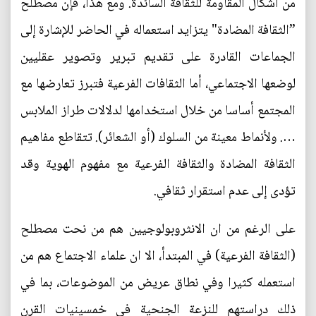
من أشكال المقاومة للثقافة السائدة. ومع هذا، فإن مصطلح
”الثقافة المضادة" يتزايد استعماله في الحاضر للإشارة إلى
الجماعات القادرة على تقديم تبرير وتصوير عقليين
لوضعها الاجتماعي، أما الثقافات الفرعية فتبرز تعارضها مع
المجتمع أساسا من خلال استخدامها لدلالات طراز الملابس
…. ولأنماط معينة من السلوك (أو الشعائر). تتقاطع مفاهيم
الثقافة المضادة والثقافة الفرعية مع مفهوم الهوية وقد
تؤدى إلى عدم استقرار ثقافي.
على الرغم من ان الانثروبولوجيين هم من نحت مصطلح
(الثقافة الفرعية) في المبتدأ، الا ان علماء الاجتماع هم من
استعمله كثيرا وفي نطاق عريض من الموضوعات، بما في
ذلك دراستهم للنزعة الجنحية في خمسينيات القرن