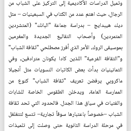
وتميل الدراسات الأكاديمية إلى التركيز على الشباب من
الرجال، حيث اهتم عدد من الكتاب في السبعينيات – مثل
ديك هيبدايج – بدراسة جماعة "البانك" (المتشردين
المتمردين) وأصحاب التقاليع الجديدة والمغرمين
بموسيقى الروك، الأمر الذي أفرز مصطلحي "ثقافة الشباب"
و"الثقافة الفرعية" اللذين كادا يكونان مترادفين, وفي
الثمانينيات بدأت بعض الكاتبات النسويات مثل أنجيلا
ماكروبي يرفضن تعريف "ثقافة الشباب" كنوع من
الممارسة العامة، ويدخلن الطقوس الخاصة للشابات
والفتيات في سياق هذا الجدل. فالحدود التي تحد ثقافة
الشباب –خصوصاً باعتبارها سوقاً تجارية– تتسع لتتغلغل
في مرحلة الدراسة الثانوية حتى وصلت إلى تلميذات