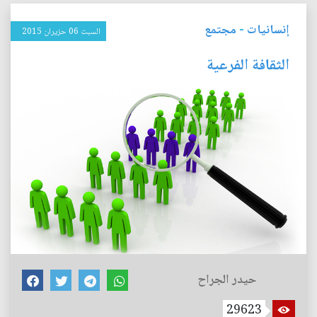
إنسانيات
-
مجتمع
السبت 06 حزيران 2015
الثقافة الفرعية
حيدر الجراح
29623