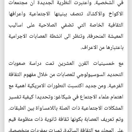
في الشخصية. واعتبرت النظرية الجديدة ان مجتمعات
الاكواخ والاكشاك تتصف ببنيتها الاجتماعية واعرافها
الثقافية الخاصة التي تضفي الصلاحية على اساليب
المعيشة المنحرفة، وتنظر الى انشطة العصابات الاجرامية
باعتبارها من الاعراف.
مع خمسينيات القرن العشرين تمت دراسة صعوبات
التحديد السوسيولوجي للعصابات من خلال مفهوم الثقافة
الفرعية. ومن جديد اكتسبت التطورات الامريكية اهمية مع
اهتمام علماء الاجتماع في شيكاغو: وتحديدا كيفية تفسير
المشكلات الاجتماعية ذات الصلة باللامساواة بين الطبقات.
وتم تعريف العصابة بكونها ثقافة ثانوية ذات منظومة قيم
على المحك مع الثقافة السائدة، تميزت بمفردات متخصصة،