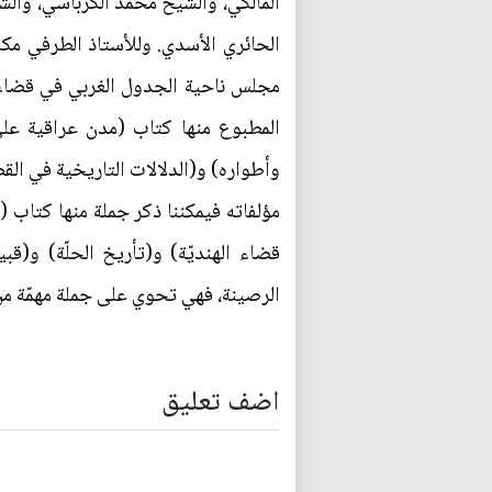
المالكي، والشيخ محمد الكرباسي، وال
الحائري الأسدي. وللأستاذ الطرفي م
مجلس ناحية الجدول الغربي في قضاء ا
المطبوع منها كتاب (مدن عراقية على
وأطواره) و(الدلالات التاريخية في الق
قضاء الهنديّة) و(تأريخ الحلّة) و(قب
الرصينة، فهي تحوي على جملة مهمّة من ا
اضف تعليق