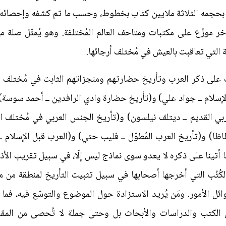
 بحجمه الثلاثة ملايين كتاب بخطوط، وحسب ما تم كشفه وإحصائه ح
ر موزّع على مكتبات ومتاحف العالم المُختلفة. وهو يُمثّل صلة
ة التي تعاقبت بالعيش في مُختلف أرجائها.
 على ذكر العرب وتأريخ حضارتهم ومنجزاتهم الثابت في مُختلف الم
الإسلام ــ جواد علي) و(تأريخ حضارة وادي الرافدين ــ أحمد سوس
بي القديم ــ ديتلف نيلسون) و(تأريخ الجنس العربي في مُختلف الأ
ظا) و(تأريخ العرب المُطوّل ــ فليب حتي) و(العرب قبل الإسلام 
ا أتينا على ذكره لا يعدو سوى نماذج ليس إلّا، في سبيل تقريب الأذه
ُتُب التي أخرجها أصحابها في سبيل تثبيت التأريخ لمنطقة من منا
ل الأمور. ومَن يُريد الاستزادة حول الموضوع والتوسّع فيه، فما ع
 الكتب والدراسات والأبحاث بل وحتى جملة لا تُحصى من المقا