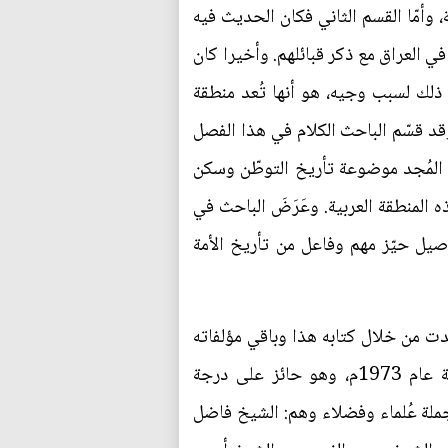
 وأمّا القسم الثاني فكان الحديث فيه
 العراق مع ذكر قبائلهم. وأخيرا كان
 ذلك لسبب وجيه، هو أنها تُعد منطقة
. وقد قسّم الباحث الكلام في هذا الفصل
 المُجد موضوعة تأريخ التوطّن وسكن
المنطقة العربية. وعَرَضَ الباحث في
أصيل حيّز مهم وفاعل من تأريخ الأمة
دت من خلال كتابه هذا وباقي مؤلفاته
العديدة. فقد ولد الشيخ عزيز جفات كنجي سلطان ثعيب الطرفي، في مدينة كربلاء ــ قضاء الهندية عام 1973م، وهو حائز على درجة
جملة عُلماء وفضلاء وهم: الشيخ فاضل