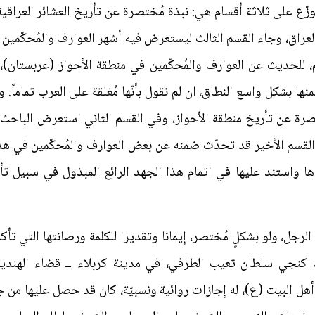
وزّع على ثلاثة أقسام هي: نبذة مُختصرة عن تأريخ العشائر العراقية،
راق، وجاء القسم الثالث ليستعرض فيه أشهر العوارف والمُحكّمين في
، للحديث عن العوارف والمُحكّمين في منطقة الأحواز (عربستان)،
ضمنها بشكل واسع النطاق، ان لم نقول بأنّها مُغلقة على العرب تماماً
تصرة عن تأريخ منطقة الأحواز، وفي القسم الثاني استعرض الباحث
 القسم الأخير قد تحدّث ضمنه عن بعض العوارف والمُحكّمين في هذه 
ها واستند عليها في اتمام هذا الجهد الرائع المبذول في سبيل ت
رجل، ولو بشكلٍ مُختصر، إيمانا وتقديرا للكلمة ورصانتها التي تأك
أهل البيت (ع)، له إجازات روائية ونسبيّة، كان قد حصل عليها من 