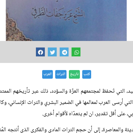
كتب
تاريخ
التراث
العرب
يد، التي تَحفظ لمجتمعهم العزّة والسؤدد، ذلك عبر تأريخهم الممتد
 التي أرسى العرب لمعالمها في الضمير البشري والتراث الإنساني، وكانت
ي، على أقل تقدير، ان لم يتعدّاه لأقوام أخرى.
يثة والمعاصرة، إلى أن حجم التراث المادي والفكري الذي أنتجه المُ