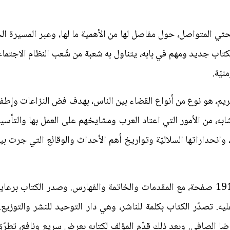
البحثي المتواصل، حول مفاصل لها من الأهمية ما لها، وعبر المسيرة ا
اب جديد ومهم في بابه، يتناول به شعبة من شُعب النظام الاجتماعي
يّة.
ريم، هو نوع من أنواع القضاء بين الناس، بهدف فض النزاعات وإطفا
ا شابه، من الأمور التي اعتاد العرب ومشايخهم على العمل بها والتأ
 وانحداراتها السلاليّة وتواريخ أهم الأحداث والوقائع التي جرت بين
يتألف الكتاب من سبعة فصول، ضمن 191 صفحة، مع المقدمات والخاتمة والفهارس. وصد
ليه. تصدّر الكتاب بكلمة للناشر، وهي دار التوحيد للنشر والتوزيع
ضا الصافي. وبعد ذلك قدّم المؤلف لكتابه بعرض سريع ونافع، تطرّق