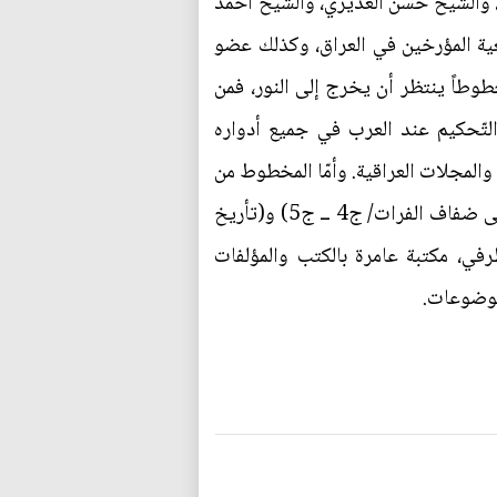
، والشيخ حسن الغديري، والشيخ أحمد
ية المؤرخين في العراق، وكذلك عضو
وطاً ينتظر أن يخرج إلى النور، فمن
لتّحكيم عند العرب في جميع أدواره
والمجلات العراقية. وأمّا المخطوط من
مؤلفاته فيمكننا ذكر جملة منها كتاب (أبا الفضل العباس "ع" والفضلاء من ذريته) وكتاب (مدن عراقية على ضفاف الفرات/ ج4 ــ ج5) و(تأريخ
طرفي، مكتبة عامرة بالكتب والمؤلفات
 موضوعات.