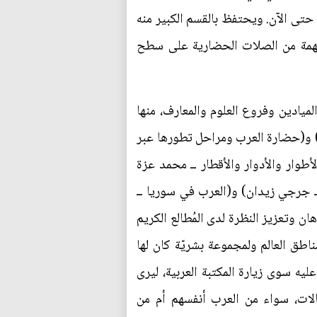
تى الآن. ويحتفظ بالقسم الكبير منه
 مهمة من الصلات الحضارية على سطح
يادين وفروع العلوم والمعارف، منها
ة) و(حضارة العرب ومراحل تطورها عبر
طوار والأدوار والأقطار ــ محمد عزة
ــ جرجي زيدان) و(العرب في سوريا ــ
ان وتعزيز النظرة لدى المُطالع الكريم
طق العالم ولمجموعة بشريّة كان لها
ليه سوى زيارة المكتبة العربية، ليرى
لات، سواء من العرب أنفسهم أم من