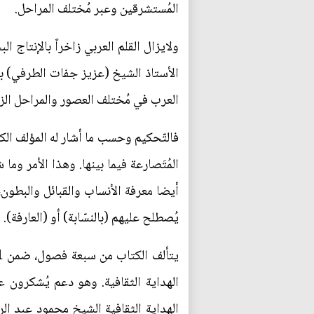
المُستشرقين وعبر مُختلف المراحل.
ولايزال القلم العربي زاخراً بالإنتاج 
الأستاذ الشيخ (عزيز جفات الطرفي) بكت
العرب في مُختلف العصور والمراحل الزمن
فالتّحكيم وحسب ما أشار له المؤلف الك
المُتَصارعة فيما بينها. وهذا الأمر وم
أيضا معرفة الأنساب والقبائل والبطون،
يُصطلح عليهم (بالنسّابة) أو (العارفة).
الهداية الثقافية. وهو دعم يُشكرون ع
الهداية الثقافية الشيخ محمود عبد الر