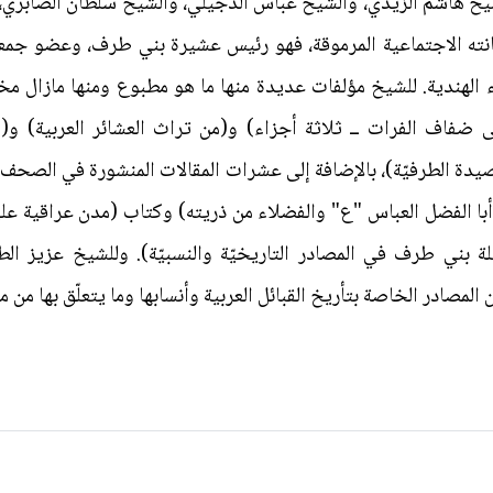
شيخ هاشم الزيدي، والشيخ عباس الدجيلي، والشيخ سلطان الصابري
كانته الاجتماعية المرموقة، فهو رئيس عشيرة بني طرف، وعضو جمع
لهندية. للشيخ مؤلفات عديدة منها ما هو مطبوع ومنها مازال مخط
 ضفاف الفرات ــ ثلاثة أجزاء) و(من تراث العشائر العربية) و(ا
صيدة الطرفيّة)، بالإضافة إلى عشرات المقالات المنشورة في الصحف 
يلة بني طرف في المصادر التاريخيّة والنسبيّة). وللشيخ عزيز ال
لمصادر الخاصة بتأريخ القبائل العربية وأنسابها وما يتعلّق بها من