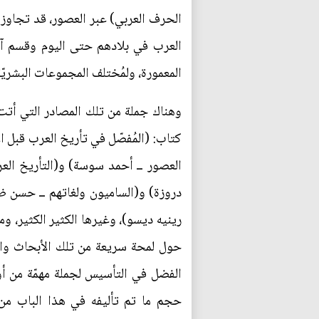
الحرف العربي) عبر العصور، قد تجاوز
العرب في بلادهم حتى اليوم وقسم آخ
المعمورة، ولمُختلف المجموعات البشريّ
وهناك جملة من تلك المصادر التي أتت
كتاب: (المُفصّل في تأريخ العرب قبل 
العصور ــ أحمد سوسة) و(التأريخ العر
دروزة) و(الساميون ولغاتهم ــ حسن ظا
رينيه ديسو)، وغيرها الكثير الكثير، وم
حول لمحة سريعة من تلك الأبحاث والك
الفضل في التأسيس لجملة مهمّة من أوائ
حجم ما تم تأليفه في هذا الباب من