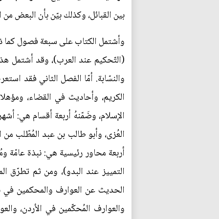
بين القبائل، وكذلك بيّن بأن البعض من
وأشتمل الكتاب على سبعة فصول كما ذكرت
(التّحكيم عند العرب)، وقد أشتمل هذ
والنسّابة. أمّا الفصل الثاني فقد است
الكريم، وأحاديث في القضاء، ومؤهلا
الإسلام، وضَمّنهُ أربعة أقسام هي: أ
العُزى، وأبو طالب بن عبد المُطّلب من
أربعة محاور رئيسية هي: نبذة عامّة وم
التمييز عند البدو)، ومن ثم تطرّق 
الحديث عن العوارف والمحكمين في بلا
والعوارف المُحكّمين في الأردن، وا