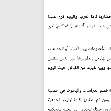
لحضارية لأمة العرب. واليوم خرج علينا
 عند العرب، ألّا وهو (التّحكيم) لدى
ء الخُصومات بين الأفراد أو الجماعات
سيس لها، بل وتطويرها عبر الزمن لتشمل
ها وبين غيرها من القبائل. حيث اليوم
ر الكتاب برعاية قسم الدراسات والبحوث في جمعية
. ومن ثم أعقبتها كلمة لرئيس لجمعية
 من خلاله للجذور التاريخية للتّحكيم