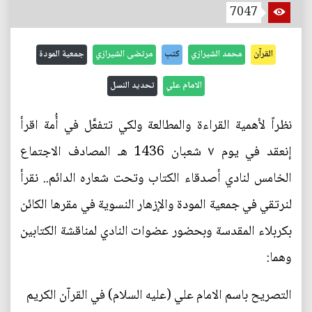
7047
القرآن
محمد الشيرازي
كتب
مرتضى الشيرازي
جمعية المودة
الامام علي
تحديد النسل
نظراً لأهمية القراءة والمطالعة ولكي تتفعَّل في أُمة اقرأ
إنعقد في يوم ٧ شعبان 1436 هـ المصادف الاجتماع
الخامس لنادي أصدقاء الكتاب وتحت شعاره الدائم.. نقرأ
لنرتقي في جمعية المودة والإزهار النسوية في مقرها الكائن
بكربلاء المقدسة وبحضور عضوات النادي لمناقشة الكتابين
وهما:
التصريح باسم الامام علي (عليه السلام) في القرآن الكريم