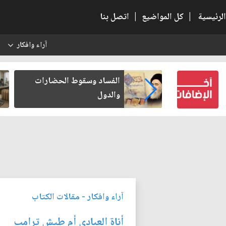
الرئيسية
|
كل المواضيع
|
اتصل بنا
آراء وافكار
س
عين كتب لنفسه
الفساد وسقوط الحضارات
والدول
آراء وافكار
-
مقالات الكتاب
أناة العبادي أم طيش ترامب