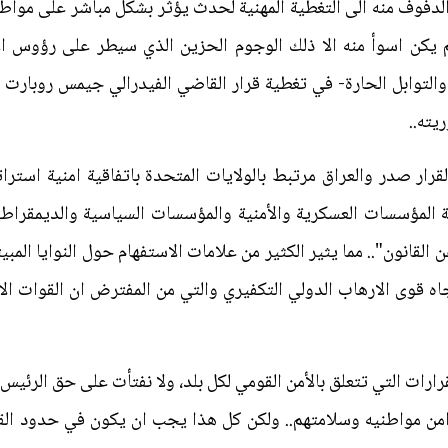
الدفوف منه الى التغطية المهنية لحدث يؤثر بشكل مباشر على مواط
 لم يكن اسوأ منه الا ذلك الوجوم الحزين الذي سيطر على رؤوس ا
ر والتوابل الحارة- في تغطية قرار القاضي الفيدرالي جيمس روبارت 
يته..
رار صدر والعراق مرتبط بالولايات المتحدة باتفاقية امنية استرا
مة المؤسسات العسكرية والأمنية والمؤسسات السياسية والديمقراط
لقانون".. مما يثير الكثير من علامات الاستفهام حول النوايا المبي
 قوى الارهاب الدولي التكفيري والتي من المفترض ان القوات ال
رارات التي تتعلق بالأمن القومي لكل بلد، ولا نفتأت على حق الرئيس 
امن مواطنيه وسلامتهم.. ولكن كل هذا يجب ان يكون في حدود القوا