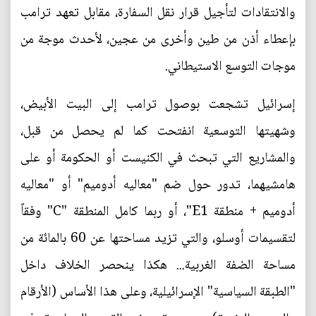
والانتقادات لتأجيل قرار نقل السفارة، مقابل تعهد ترامب
بإعطاء أذن من طين وأخرى من عجين، لأحدث موجة من
موجات التوسع الاستيطاني.
إسرائيل تشجعت بوصول ترامب إلى البيت الأبيض،
وشهيتها التوسعية انفتحت كما لم يحصل من قبل،
والمشاريع التي تبحث في الكنيست أو الحكومة أو على
هامشيهما، تدور حول ضم "معاليه أدوميم" أو "معاليه
أدوميم + منطقة E1"، أو ربما كامل المنطقة "C" وفقاً
لتقسيمات أوسلو، والتي تزيد مساحتها عن 60 بالمائة من
مساحة الضفة الغربية... هكذا ينحصر الخلاف داخل
"الطبقة السياسية" الإسرائيلية، وعلى هذا الأساس (الأرقام