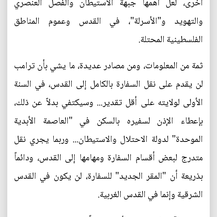
أخرى، لعل أهمها جبهة الاستيطان والفصل العنصري
والتهويد و"الأسرلة"، في القدس وعموم المناطق
الفلسطينية المحتلة.
ثمة من المعلومات، ومن مصادر عديدة، ما يشي بأن ترامب
لن يقدم على نقل السفارة بالكامل إلى القدس، في السنة
الأولى لولايته على أقل تقدير... وسيكتفي بدلاً عن ذلك،
بإعطاء الإذن لسفيره بالسكن في "العاصمة الأبدية
الموحدة" لدولة الاحتلال والاستيطان... وربما يجري نقل
متدرج لبعض أقسام السفارة ومهامها إلى القدس، ودائماً
بذريعة أن "المقر الجديد" للسفارة، لن يكون في القدس
الشرقية وإنما في القدس الغربية.