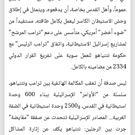
عموماً، وأهل القدس بخاصة، أن يدفعوه، ويتمثل في إطلاق
وحش الاستيطان الكاسر ليعمل بكامل طاقته، مستفيداً من
"ضوء أخضر" أمريكي، متأسس على دعم "ترامب المرشح"
لمشاريع إسرائيل الاستيطانية، واتفاق "ترامب الرئيس" مع
حكومة نتنياهو للعمل سوية على تفريغ القرار الدولي
2334 من مضامينه بالكامل.
ليس صدفة أن تعقب المكالمة الهاتفية بين ترامب ونتنياهو،
سلسلة من "الأوامر" الإسرائيلية ببناء 600 وحدة
استيطانية في القدس، و2500 وحدة استيطانية في الضفة
الغربية... المصادر الإسرائيلية تتحدث عن صفقة "مقايضة"
جرت بين الرجلين: نتنياهو يكف عن إثارة المشاكل