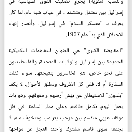
والنسب المئوية) يجري تصنيف القوى السياسية في
إسرائيل بين معتدل ومتشدد... في غياب شبه تام، لما كان
يعرف بـ "معسكر السلام" في إسرائيل، وأنصار إنهاء
الاحتلال الذي بدأ عام 1967.
"المقايضة الكبرى" هي العنوان للتفاهمات التكتيكية
الجديدة بين إسرائيل والولايات المتحدة، والفلسطينيون
على نحو خاص، هم الخاسرون بنتيجتها، سواء نقلت
السفارة أم لا، ففي كل الظروف ومطلق الأحوال، لا يكف
"بلدوزر" الاستيطان عن نهش أرضهم وحقوقهم، وهو بات
يعمل اليوم، بكامل طاقته، وعلى مدار الساعة، في ظل
موقف عربي منقسم بين مرحب بترامب ومتخوف منه، لا
يجمعه سوى قاسم مشترك واحد: العجز عن مواجهة