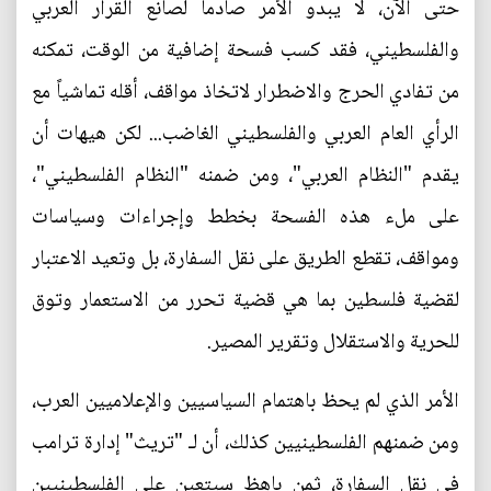
حتى الآن، لا يبدو الأمر صادماً لصانع القرار العربي
والفلسطيني، فقد كسب فسحة إضافية من الوقت، تمكنه
من تفادي الحرج والاضطرار لاتخاذ مواقف، أقله تماشياً مع
الرأي العام العربي والفلسطيني الغاضب... لكن هيهات أن
يقدم "النظام العربي"، ومن ضمنه "النظام الفلسطيني"،
على ملء هذه الفسحة بخطط وإجراءات وسياسات
ومواقف، تقطع الطريق على نقل السفارة، بل وتعيد الاعتبار
لقضية فلسطين بما هي قضية تحرر من الاستعمار وتوق
للحرية والاستقلال وتقرير المصير.
الأمر الذي لم يحظ باهتمام السياسيين والإعلاميين العرب،
ومن ضمنهم الفلسطينيين كذلك، أن لـ "تريث" إدارة ترامب
في نقل السفارة، ثمن باهظ سيتعين على الفلسطينيين