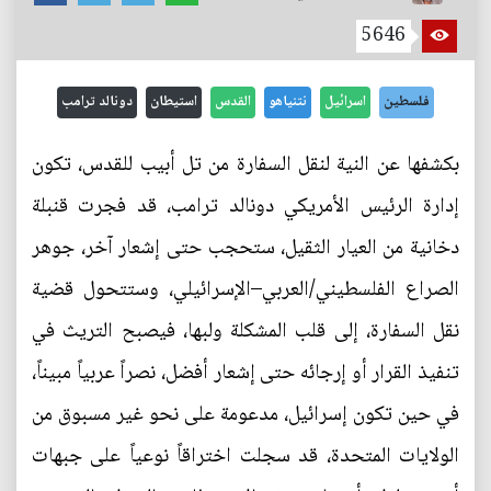
5646
فلسطين
اسرائيل
نتنياهو
القدس
استيطان
دونالد ترامب
بكشفها عن النية لنقل السفارة من تل أبيب للقدس، تكون
إدارة الرئيس الأمريكي دونالد ترامب، قد فجرت قنبلة
دخانية من العيار الثقيل، ستحجب حتى إشعار آخر، جوهر
الصراع الفلسطيني/العربي–الإسرائيلي، وستتحول قضية
نقل السفارة، إلى قلب المشكلة ولبها، فيصبح التريث في
تنفيذ القرار أو إرجائه حتى إشعار أفضل، نصراً عربياً مبيناً،
في حين تكون إسرائيل، مدعومة على نحو غير مسبوق من
الولايات المتحدة، قد سجلت اختراقاً نوعياً على جبهات