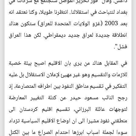
داعش. وقال "فور تحرير الموصل سنجتمع مع شركائنا في
بغداد لنتباحث في استقلالنا. انتظرنا طويلا، وكنا نعتقد انه
بعد 2003 (غزو الولايات المتحدة للعراق) ستكون هناك
انطلاقة جديدة لعراق جديد ديمقراطي. لكن هذا العراق
فشل".
في المقابل هناك من يرى بان الاقليم اصبح بيئة خصبة
للازمات والتقسيم وهو غير مهيئ لإعلان الاستقلال بل عليه
التفكير في تقسيم مناطق النفوذ بين اطرافه المتصارعة، إذ
رجح النائب مسعود حيدر عن كتلة التغيير المعارضة
لتوجهات عائلة البرزاني، تقسيم اقليم كردستان الى
منطقتي نفوذ مشيرا الى ان اوضاع الاقليم السياسية تزداد
سوءا لجملة اسباب ابرزها احتدام الصراع ما بين الكتل