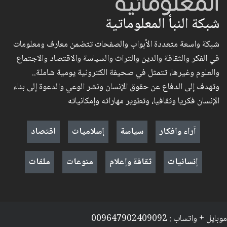
شبكة النبأ المعلوماتية
شبكة واسعة متعددة الأبواب والصفحات تتضمن معارف ومعلومات
في الفكر والثقافة والدين والتراث والسياسة والاقتصاد والاجتماع
والعلوم وغيرها، تتمثل في صحيفة الكترونية يومية شاملة..
وتهدف إلى الدفاع عن حقوق الإنسان ونشر الوعي والدعوة إلى بناء
الإنسان فكريا وثقافيا، وتطوير مهاراته وإمكانياته
آراء وافكار
سياسة
إسلاميات
اقتصاد
إنسانيات
ثقافة وإعلام
منوعات
ملفات
موبايل + واتساب : 009647902409092