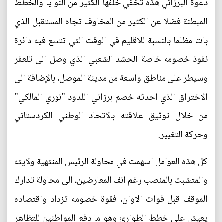
دعوة البرزاني هذه تخفي خلفها الكثير من النوايا والخطط
المبطنة فضلا عن الكثير من المخاوف تجاه المستقبل الذي
بات مظلما بالنسبة للاقليم في الوقت التي تتسع فيه دائرة
نفوذ خصومه خاصة الحشد الشعبي الذي وصل الى تلعفر
وسيطر على مناطق واسعة من مدينة الموصل، بالإضافة الى
الاختراق الذي احدثه خصم برزاني اللدود "نوري المالكي"
من خلال توثيق علاقته بالاتحاد الوطني الكردستاني
وحركة التغيير.
كل هذه العوامل اسهمت في محاولة الرئيس المنتهية ولايته
والمتشبث بالمنصب رغم انف المعارضين، الى محاولة تدارك
الموقف قبل فوات الاوان، فقوة خصومه تزداد واقتصاده
يعيش على خطط الطوارئ وهو ما دفع المواطنين للتظاهر