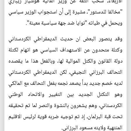
الأربعاء، سحب الثقة عن وزير المالية هوشيار زيباري
"مخالفا للدستور"، مشيرة إلى أن استجواب الوزير سياسي
ويحمل في طياته "نوايا ضد جهة سياسية معينة".
وقد يتصور البعض ان حديث الديمقراطي الكردستاني
وكتلة متحدون عن الاستهداف السياسي هو اتهام لكتلة
دولة القانون والكتل الموالية لها، وبالفعل هذا ما يقصده
التحالف البرزاني النجيفي، لكن الديمقراطي الكردستاني
لديه خصم جديد بدأ يصعد نجمه بفعل التحالف مع المالكي
وهو التكتل الجديد بين التغيير والاتحاد الوطني
الكردستاني، وهم يشعرون بالنشوة والنصر لما تم تحقيقه
تحت قبة البرلمان، إذ تم توجيه ضربه قوية لرئيس الاقليم
المنتهية ولايته مسعود البرزاني.