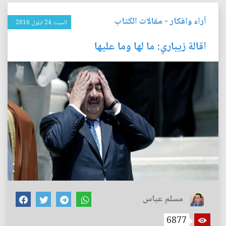
آراء وافكار
-
مقالات الكتاب
السبت 24 ايلول 2016
اقالة زيباري: ما لها وما عليها
مسلم عباس
6877