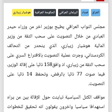
العراق
فساد
البرلمان العراقي
الحكومة العراقية
هوشيار زيباري
مجلس النواب العراقي يطيح بوزير اخر من وزراء حيدر
العبادي من خلال التصويت على سحب الثقة من وزير
المالية هوشيار زيباري، الذي ينحدر من التحالف
الكردستاني، وجرت عملية التصويت بالاقتراع السري على
سحب الثقة من زيباري، اذ وافق158 نائبا على إقالة الوزير،
فيما صوت 77 نائبا بالرفض، وتحفظ 14 نائبا على
التصويت.
مواقف الكتل السياسية تباينت حول الإقالة بين من يراه
استهدافا سياسيا واخرون يقولون انه تحقيق للخطوات