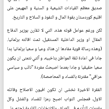
صديق معظم القيادات الشيعية و السنية و المهيمن على
اقليم كوردستان بقوة المال و النفوذ و السلاح و التاريخ.
لكن ورغم عوامل قوته هذه، التي لا تقارن بوزير الدفاع
المقال او وزير الداخلية المستقيل، تمت اقالته برلمانيا.
(وهذه رسالة قوية مفادها ان هناك وعيا و سعيا برلمانيا بدا
جادا في اعادة ثقة المواطن بناخبيه، و آلتي نتمنى ان يكون
سعيا حقيقيا و جادا بعدما اصبحتً مفردة "نائب و سياسي
عراقي" مقترنة بالفساد و المحاصصة).
الفقرة الاخيرة نخشى ان تكون افيون الاصلاح وقاتله
الاول، فمجلس النواب اصبح رمزا للفساد والفشل وكل
مقومات التأزيم في العراق، والانتخابات القادمة تحتم على