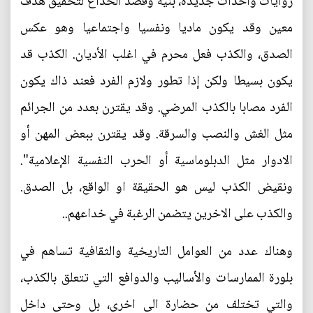
روايات وأحداث جديدة، بنية وقصد الخداع لتحقيق هدف
معين وقد يكون ماديا ونفسيا واجتماعيا وهو عكس
الصدق، والكذب فعل محرم في اغلب الأديان. الكذب قد
يكون بسيطا ولكن إذا تطور ولازم الفرد فعند ذاك يكون
الفرد مصابا بالكذب المرضي. وقد يقترن بعدد من الجرائم
مثل الغش والنصب والسرقة. وقد يقترن ببعض المهن أو
الادوار مثل الدبلوماسية أو الحرب النفسية الإعلامية".
ونقيض الكذب ليس هو الحقيقة او الواقع، بل الصدق.
والكذب على الاخرين يتضمن الرغبة في خداعهم..
وهناك عدد من العوامل التاريخية والثقافية تساهم في
بلورة الممارسات والأساليب والدوافع التي تتعلق بالكذب،
والتي تختلف من حضارة الى اخرى، بل وحتى داخل