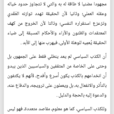
مجهودا مضنيا لا طاقة له به والتي لا تتجاوز حدود خياله
وعقله العملي؛ وثانيا لأن الحقيقة تهدد توازنه العَقَدي
وتزعزع استقراره النفسي؛ وثالثا لأن الخروج من كهف
المعتقدات والظنون والآراء والأحكام المسبقة إلى ضياء
الحقيقة يُعمِيه للوهلة الأولى، فيهرب منها إلى الأبد .
أن الكذب السياسي لم يعد ينطلي فقط على الجمهور، بل
وحتى على الخاصة من المثقفين والسياسيين الذين يبدو
أن انخداعهم بالكذب يكون أسرع وأفدح، لأنهم لا يكتفون
بالتأثر والانفعال به، بل ويعملون على ترويجه، والدفاع عنه،
والدعوة إليه بالحجة والدليل .
وللكذب السياسي، كما هو معلوم، مقاصد متعددة، فهو ليس