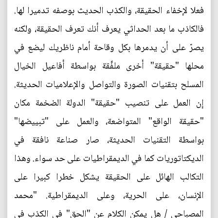
فعلا لإخفاء الحقيقة، والكذب الحديث بوصفه تدميرا لها.
فالكاذب ما بعد الحداثي يعرف أنك تعرف الحقيقة، ولكنه
يصرّ على أن يدمرها بكل وقاحة أمام ناظريك ليضع في
محلها "حقيقة" أخرى ملفَّقة بواسطة أفاعيل الخيال
المسلح بتقنيات الصورة والتواصل والإعلاميات الحديثة.
إن العمل على تنصيب "حقيقة" الدولة الضخمة مكان
"حقيقة الواقع" المتواضعة، والعمل على "تبييضها"
بواسطة التقنيات الحديثة، صار صناعة نافقة في
الديكتاتوريات كما في الديمقراطيات على حد سواء. وهذا
التكالب الهائل على الحقيقة يشكل خطرا كبيرا على
الإنسان، على الحرية، وعلى الديمقراطية. "محمد
المصباحي / هل يمكن الكلام عن "الحق" في الكذب في