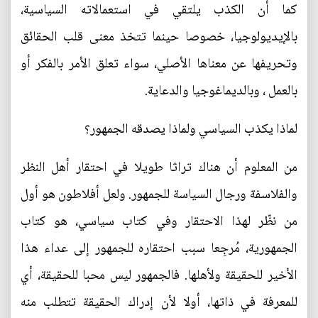
كما أن الكذب يلتقي في استعمالاته السياسية،
بالإيديولوجيا، خصوصا حينما تتخذ معنى قلب الحقائق
وتحريفها عن معناها الأصلي، سواء تعلق الأمر بالفكر أو
بالعمل ، وبالديماغوجيا والدعاية.
لماذا يكذب السياسي ولماذا يصدقه الجمهور؟
من المعلوم أن هناك تراثا طويلا في احتقار أهل النظر
والفلاسفة ورجال السياسة للجمهور. ولعل أفلاطون هو أول
من نظّر لهذا الاحتقار وفي كتاب سياسي، هو كتاب
الجمهورية، مُرجِعا سبب احتقاره للجمهور إلى عداء هذا
الأخير للحقيقة ولأهلها. فالجمهور ليس محبا للحقيقة، أي
للمعرفة في ذاتها، أولا لأن إدراك الحقيقة تتطلب منه