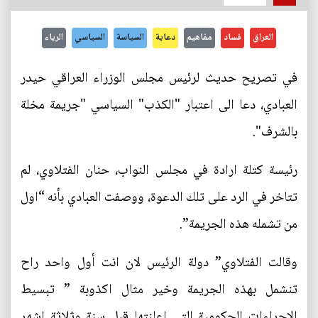
العراق
فساد
مفاهيم
دعاية
السياسة
السياسي
الرياء
في تصريح حديث لرئيس مجلس الوزراء العراقي حيدر
العبادي، دعا الى اعتبار "الكذب" السياسي "جريمة مخلة
بالشرف".
رئيسة كتلة ارادة في مجلس النواب، حنان الفتلاوي، لم
تتاخر في الرد على تلك الدعوة، ووصفت العبادي بأنه “اول
من تشمله هذه الجريمة”.
وقالت الفتلاوي” دولة الرئيس لان انت أول واحد راح
تنشمل بهذه الجريمة وخير مثال اكذوبة ” تبسيط
الاجراءات الحكومية التي اعلنتها قبل سنة وثلاثة اشهر