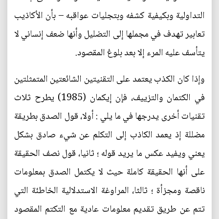
التداولية وبكيفية كشفه وبتجليات عواقبه – بأن الأكاذيب
تعابير تهدف في مجملها إلى التضليل وأنها ضعف إنساني لا
يتأسف عليه المرء إلا بعد بلوغ المقصود.
وإذا كان الكذب يعتمد على التقنيتين الشائعتين المتمثلتين
في الكتمان والتزييف، فإن إيكمان (1985) يطرح ثلاث
تقنيات أخرى يدرجها في ما يلي : أولا، قول الصدق بطريقة
مضللة إذ يعمد الكاذب إلى التكلم عن شيء صادق بشكل
يعني ويفيد عكس ما يريد قوله ؛ ثانيا، قول نصف الحقيقة
على أنها الحقيقة كاملة حيث لا يكتمل الصدق بمعلومات
ناقصة ومجزأة ؛ ثالثا، المراوغة الاستدلالية الخاطئة التي
تتم عن طريق تقديم معلومات عادية مع التكتم المقصود