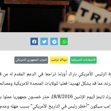
الانتخابات الامريكية
دونالد ترامب
الحزب الجمهوري الامريكي
الرئيس الأمريكي باراك أوباما تراجعا في الدعم المقدم له من ق
ته، مما قد يشكل تهديدا فعليا للولايات المتحدة الامريكية ومصالح
في رسالة مدوية نشرتها صحيفة نيويورك تايمز (يوم الإثنين 016
رامب سيكون "أخطر رئيس في التاريخ الأمريكي" بسبب جهله وعدم ك