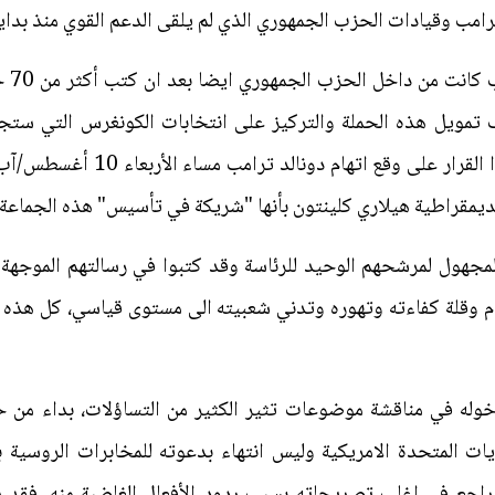
د ترامب وقيادات الحزب الجمهوري الذي لم يلقى الدعم القوي منذ بدا
اخر ر
تمويل هذه الحملة والتركيز على انتخابات الكونغرس التي ستجري 
يمقراطية هيلاري كلينتون بأنها "شريكة في تأسيس" هذه الجماعة ال
مجهول لمرشحهم الوحيد للرئاسة وقد كتبوا في رسالتهم الموجهة 
ام وقلة كفاءته وتهوره وتدني شعبيته الى مستوى قياسي، كل هذه 
له في مناقشة موضوعات تثير الكثير من التساؤلات، بداء من حد
ايات المتحدة الامريكية وليس انتهاء بدعوته للمخابرات الروسية
تراجع في اغلب تصريحاته بسبب ردود الأفعال الغاضبة منه، فقد