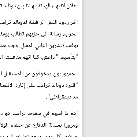
اعلان لانتهاء الهدنة الهشة بين دونال
الحزب، رسالة الى حزبهم تطالب بوقف 
"بتأسيس" داعش، كما اتهم منافسته الد
الجمهوريون يتخوفون من المستقبل ال
"قدرة دونالد ترامب على إثارة الانقس
مد ديمقراطي".
اهم ما اسهم في سقوط ترامب هو دخو
ومرورا بمسالة الدفاع عن حلفاء الول
هيلاري كلينتون، ورغم تطرفه كان ي