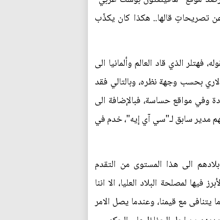
 عنوان " 9 مرات يتراجع فيها ترامب عن تصريحاتٍ قالها.. هكذا كان يكذّب
فهتلر الذي قاد العالم وألمانيا الى
لاري بحسب وجهة نظره، وبالتالي فقد
دة وفي مواقع حساسة، فبالإضافة الى
هم مدير سابق لـ"سي آي إيه"، خدم في
لادهم الى هذا المستوى من التقدم
فيها لمصلحة البلاد العليا، الا اننا
يتنافى مع قيمنا، وعندما يصل الامر