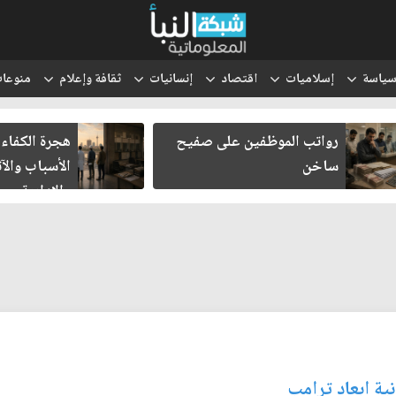
ياسة
إسلاميات
اقتصاد
إنسانيات
ثقافة وإعلام
منوعا
رواتب الموظفين على صفيح
هجرة الكفاءات
ساخن
الأسباب والآث
والإدارية
ية ابعاد ترامب