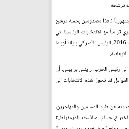
ية ترشحه.
دود الفعل الرافضة لدونالد ترامب كانت من داخل الحزب الجمهوري ايضا بعد ان كتب أكثر من 70 جمهورياً نافذاً مصدومين بحملة مرشح
تزامناً مع الانتخابات الرئاسية في
نوفمبر/تشرين الثاني المقبل. وجاء هذا القرار على وقع اتهام دونالد ترامب مساء الأربعاء 10 أغسطس/آب 2016، الرئيس الأميركي باراك أوباما
ارهابية.
الى رئيس الحزب، راينس برايبس، أن
العوامل قد تحول هذه الانتخابات الى
يثه عن طرد المسلمين والمهاجرين،
 باختراق حساب منافسته الديمقراطية
 رصد موقع "هافينغتون بوست عربي"