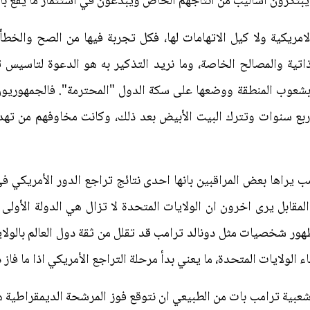
 يبتكرون أساليب من انتاجهم الخاص ويبدعون في استثمار ما يقع ب
امريكية ولا كيل الاتهامات لها، فكل تجربة فيها من الصح والخطأ
ذاتية والمصالح الخاصة، وما نريد التذكير به هو الدعوة لتاسيس
 بشعوب المنطقة ووضعها على سكة الدول "المحترمة". فالجمهوريون
أربع سنوات وتترك البيت الأبيض بعد ذلك، وكانت مخاوفهم من تهد
امب يراها بعض المراقبين بانها احدى نتائج تراجع الدور الأمريكي
مقابل يرى اخرون ان الولايات المتحدة لا تزال هي الدولة الأولى
ظهور شخصيات مثل دونالد ترامب قد تقلل من ثقة دول العالم بالولاي
لولايات المتحدة، ما يعني بدأ مرحلة التراجع الأمريكي اذا ما فاز د
بية ترامب بات من الطبيعي ان نتوقع فوز المرشحة الديمقراطية ه