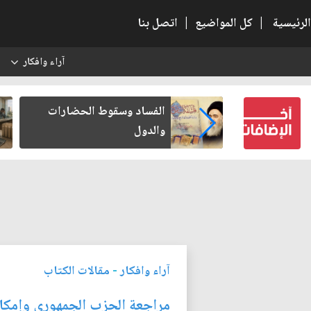
الرئيسية
|
كل المواضيع
|
اتصل بنا
آراء وافكار
س
بعين كتب لنفسه
الفساد وسقوط الحضارات
والدول
آراء وافكار
-
مقالات الكتاب
مراجعة الحزب الجمهوري وإمكان