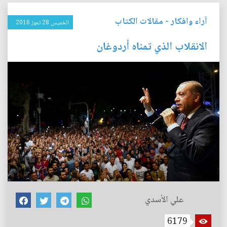
آراء وافكار
-
مقالات الكتاب
الخميس 28 تموز 2016
الانقلاب الذي تمناه أردوغان
علي الأسدي
6179