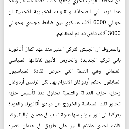
من مختلف الرتب تجري وكأنها كانت معدة مسبقا. ونقلا
عما تردد في الصحافة والقنوات الاخبارية الاجنبية ان
حوالي 6000 آلاف عسكري بين ضابط وجندي وحوالي
3000 آلاف قاض قد تم اعتقالهم.
والمعروف ان الجيش التركي اعتبر منذ عهد كمال أتاتورك
باني تركيا الجديدة والحارس الأمين لنظامها السياسي
العلماني وهي الصفة التي حرص القادة السياسيون
السابقون لحكم أردوغان الالتزام بها. لكن الرئيس أردوغان
وحزبه حزب العدالة والتنمية يحاول منذ تأسيس حزبه
تجاوز تلك السياسة والخروج عن مبادئ أتاتورك والعودة
بتركيا الى الوراء والباسها عنوة ثياب آل عثمان البالية. وقد
كانت احدى علائم السير على طريق آل عثمان قصره