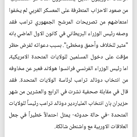
من صعود الاحزاب المتطرفة على المعسكر الغربي لم يخفوا
امتعاضهم من تصريحات المرشح الجمهوري ترامب فقد
وصفه رئيس الوزراء البريطاني في كانون الاول الماضي بانه
"مثير للخلاف وأحمق ومخطئ". بسبب دعواته لفرض حظر
مؤقت على دخول المسلمين للولايات المتحدة الامريكية،
اما رئيس الوزراء الفرنسي فرانسوا هولاند فعبر عن مخاوفه
من انتخاب دونالد ترامب لرئاسة الولايات المتحدة. فقد
قال في مقابلة صحفية نشرت في الرابع والعشرين من شهر
حزيران بان انتخاب الملياردير دونالد ترامب رئيساً للولايات
المتحدة -في حالة حدوثه- يمثل احتمالاً خطيراً في جعل
العلاقات الاوربية مع واشنطن شائكة.