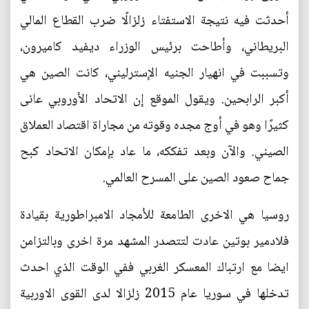
أحدثت فيه نتيجة الاستفتاء زلزالًا ضرب القطاع المالي
البريطاني، وأطاحت برئيس الوزراء ديفيد كاميرون،
وتسببت في انهيار الجنيه الإسترليني، كانت الصين هي
أكبر الرابحين. ويقول الموقع إن الاتحاد الأوروبي عانى
كثيرًا وهو في أوج مجده وقوته من مجاراة اقتصاد العملاق
الصيني. والآن وبعد تفككه، ما عاد بإمكان الاتحاد كبح
جماح صعود الصين على المسرح العالمي.
روسيا هي الاخرى الطامعة للأمجاد الامبراطورية بقيادة
فلادمير بوتين عادت لتتصدر المشهد مرة اخرى وبالتزامن
ايضا مع ارتباك المعسكر الغربي ففي الوقت الذي احدث
تدخلها في سوريا عام 2015 زلزالا لدى القوى الاوربية