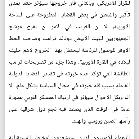
للقرار الامريكي، وبالتالي فان خروجها سيؤثر حتما بمدى
تأثير واشنطن في بعض القضايا المطروحة على الساحة
الاوربية، الا ان الغريب في الامر ان يفرح مرشح
الجمهوريين للبيت الابيض دونالد ترامب وصاحب الحظ
الاوفر للوصول للرئاسة ليحتفل بهذا الخروج لاهم حليف
لبلاده في القارة الاوربية. وهذا جزء من تصريحات ترامب
الطائشة التي تؤكد عدم خبرته في تقدير القضايا الدولية
الفاعلة بسبب قلة خبرته في مجال السياسة بشكل عام، الا
انه وبكل الاحوال سيؤثر في ارتباك المعسكر الغربي بصورة
عامة في الوقت الذي يصعد فيه نجم دول شرقية على
رأسها الصين وروسيا والهند.
الزعماء الاوربيون الذين يستشعرون المخاطر المستقبلية