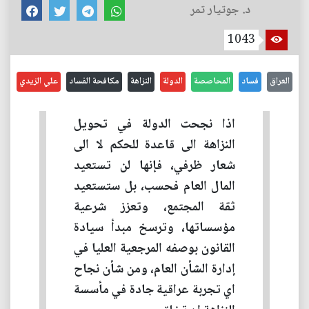
د. جوتيار تمر
1043
العراق
فساد
المحاصصة
الدولة
النزاهة
مكافحة الفساد
علي الزيدي
اذا نجحت الدولة في تحويل
النزاهة الى قاعدة للحكم لا الى
شعار ظرفي، فإنها لن تستعيد
المال العام فحسب، بل ستستعيد
ثقة المجتمع، وتعزز شرعية
مؤسساتها، وترسخ مبدأ سيادة
القانون بوصفه المرجعية العليا في
إدارة الشأن العام، ومن شأن نجاح
اي تجربة عراقية جادة في مأسسة