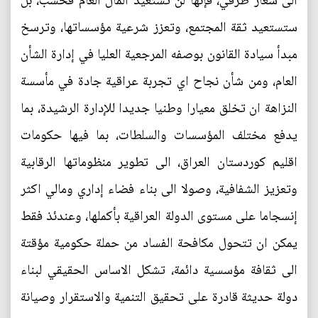
الى شعار ظرفي، فإنها لن تستعيد المال العام فحسب، بل
ستستعيد ثقة المجتمع، وتعزز شرعية مؤسساتها، وترسخ
مبدأ سيادة القانون بوصفه المرجعية العليا في إدارة الشأن
العام، ومن شأن نجاح اي تجربة عراقية جادة في مأسسة
النزاهة ان تخلق معيارا وطنيا جديدا للإدارة الرشيدة، بما
يدفع مختلف المؤسسات والسلطات، بما فيها حكومات
اقليم كوردستان العراق، الى تطوير منظوماتها الرقابية
وتعزيز الشفافية، وصولا الى بناء فضاء إداري ومالي اكثر
إنسجاما على مستوى الدولة العراقية بأكملها، وعندئذ فقط
يمكن ان تتحول مكافحة الفساد من حملة حكومية مؤقتة
الى ثقافة مؤسسية دائمة، تشكل الاساس الحقيقي لبناء
دولة حديثة قادرة على تحقيق التنمية والاستقرار وصيانة