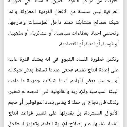
اقتربت من مراكز النفوذ العميق، فالفساد في صورته
العراقية ليس سلسلة من الافعال الفردية المعزولة، وانما
شبكة مصالح متشابكة تمتد داخل المؤسسات وخارجها،
وتحتمي احيانا بغطاءات سياسية، أو عشائرية، أو مذهبية،
أو قومية، أو امنية، أو اقتصادية.
وتكمن خطورة الفساد البنيوي في انه يمتلك قدرة عالية
على إعادة انتاج نفسه، فحتى عندما تسقط بعض شبكاته
أو يحاسب بعض افراده، تنشا شبكات جديدة ما دامت
البيئة السياسية والإدارية والقانونية التي انتجته لم تتغير،
ولذلك فان نجاح اي حملة لا يقاس بعدد الموقوفين أو حجم
الأموال المستردة، بل بقدرتها على تغيير قواعد انتاج
الفساد نفسها، عبر إصلاح الإدارة العامة، وتعزيز استقلال