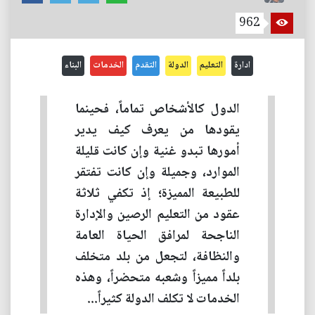
962
ادارة
التعليم
الدولة
التقدم
الخدمات
البناء
الدول كالأشخاص تماماً، فحينما
يقودها من يعرف كيف يدير
أمورها تبدو غنية وإن كانت قليلة
الموارد، وجميلة وإن كانت تفتقر
للطبيعة المميزة؛ إذ تكفي ثلاثة
عقود من التعليم الرصين والإدارة
الناجحة لمرافق الحياة العامة
والنظافة، لتجعل من بلد متخلف
بلداً مميزاً وشعبه متحضراً، وهذه
الخدمات لا تكلف الدولة كثيراً...