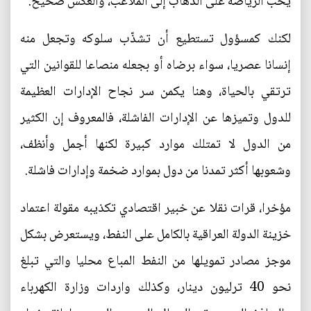
يحب الرياضة على الذهاب إلى الملاعب، والعكس صحيح.
لكنك كمسؤول تستطيع أن تشذّب سلوكه وتجعل منه
إنسانا عصريا، سواء برضاه أو بجعله منصاعا للقوانين التي
ترتقي بالحياة، وهنا يكمن سر نجاح الإدارات العظيمة
للدول وتميزها عن الإدارات الفاشلة، فالمعروف إن الكثير
من الدول لا تمتلك موارد كبيرة لكنها أجمل وأنظف،
وشعوبها أكثر تمدنا من دول بموارد ضخمة وإدارات فاشلة.
مؤخرا، قرات نقلا عن خبير اقتصادي تكذيبه مقولة اعتماد
خزينة الدولة العراقية بالكامل على النفط، ويستعرض بشكل
موجز مصادر تمويلها من النفط المباع محليا والتي تبلغ
نحو 40 ترليون دينار، وكذلك واردات وزارة الكهرباء