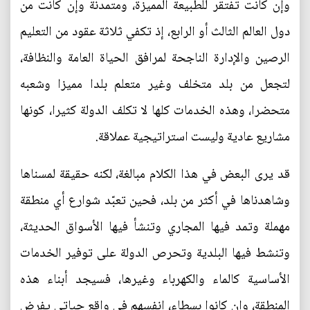
وإن كانت تفتقر للطبيعة المميزة، ومتمدنة وإن كانت من
دول العالم الثالث أو الرابع، إذ تكفي ثلاثة عقود من التعليم
الرصين والإدارة الناجحة لمرافق الحياة العامة والنظافة،
لتجعل من بلد متخلف وغير متعلم بلدا مميزا وشعبه
متحضرا، وهذه الخدمات كلها لا تكلف الدولة كثيرا، كونها
مشاريع عادية وليست استراتيجية عملاقة.
قد يرى البعض في هذا الكلام مبالغة، لكنه حقيقة لمسناها
وشاهدناها في أكثر من بلد، فحين تعبّد شوارع أي منطقة
مهملة وتمد فيها المجاري وتنشأ فيها الأسواق الحديثة،
وتنشط فيها البلدية وتحرص الدولة على توفير الخدمات
الأساسية كالماء والكهرباء وغيرها، فسيجد أبناء هذه
المنطقة، وان كانوا بسطاء، انفسهم في واقع حياتي يفرض