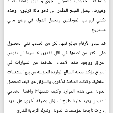
والمنافذ الحدودية والمجال الجوي والمرور وامانة بغداد
وغيرها، ليصل المبلغ المقّدر الى نحو مائة ترليون، وهذه
تكفي لرواتب الموظفين وتجعل الدولة في وضع مالي
مستريح.
قد تبدو الأرقام مبالغ فيها، لكن من الصعب نفي الحصول
على اكثر من نصفها في اقل تقدير، لا سيما ان نفوس
العراق ووجود هذه الاعداد الضخمة من السيارات في
العراق يؤكد صحة المبالغ الواردة للخزينة من بيع المشتقات
النفطية، وكذلك المنافذ الأخرى، والسؤال هو كيف تتحصل
الدولة على هذه الموارد وكيف تنفقها؟! واقعنا الخدمي
المتردي يعيد علينا طرح السؤال بصيغة أخرى؛ هل لدينا
إدارات ناجحة لمؤسسات الدولة.. ونترك الإجابة للقارئ.