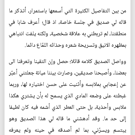
من بين التفاصيل الكثيرة التي أسمعها باستمرار، أتذكر ما
قاله لي صديق في جلسة خاصة، اذ قال؛ أعرف شابا في
منطقتنا، لم تربطني به علاقة شخصية، ولكنه يلفت انتباهي
بمظهره الانيق وتسريحة شعره وحذائه اللمّاع دائما.
وواصل الصديق كلامه قائلا؛ حصل وإن التقينا وتعرفنا الى
بعضنا، وأصبحنا صديقين، وصارت بيننا ميانة جعلتني أعبّر
عن إعجابي بملابسه وأثنيت على حسن اختياره لها، وربما
غبطته على وضعه المادي الذي يسمح له بأن يشتري هكذا
ملابس وأحذية، بل حتى العطر الذي أشمه فيه كان لطيفا
إلى حد ما. وقد أدهشني ما قاله لي هذا الصديق وهو
يبتسم ويسرّني، بما لم أصدقه في حينه ولم يعرفه