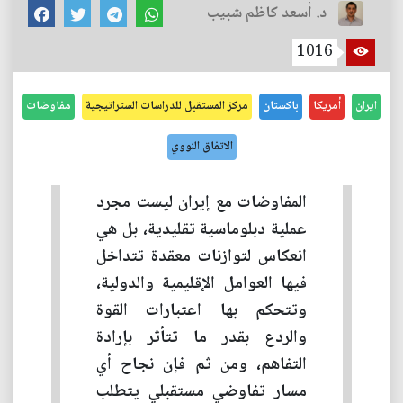
د. أسعد كاظم شبيب
1016
ايران
أمريكا
باكستان
مركز المستقبل للدراسات الستراتيجية
مفاوضات
الاتفاق النووي
المفاوضات مع إيران ليست مجرد
عملية دبلوماسية تقليدية، بل هي
انعكاس لتوازنات معقدة تتداخل
فيها العوامل الإقليمية والدولية،
وتتحكم بها اعتبارات القوة
والردع بقدر ما تتأثر بإرادة
التفاهم، ومن ثم فإن نجاح أي
مسار تفاوضي مستقبلي يتطلب