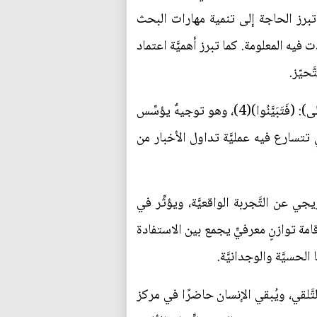
ا تبرز الحاجة إلى تنمية مهارات البحث
 فيه المعلومة. كما تبرز أهميَّة اعتماد
حيّز.
وفي هذا المجال، يقدِّم القرآن الكريم أصلًا معرفيًّا راسخًا في ضرورة التَّثبُّت من الأخبار، حيث يقول (تعالى): (فَتَبَيَّنُوا)(4)، وهو توجيهٌ يؤسِّس
 تتسارع فيه عمليَّة تداول الأخبار من
جي عن التَّجربة الواقعيَّة، ويؤثِّر في
إقامة توازنٍ معرفيٍّ يجمع بين الاستفادة
لحسيَّة والوجدانيَّة.
تَّلقي، ويُبقي الإنسان حاضرًا في مركز