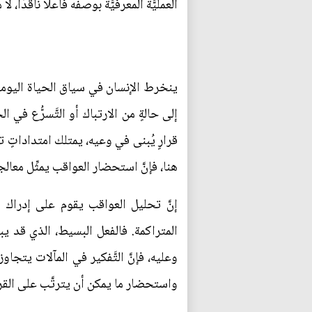
العمليَّة المعرفيَّة بوصفه فاعلًا ناقدًا، 
ينخرط الإنسان في سياق الحياة اليوميَّ
إلى حالةٍ من الارتباك أو التَّسرُّع في ا
قرارٍ يُبنى في وعيه، يمتلك امتداداتٍ تت
هنا، فإنَّ استحضار العواقب يمثِّل معالجةً م
إنَّ تحليل العواقب يقوم على إدراك ال
المتراكمة. فالفعل البسيط، الذي قد يب
وعليه، فإنَّ التَّفكير في المآلات يتجاو
واستحضار ما يمكن أن يترتَّب على القرار