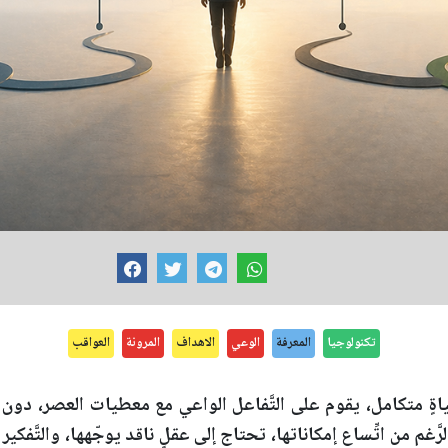
تكنولوجيا
المعرفة
الوعي
الاهداف
المرونة
العواقب
ةٍ متكامل، يقوم على التَّفاعل الواعي مع معطيات العصر، دون ال
َّغم من اتِّساع إمكاناتها، تحتاج إلى عقلٍ ناقد يوجّهها، والتَّفكي