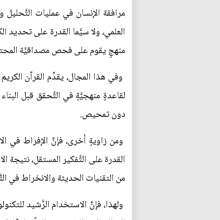
مرافقة الإنسان في عمليات التَّحليل وا
العلمي، ولا سيَّما القدرة على تحديد الك
منهجٍ يقوم على فحص مصداقيَّة المحتوى
لقاعدةٍ منهجيَّةٍ في التَّحقق قبل الب
دون تمحيص.
ومن زاويةٍ أخرى، فإنَّ الإفراط في الاعت
القدرة على التَّفكير المستقل، نتيجة الاع
من التقنيات الحديثة والانخراط في التَّفا
ولهذا، فإنَّ الاستخدام الرَّشيد للتكنو