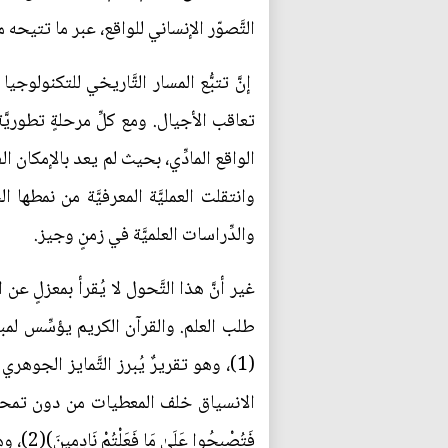
التَّصوّر الإنساني للواقع، عبر ما تتيحه 
إنَّ تتبُّع المسار التَّاريخي للتكنولو
تعاقب الأجيال. ومع كلِّ مرحلةٍ تطوريَّ
الواقع المادِّي، بحيث لم يعد بالإمكان ال
وانتقلت العمليَّة المعرفيَّة من نمطه
والدِّراسات العلميَّة في زمنٍ وجيز.
غير أنَّ هذا التَّحول لا يُقرأ بمعزلٍ ع
طلب العلم. والقرآن الكريم يؤسِّس لمبدأ الانفتاح 
(1)، وهو تقريرٌ يُبرز التَّمايز الج
الانسياق خلف المعطيات من دون تمحيص، كما في قول
فَتُصْبِحُوا عَلَىٰ مَا فَعَلْتُمْ نَادِمِينَ)(2)، وهو توجيهٌ يكتسب بعدًا أكثر في ظلِّ الفضاء الرَّقمي الذي تتكاثر فيه المعلومات وتتشابك مصادرها.