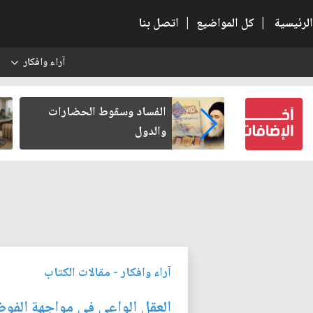
الرئيسية
|
كل المواضيع
|
اتصل بنا
آراء وافكار
س
بعين كتب لنفسه
الفساد وسقوط الحضارات
والدول
آراء وافكار
-
مقالات الكتاب
العقل الواعي في مواجهة الفوض