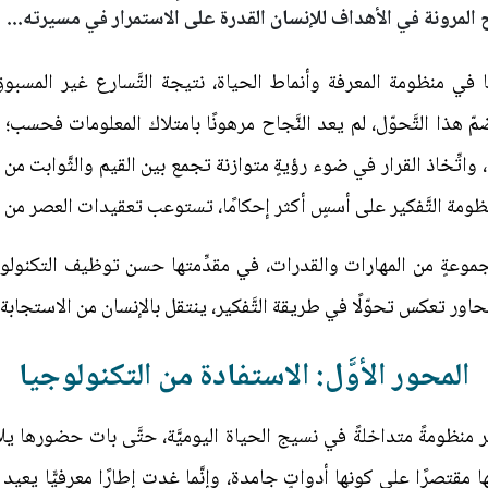
يح المرونة في الأهداف للإنسان القدرة على الاستمرار في مسيرته...
 في منظومة المعرفة وأنماط الحياة، نتيجة التَّسارع غير المسبوق
مّ هذا التَّحوّل، لم يعد النَّجاح مرهونًا بامتلاك المعلومات فحسب؛ و
 واتِّخاذ القرار في ضوء رؤيةٍ متوازنة تجمع بين القيم والثَّوابت من جه
ظومة التَّفكير على أسسٍ أكثر إحكامًا، تستوعب تعقيدات العصر من دو
جموعةٍ من المهارات والقدرات، في مقدِّمتها حسن توظيف التكنول
ر تعكس تحوّلًا في طريقة التَّفكير، ينتقل بالإنسان من الاستجابة ال
المحور الأوَّل: الاستفادة من التكنولوجيا
ظومةً متداخلةً في نسيج الحياة اليوميَّة، حتَّى بات حضورها يلا
عها مقتصرًا على كونها أدواتٍ جامدة، وإنَّما غدت إطارًا معرفيًّا يع