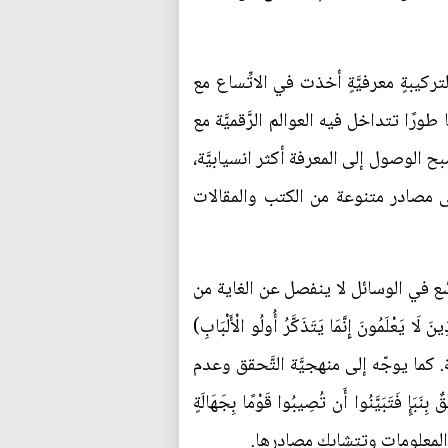
ركيبةٍ معرفيَّةٍ أخذت في الاتِّساع مع
رًا تتداخل فيه العوالم الرَّقميَّة مع
صبح الوصول إلى المعرفة أكثر انسيابيَّة،
على مصادر متنوعة من الكتب والمقالات
وسُّع في الوسائل لا ينفصل عن الغاية من
مُونَ إِنَّمَا يَتَذَكَّرُ أُولُو الْأَلْبَابِ)
 كما يوجّه إلى منهجيَّة التَّحقق وعدم
تَبَيَّنُوا أَن تُصِيبُوا قَوْمًا بِجَهَالَةٍ