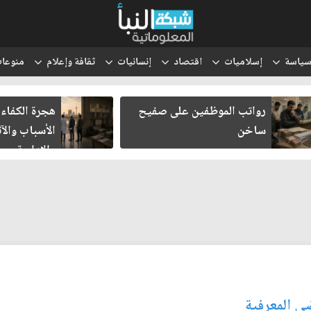
ياسة
إسلاميات
اقتصاد
إنسانيات
ثقافة وإعلام
منوعا
رواتب الموظفين على صفيح
هجرة الكفاءا
ساخن
الأسباب والآث
والإدارية
ى المعرفية