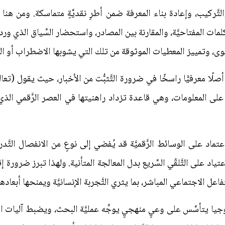
لتَّركيب، وإعادة بناء المعرفة ضمن أطرٍ نقديَّةٍ متماسكة. ومن هن
لمات المفتاحيَّة، والمقارنة بين المصادر، واستحضار السِّياق الذي وردت
، وتمييز المعطيات الموثوقة من تلك التي يشوبها الاضطراب أو التَّ
ناء على المعلومات، وهي قاعدة تزداد راهنيتها في العصر الرَّقمي الذي
ماد على الوسائط الرَّقميَّة قد يُفضي إلى نوعٍ من الانفصال التَّدري
تياد على التَّلقّي السَّريع بدل المعالجة المتأنية. ولهذا تبرز ضرورة 
عل الاجتماعي المباشر، بما يثري التَّجربة الإنسانيَّة ويمنحها أبعادها ا
لوجيا يتأسَّس على وعيٍ منهجيٍ يوجِّه عمليَّة البحث، ويضبط آليات ال