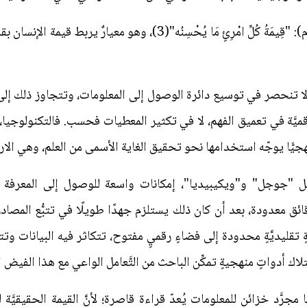
كما ورد عن أمير المؤمنين (عليه السلام): "قِيمَةُ كُلِّ امْرِئٍ مَا يُح
 لا تنحصر في توسيع دائرة الوصول إلى المعلومات، وتتجاوز ذلك إلى بنا
رَّقميَّة في تعميق الفهم، لا في تكثير المعطيات فحسب. فالتكنولوجيا، ض
هجيًّا يوجّه استخدامها نحو تحقيق الغاية الأسمى من العلم، وهي الارتق
، مثل "جوجل" و"ويكيبيديا"، إمكانات واسعة للوصول إلى المعرف
 معدودة، بعد أن كان ذلك يستلزم جهدًا طويلًا في تتبُّع المصادر
بيئةٍ تقليديَّةٍ محدودة إلى فضاءٍ رقميٍ مفتوح، تتكاثر فيه البيانات و
لاك أدواتٍ منهجيةٍ تمكِّن الباحث من التَّعامل الواعي مع هذا الفيض 
وصفها مجرَّد خزائن للمعلومات يُعدّ قراءة قاصرة؛ لأنَّ القيمة الحقيقي