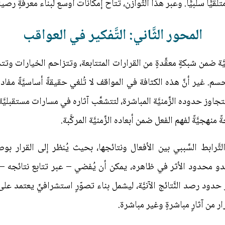
لا متلقيًّا سلبيًّا. وعبر هذا التَّوازن، تتاح إمكانات أوسع لبناء معرفةٍ ر
المحور الثَّاني: التَّفكير في العواقب
ة ضمن شبكةٍ معقَّدةٍ من القرارات المتتابعة، وتتزاحم الخيارات وت
لحسم. غير أنَّ هذه الكثافة في المواقف لا تُلغي حقيقةً أساسيَّةً مفاده
جاوز حدوده الزَّمنيَّة المباشرة، لتتشعَّب آثاره في مسارات مستقبليَّ
نهجيَّةً لفهم الفعل ضمن أبعاده الزَّمنيَّة المركَّبة.
تَّرابط السَّببي بين الأفعال ونتائجها، بحيث يُنظر إلى القرار بو
دو محدود الأثر في ظاهره، يمكن أن يُفضي – عبر تتابع نتائجه – إل
ز حدود رصد النَّتائج الآنيَّة، ليشمل بناء تصوّرٍ استشرافيٍّ يعتمد عل
 من آثارٍ مباشرةٍ وغير مباشرة.