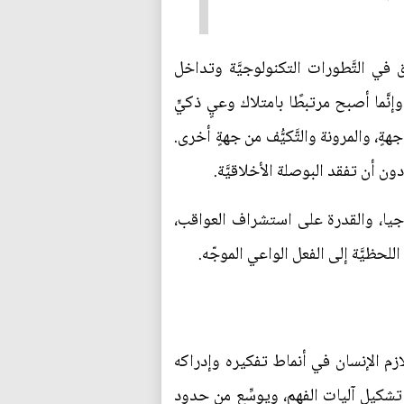
 في التَّطورات التكنولوجيَّة وتداخل
إنَّما أصبح مرتبطًا بامتلاك وعيٍ ذكيٍّ
ةٍ، والمرونة والتَّكيُّف من جهةٍ أخرى.
ن أن تفقد البوصلة الأخلاقيَّة.
وجيا، والقدرة على استشراف العواقب،
لحظيَّة إلى الفعل الواعي الموجّه.
زم الإنسان في أنماط تفكيره وإدراكه
يد تشكيل آليات الفهم، ويوسِّع من حدود