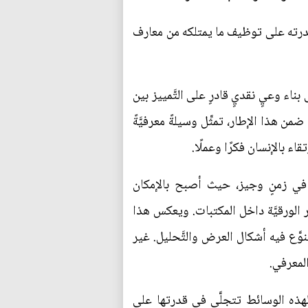
ْسِنُه"(3)، وهو معيارٌ يربط قيمة الإنسان بقدرته على توظيف ما يمتلكه من معارف
ء وعيٍ نقديٍ قادرٍ على التَّمييز بين
من هذا الإطار، تمثِّل وسيلةً معرفيَّةً
اء بالإنسان فكرًا وعملًا.
ة في زمنٍ وجيز، حيث أصبح بالإمكان
 الورقيَّة داخل المكتبات. ويعكس هذا
تتنوَّع فيه أشكال العرض والتَّحليل. غير
المعرفي.
َّة لهذه الوسائط تتجلَّى في قدرتها على