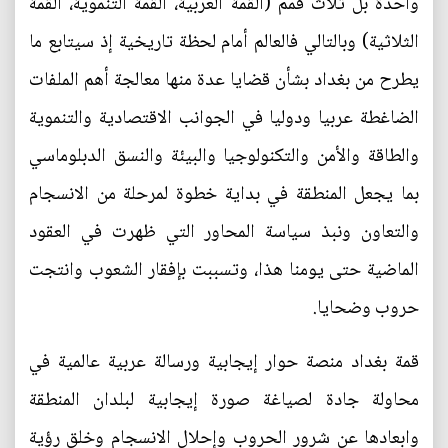
واحدة بل ثلاث قمم (القمة العربية، القمة التنموية، القمة
الثلاثية) وبالتالي فالعالم أمام لحظة تاريخية إذ سيتابع ما
يطرح من بغداد بشأن قضايا عدة منها معالجة أهم الملفات
الضاغطة عربيا ودوليا في الجوانب الاقتصادية والتنموية
والطاقة والأمن والتكنولوجيا والبيئة والنسق الدبلوماسي
بما يجعل المنطقة في بداية خطوة لمرحلة من الانسجام
والتعاون ونبذ سياسة المحاور التي ظهرت في العقود
الماضية حتى يومنا هذا، وتسببت بإفقار الشعوب وانتجت
حروب وضحايا.
قمة بغداد منصة حوار إيجابية ورسالة عربية عالمية في
محاولة جادة لصياغة صورة إيجابية لبلدان المنطقة
وابعادها عن شرور الحروب وإحلال الانسجام وخلق رؤية