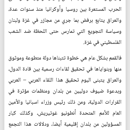
الحرب المستعرة بين روسيا وأوكرانيا منذ سنوات عدة،
والعراق يتابع برفض بما جري من مجازر في غزة ولبنان
وسياسة التجويع التي تمارس حتى اللحظة ضد الشعب
الفلسطيني في غزة.
فالقمم بشكل عام هي خطوة تتبناها دولة متطوعة وموثوق
منها وبنواياها في تحقيق لقاءات رسمية بين قادة الدول،
والعراق يتبنى اليوم تحقيق هذا اللقاء العربي – العربي
وبدعوة ضيوف دوليين من بلدان ومنظمات مؤثرة في
القرارات الدولية، ومن ذلك رئيس وزراء اسبانيا والأمين
العام للأمم المتحدة أنطونيو غوتيريش، وكذلك كبار
المسؤولين من بلدان إقليمية أيضا، ودلالات هذا التجمع