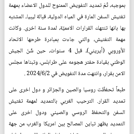
بموجبه، تّمَ تمديد التفويض الممنوح للدول الاعضاء بمهمة
تفتيش السفن المارة في المياه الدولية، قبالة ليبيا، المشتبه
بها بانها تنتهك القرارات الامميّة، لمدة سنة اخرى. وكانت
مهمة التفتيش، والتي جاءت بمبادرة طرحها الاتحاد
الأوروبي (أيريني)، قبل 4 سنوات، حين شّنَ الجيش
الوطني بقيادة حفتر هجومه على طرابلس، وتبناها مجلس
الامن بقرار، وانتهت مدة التفويض في 2024/6/2 .
طبعاً تحفظّت روسيا والصين والجزائر و دول اخرى على
تمديد القرار. الترحيب الغربي بالتمديد لمهمة تفتيش
السفن والتحفظ الروسي والصيني ودول اخرى على
التمديد يظهر تباين المصالح بين امريكا والغرب من جهة