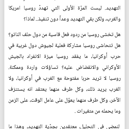
التهديد. ليست المرّة الأولى التي تهددْ روسيا امريكا
والغرب، ولكن بقي التهديد وعداً دون تنفيذ.. لماذا؟
هل تخشى روسيا من ردود فعل قاسية من دول حلف الناتو؟
هل تتحاشى روسيا مشاركة فعلية لجيوش دول غربية في
حرب أوكرانيا، ما يفقد روسيا ميزة الانفراد بالجيش
الأوكراني والانقضاض عليه؟ تساؤلات واردة وممكنة.
روسيا لا تريد حربا مفتوحة مع الغرب في أوكرانيا، ولا
الغرب يريد ذلك، وكل طرف منهما يعتقد انه يستنزف
الآخر، وكل طرف منهما يعوّل على عامل الوقت، على الزمن
وما يحمله من متغيرات .
لنمضي في التحليل، معتقدين بجدّية التهديد، وهذا ما