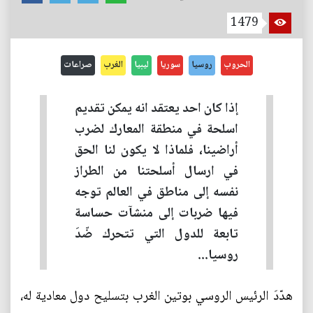
1479
الحروب
روسيا
سوريا
ليبيا
الغرب
صراعات
إذا كان احد يعتقد انه يمكن تقديم
اسلحة في منطقة المعارك لضرب
أراضينا، فلماذا لا يكون لنا الحق
في ارسال أسلحتنا من الطراز
نفسه إلى مناطق في العالم توجه
فيها ضربات إلى منشآت حساسة
تابعة للدول التي تتحرك ضّدَ
روسيا...
هدّدَ الرئيس الروسي بوتين الغرب بتسليح دول معادية له،