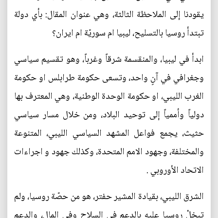
يقودنا إلى الملاحظة الثالثة، وهي عنوان المقال: بأي دولة
تبتدأ روسيا بالتسليح، ليبيا ام سوريّة ام ايران؟
ابدأ في ليبيا، والمنقسمة شرقاً وغرباً، وهو تقسيم سياسي
وجغرافي في آنٍ واحد، وتسعى حكومة طرابلس او حكومة
الغرب الليبي، او حكومة الوحدة الوطنية، وهي المعترف بها
دولياً وأممياً إلى توحيد البلاد، ومن خلال مسار سياسي
حثيث، يجمع فواعل المشهد السياسي الليبي، المتنوعة
والمختلفة، وجهود الامم المتحدة، وكذلك جهود و اجراءات
الاتحاد الأوروبي .
الشرق الليبي، بقيادة المشير حفتر، هو من حصّة روسيا، ولم
تبخلْ روسيا عليه بالدعم في السلاح وفي المال، والدعم