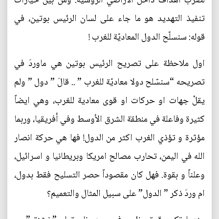
لضرب اهداف داخل الأراضي الروسية. ومن بين خيارات
تنفيذ التهديد هو ما جاء على لسان الرئيس بوتين، في
قوله: سنسلّح الدول المعاديّة للغرب !
اول ملاحظة على تصريح الرئيس بوتين هي ماوردَ في
تصريحه “سنسّلح دولا معاديّة للغرب ” .. قالَ ” دول ” ولم
يقلْ جهات او حركات او قوى معادية للغرب، وهي ايضاً
كثيرة وفاعلة في منطقة الشرق الأوسط وفي أفريقيا، وربما
مؤثرة و تؤذي الغرب اكثر من الدول! فها هي حركة انصار
الله في اليمن، تحارب مصالح امريكا وبريطانيا و اسرائيل،
وعلناً و بقوة. فهل كان مقصوداً حصر التسليح فقط بدول،
ام وردَ ذكر ” الدول” على سبيل المثال والتعميم؟