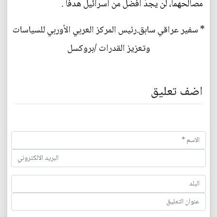
مصالحهما، لن يجدْ افضل من اسرائيل هدفاً .
* سفير عراقي سابق.رئيس المركز العربي الأوربي للسياسات
وتعزيز القدرات /بروكسل
اضف تعليق