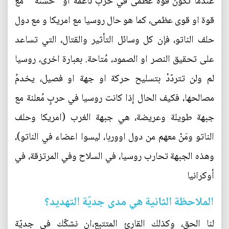
عندما تكون قوة عظمى في حرب ناعمة او ”خشنة ” مع
قوة او قوى عظمى، كما هو حال روسيا مع امريكا و مع دول
حلف الناتو، فإن كل وسائل التأثير والقتال، التي تساعد
على تحقيق النصر او الصمود، مُتاحة. بعبارة اخرى، روسيا
لم ولن تتردّدْ بتسليح حركة او جهة او فصيل، يخدمُ
مصالحها، فكيف الحال إذا كانت روسيا في حربٍ مُعلنة مع
جبهة طويلة وعريضة، هي جبهة الغرب (امريكا وحلف
الناتو ومَنْ معهم من دول اووربا، ليسوا اعضاء في الناتو)،
وهذه الجبهة تحارب روسيا، في السلاح وفي المرتزقة، في
أوكرانيا
الملاحظة الثانية هي مدى جديّة التهديد؟
لنا الحق، وكذلك القارئ المتتبع،ان نشكّك في جديّة