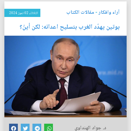
آراء وافكار
-
مقالات الكتاب
الثلاثاء 02 تموز 2024
بوتين يهدّد الغرب بتسليح اعدائه: لكن أينْ؟
د. جواد الهنداوي