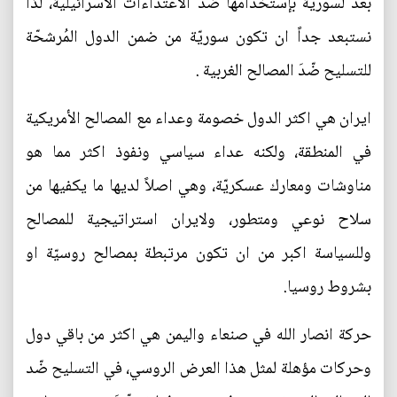
بعد لسوريّة بإستخدامها ضّد الاعتداءات الاسرائيلية، لذا
نستبعد جداً ان تكون سوريّة من ضمن الدول المُرشحّة
للتسليح ضّدَ المصالح الغربية .
ايران هي اكثر الدول خصومة وعداء مع المصالح الأمريكية
في المنطقة، ولكنه عداء سياسي ونفوذ اكثر مما هو
مناوشات ومعارك عسكريّة، وهي اصلاً لديها ما يكفيها من
سلاح نوعي ومتطور، ولايران استراتيجية للمصالح
وللسياسة اكبر من ان تكون مرتبطة بمصالح روسيّة او
بشروط روسيا.
حركة انصار الله في صنعاء واليمن هي اكثر من باقي دول
وحركات مؤهلة لمثل هذا العرض الروسي، في التسليح ضّد