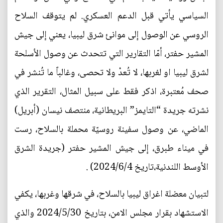
السياسي يأتي قبل الدعم العسكري. لم يتوقف السلاح
الروسي عن الوصول إلى موانئ شرق ليبيا، يعني إلى جيش
المشير حفتر، أمّا التقارير التي تتحدث عن وصول الأسلحة
لشرق ليبيا او لغربها، لا تُعدْ ولا تحصى، وغالباً ما تُنشر في
صحف مُعتبرة، اذكر فقط على سبيل المثال، التقرير الذي
نشرته جريدة “التايمز” البريطانية، منتصف نيسان (أبريل)
الماضي، عن وصول سفينة روسيّة محملة بالسلاح، رست
في ميناء طبرق، إلى جيش المشير حفتر (جريدة الشرق
الأوسط اللندنية،تاريخ 2024/6/4) .
لتبيان معضلة اغراق ليبيا بالسلاح، في شرقها وغربها، يكفي
الاستشهاد بقرار مجلس الامن، بتاريخ 2024/5/30 والذي