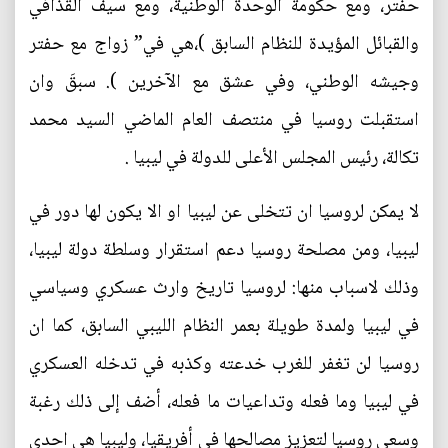
حفتر، ومع حكومة الوحدة الوطنية، ومع سيف القذافي
والقبائل المؤيدة للنظام السابق )،هي في” زواج مع حفتر
وجيشه الوطني، وفي عشق مع الآخرين ). سبقَ وان
استقبلت روسيا في منتصف العام الماضي السيد محمد
تكالة، رئيس المجلس الأعلى للدولة في ليبيا .
لا يمكن لروسيا ان تتخلى عن ليبيا او الا يكون لها دور في
ليبيا، ومن مصلحة روسيا دعم استقرار وسلطة دولة ليبيا،
وذلك لاسباب منها: لروسيا تاريخ وارث عسكري وسياسي
في ليبيا ولمدة طويلة بعمر النظام الليبي السابق، كما ان
روسيا لن تغفر للغرب خدعته وكذبه في تدخله العسكري
في ليبيا وما فعله وتداعيات ما فعله، أضف إلى ذلك رغبة
وسعي روسيا لتعزيز مصالحها في أفريقيا، وليبيا هي احدى