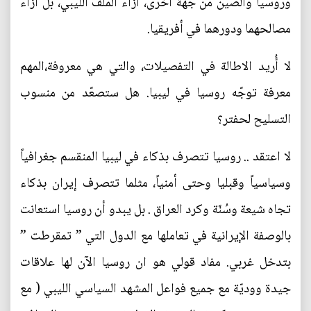
وروسيا والصين من جهة اخرى، ازاء الملف الليبي، بل ازاء
مصالحهما ودورهما في أفريقيا.
لا أُريد الاطالة في التفصيلات، والتي هي معروفة،المهم
معرفة توجّه روسيا في ليبيا. هل ستصعّد من منسوب
التسليح لحفتر؟
لا اعتقد .. روسيا تتصرف بذكاء في ليبيا المنقسم جغرافياً
وسياسياً وقبليا وحتى أمنياً، مثلما تتصرف إيران بذكاء
تجاه شيعة وسُنّة وكرد العراق . بل يبدو أن روسيا استعانت
بالوصفة الإيرانية في تعاملها مع الدول التي ” تمقرطت ”
بتدخل غربي. مفاد قولي هو ان روسيا الآن لها علاقات
جيدة ووديّة مع جميع فواعل المشهد السياسي الليبي ( مع