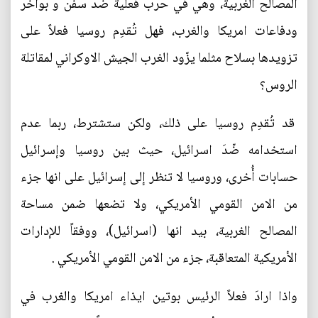
المصالح الغربية، وهي في حرب فعلية ضّدَ سفن و بواخر
ودفاعات امريكا والغرب، فهل تُقدِم روسيا فعلاً على
تزويدها بسلاح مثلما يزّود الغرب الجيش الاوكراني لمقاتلة
الروس؟
قد تُقدِم روسيا على ذلك، ولكن ستشترط، ربما عدم
استخدامه ضّدَ اسرائيل، حيث بين روسيا وإسرائيل
حسابات أُخرى، وروسيا لا تنظر إلى إسرائيل على انها جزء
من الامن القومي الأمريكي، ولا تضعها ضمن مساحة
المصالح الغربية، بيد انها (اسرائيل)، ووفقاً للإدارات
الأمريكية المتعاقبة، جزء من الامن القومي الأمريكي .
واذا ارادَ فعلاً الرئيس بوتين ايذاء امريكا والغرب في