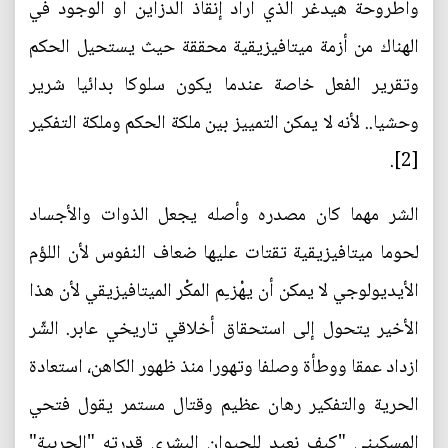
وأطروحة هيدغر الذي أراد إنقاذ الدزاين أو الوجود في
الهناك من أزمة ميتافيزيقية محققة حيث يستحيل الحكم
وتقرير الفعل خاصة عندما يكون سلوكا بدائيا شرير
وحشيا.. لأنه لا يمكن التمييز بين ملكة الحكم وملكة التفكير
[2].
الشر مهما كان مصدره وأصله يجعل الذوات والأجساد
لحوما ميتافيزيقية تقتات عليها ضعاف النفوس لأن اللؤم
الأيديولوجي لا يمكن أن يهْزـِم المكْر الميتافيزيقي لأن هذا
الأخير يتحول إلى استحقاق أخلاقي تاريخي عابر. الشّر
ازداد عمقا ووطأة وصلفا وتهورا منذ ظهور الكاهن، استعادة
الحرية والتفكير رهان عظيم وقتال مستمر يقول فتحي
المسكيني "كيف نعيد للحيوان البشري قدرته "الحربية"