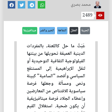
محمد بصري
2489
الحرية
العقل
التفاهة
الخير والشر
ميتافيزيقا
عَبَثٌ ما حل كاللعنة، بالمفردات
الدينية العميقة تحويلها من بيئتها
الفيلولوجية الثقافية التوحيدية أو
لنقل الإبراهيمية إلى المستنقع
السياسي وأقصد "السامية" كبينة
ونص ومسألة وجعلها فرصة
سياسوية للاقتناص من المعارضين
وإعطاء الجلاد فرصة ميتافيزيقية
أن يكون ضحية. استغلال القيم