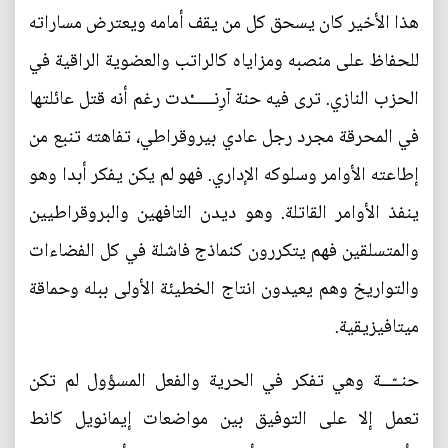
هذا الأخير كان يسحق كل من يقف أمامه ويعترض مساراته
للحفاظ على منصبه ومزاياه كالراتب والعضوية الراقية في
الحزب النازي. ترى فيه حنة آرِنــــــْدت رغم أنه قتل عائلتها
في المحرقة مجرد رجل عادي بيروقراطي، تفاهته تنبع من
إطاعته الأوامر وسلوكه الإداري. فهو لم يكن يفكر أبدا وهو
ينفذ الأوامر القاتلة. وهو ديدن التافهين والبروقراطيين
والمتسلقين فهم يتكررون كنماذج فاشلة في كل الفضاءات
والتواريخ وهم يعيدون انتاج الخطيئة الأولى ببله وحماقة
ميتافيزيقية.
حنــّـــة وهي تفكر في الحرية والفعل المسؤول لم تكن
تعمل إلا على التوفيق بين مواضعات إيمانويل كانط