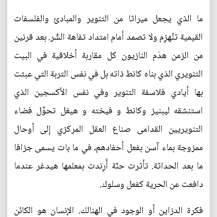
ما الذي يجعل ميراثا من التنوير والمبادئ والفلسفات
القيمية تنْهزِم ولا تصمد أمام امتداد تفاهة الشّر. بعد قرنين
من الزمن هدَم النازيون كل مقاربة أخلاقية في البيت
التنويري الذي بناه كانط ذاته بل في نفس التربة التي عبثت
بها أيادي فلاسفة التنوير وفي نفس الأكسجين الذي
استنشقه ليبنيز وكانط و فيخته و هيغل تحوَّل فضاء
التنويريين القدامى صناع العقل المركزي إلى أوحال
ممزوجة بماء آسن بفعل أحفادهم، في ما بات يسمى جزافا
ما بعد الحداثة. تأثرت حنّة أَرِندت بمعلمها هيدغر عندما
دافعت عن الحرية كفعل وسلوك.
فكرة الدزاين أو الوجود في الهنالك. الإنسان هو الكائن