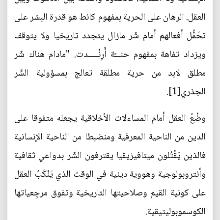
العقل. الرهان على الحرية بمفهوم كانط هو قدرة البشر على
تحَمُّل أفعالهم أمام شّر مازال يتجدد تاريخيا ولا يتوقف
ويزداد تفاهة بمفهوم حنـــّة أَرِنْـــــدت. "مادام هناك شّر
مطلق لابد من حرية مطلقة تعالج بمسؤولية الشّر
الجذري[1].
وضْعُ العقل أمام المساءلات الأخلاقية يجعله متفوقا على
الدين من الناحية المعرفية ومنضبطا من الناحية الإنسانية
فالذين يَقْتُلون ميتافيزيقيا يقترفون الشّر بدواعي ثقافية
وأنتروبولوجية وهووية دينية في الوقت الذي يَنْكَبُ العقل
على كونية القيم وصلاحيتها التاريخية وتفوق مرجِعياتها
الكوسموبوليتيقية.