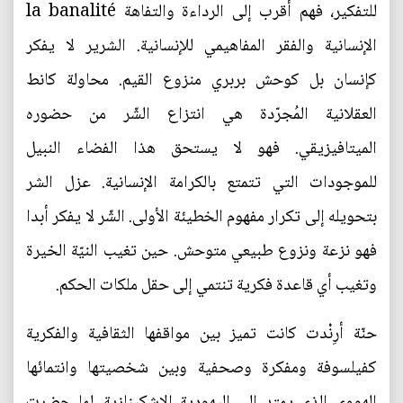
للتفكير، فهم أقرب إلى الرداءة والتفاهة la banalité
الإنسانية والفقر المفاهيمي للإنسانية. الشرير لا يفكر
كإنسان بل كوحش بربري منزوع القيم. محاولة كانط
العقلانية المُجرّدة هي انتزاع الشّر من حضوره
الميتافيزيقي. فهو لا يستحق هذا الفضاء النبيل
للموجودات التي تتمتع بالكرامة الإنسانية. عزل الشر
بتحويله إلى تكرار مفهوم الخطيئة الأولى. الشّر لا يفكر أبدا
فهو نزعة ونزوع طبيعي متوحش. حين تغيب النيّة الخيرة
وتغيب أي قاعدة فكرية تنتمي إلى حقل ملكات الحكم.
حنّة أرِنْدت كانت تميز بين مواقفها الثقافية والفكرية
كفيلسوفة ومفكرة وصحفية وبين شخصيتها وانتمائها
الهووي الذي يمتد إلى اليهودية الاشكينازية. لما حضرت