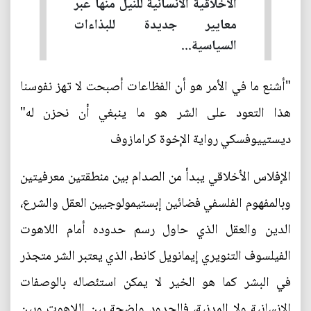
الأخلاقية الانسانية للنيل منها عبر
معايير جديدة للبذاءات
السياسية...
"أشنع ما في الأمر هو أن الفظاعات أصبحت لا تهز نفوسنا
هذا التعود على الشر هو ما ينبغي أن نحزن له"
ديستييوفسكي رواية الإخوة كرامازوف
الإفلاس الأخلاقي يبدأ من الصدام بين منطقتين معرفيتين
وبالمفهوم الفلسفي فضائين إبستيمولوجيين العقل والشرع،
الدين والعقل الذي حاول رسم حدوده أمام اللاهوت
الفيلسوف التنويري إيمانويل كانط، الذي يعتبر الشر متجذر
في البشر كما هو الخير لا يمكن استئصاله بالوصفات
الإنسانية ولا المدنية، فالحدود واضحة بين اللاهوت وبين