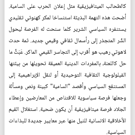
كالطحالب الميتافيزيقية مثل إعلان الحرب على السامية.
أضحت هذه التهمة البذيئة استنساخا لمكر كهنوتي تقليدي
يستنفره السياسي الشرير كلما سنحت له الفرصة ليحول
الشّر المتجذر إلى رأسمال ثقافي وقيمي جديد. ثمة حدث
لاهوتي رهيب هو أقرب إلى التجاسر القيمي الماكر. عَبَثٌ ما
حل كاللعنة، بالمفردات الدينية العميقة تحويلها من بيئتها
الفيلولوجية الثقافية التوحيدية أو لنقل الإبراهيمية إلى
المستنقع السياسي وأقصد "السامية" كبينة ونص ومسألة
وجعلها فرصة سياسوية للاقتناص من المعارضين وإعطاء
الجلاد فرصة ميتافيزيقية أن يكون ضحية. استغلال القيم
الأخلاقية الانسانية للنيل منها عبر معايير جديدة للبذاءات
السياسية.