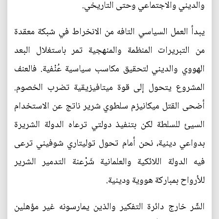
والديني والاجتماعي وحتى التاريخي.
يبدأ العمل السياسي التافه من الانخراط في شبكة معقدة
من التبريرات المنظمة والمنهجية تمر باستغلال البعد
الهووي والديني لتحقيق مكاسب سياسية عُنْفية. فالعنف
المشروع يتحول إلى قوة ميتافيزيقية تضرب الخصوم.
أضحى القتل ميكانيزم سلطوي شرير ناتج عن الاستخدام
السيئ للسلطة لكن بتنفيذ دولتي ترعاه الدولة الشريرة
بدواعي دينية، نحن أمام تحول توليتاري شوفيني ترعى
فيه الدولة اللائكية والعلمانية شَرْعنة التدمير الشرير
للأرواح بمباركة هووية ودينية.
الشّر خارج دائرة التفكير والذين يمارسونه غير مؤهلين