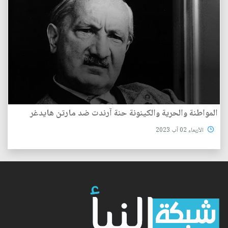
المواطنة والحرية والكينونة حنة آرندت ضد مارتن هايدغر
الأربعاء 02 آب 2023