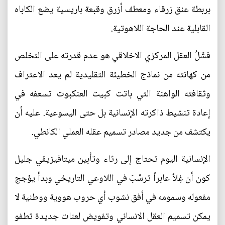
بربطة عنق زرقاء ومعطف أزرق وقبعة باريسية يضع الكاباه
القابلية عند الحاجة اللاهوتية.
فشَلُ العقل المركزي الاخلاقي هو عدم قدرته على التخلص
من كهانته من نماذج الخطيئة التقليدية لم يعد الاعتراف
وثقافته الواهنة التي باتت كبيت العنكبوت تسعفه في
إعادة تنشيط ذاكرته الإنسانية بل حتى اليسوعية. عليه أن
يكتشف من جديد مصادر تسميم عقله العملي الكانطي.
الإنسانية اليوم تحتاج إلى رثاء وتأبين ميتافيزيقي جليل
كون أن غِلاً عابراً ترسَّبَ في اللاوعي التاريخي وبدأ يؤجج
مفعوله وسمومه في أفق نشوب أي حروب هووية ووطنية لا
يمكن تسميم العقل الانساني وتفويض لعنات جديدة تطفو