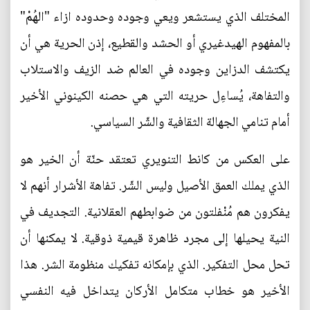
المختلف الذي يستشعر ويعي وجوده وحدوده ازاء "الهُمْ"
بالمفهوم الهيدغيري أو الحشد والقطيع، إذن الحرية هي أن
يكتشف الدزاين وجوده في العالم ضد الزيف والاستلاب
والتفاهة، يُساءِل حريته التي هي حصنه الكينوني الأخير
أمام تنامي الجهالة الثقافية والشّر السياسي.
على العكس من كانط التنويري تعتقد حنّة أن الخير هو
الذي يملك العمق الأصيل وليس الشّر. تفاهة الأشرار أنهم لا
يفكرون هم مُنْفلتون من ضوابطهم العقلانية. التجديف في
النية يحيلها إلى مجرد ظاهرة قيمية ذوقية. لا يمكنها أن
تحل محل التفكير. الذي بإمكانه تفكيك منظومة الشر. هذا
الأخير هو خطاب متكامل الأركان يتداخل فيه النفسي