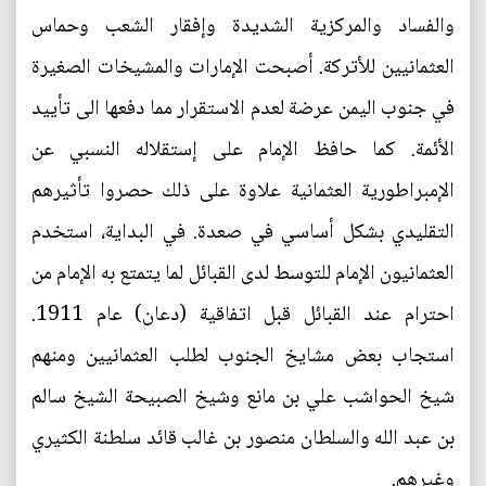
والفساد والمركزية الشديدة وإفقار الشعب وحماس
العثمانيين للأتركة. أصبحت الإمارات والمشيخات الصغيرة
في جنوب اليمن عرضة لعدم الاستقرار مما دفعها الى تأييد
الأئمة. كما حافظ الإمام على إستقلاله النسبي عن
الإمبراطورية العثمانية علاوة على ذلك حصروا تأثيرهم
التقليدي بشكل أساسي في صعدة. في البداية، استخدم
العثمانيون الإمام للتوسط لدى القبائل لما يتمتع به الإمام من
احترام عند القبائل قبل اتفاقية (دعان) عام 1911.
استجاب بعض مشايخ الجنوب لطلب العثمانيين ومنهم
شيخ الحواشب علي بن مانع وشيخ الصبيحة الشيخ سالم
بن عبد الله والسلطان منصور بن غالب قائد سلطنة الكثيري
وغيرهم.