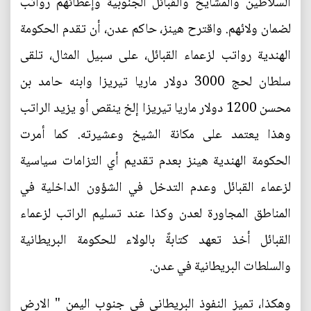
السلاطين والمشايخ والقبائل الجنوبية وإعطائهم رواتب
لضمان ولائهم. واقترح هينز، حاكم عدن، أن تقدم الحكومة
الهندية رواتب لزعماء القبائل، على سبيل المثال، تلقى
سلطان لحج 3000 دولار ماريا تيريزا وابنه حامد بن
محسن 1200 دولار ماريا تيريزا إلخ ينقص أو يزيد الراتب
وهذا يعتمد على مكانة الشيخ وعشيرته. كما أمرت
الحكومة الهندية هينز بعدم تقديم أي التزامات سياسية
لزعماء القبائل وعدم التدخل في الشؤون الداخلية في
المناطق المجاورة لعدن وكذا عند تسليم الراتب لزعماء
القبائل أخذ تعهد كتابةً بالولاء للحكومة البريطانية
والسلطات البريطانية في عدن.
وهكذا، تميز النفوذ البريطاني في جنوب اليمن " الارض