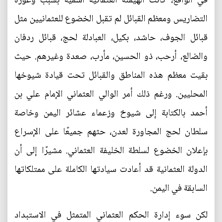
في الواقع، كانت الهيمنة العثمانية اسمية بسبب وعورة
التضاريس ومعظم القبائل لم تقبل الخضوع للعثمانيين مثل
قبائل الجوف، حاشد، بكيل، العبادلة لحج، قبائل ردفان
والضالع، أرحب، ذو الحسين، مأرب، صعدة وغيرهم. حيث
بقيت معظم هذه المناطق والقبائل تحت قيادة شيوخها
المحليين. ورغم ذلك أمر الوالي العثماني الإمام علي بن
أحمد بالكتابة إلى شيوخ وزعماء عشائر اليمن وخاصة
سلطان لحج المجاورة لعدن، حثهم جميعًا على الإسراع
بإعلان الخضوع لسلطة الخليفة العثماني. مشيرًا إلى أن
الدولة العثمانية قد أعادت سيادتها الكاملة على ممتلكاتها
السابقة في اليمن.
لكن سوء إدارة الحكم العثماني المتمثل في الاستبداد