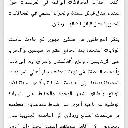
أكدته احداث المحافظات الواقعة في المرتفعات حول
صنعاء، مثال قبائل صعدة، والحراك السلمي في المحافظات
الجنوبية مثال قبائل الضالع – ردفان.
يفكر المواطنون من منظور جهوي ثم جاءت عاصفة
الولايات المتحدة بعد الحادي عشر من سبتمبر، و"الحرب
على الإرهابيين"، وغزو أفغانستان والعراق، وما إلى ذلك،
وأشعلت المنطقة. في نهاية المطاف، سار أهالي المرتفعات
المحيطة بصنعاء إلى العاصمة الشمالية وأقاموا سلطة الأمر
الواقع وأطلقوا شعار الوحدة والحفاظ على السيادة
الوطنية. من ناحية أخرى، سار ضباط متقاعدون، معظمهم
من مرتفعات الضالع وردفان، إلى العاصمة الجنوبية عدن
ويحاولون الآن إقامة سلطتهم الفعلية تحت راية "دولة