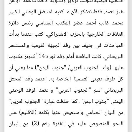
الشعبية اليمنية لتجنب تزوير وتشويه الأحداث عمداً أو عن
غير قصد. فقط نتذكر الآن ما كتبه المناضل الوطني الكبير
محمد غالب أحمد عضو المكتب السياسي رئيس دائرة
العلاقات الخارجية بالحزب الاشتراكي. كتب عندما بدأت
المباحثات في جنيف بين وفد الجبهة القومية والمستعمر
البريطاني، كانت اليافطة أمام وفد ثورة 14 أكتوبر مكتوب
عليها (وفد الجنوب العربي/ "جنوب اليمن") مما يعني أن
كل طرف يتبنى التسمية الخاصة به. اعتمد وفد المحتل
البريطاني اسم "الجنوب العربي" واعتمد الوفد الوطني
اليمني "جنوب اليمن". كما حذفت عبارة "الجنوب العربي"
من البيان الختامي واستعيض عنها بكلمة (الاقليم) على
النحو المنصوص عليه في الفقرة رقم (2) من البيان