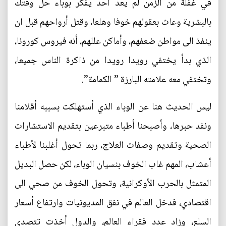
في غفلة من الزمن لم يعد أحد يفكر بوباء حل وفتك
بالبشرية وعاث بعقولهم خوفا وهلعا، وقتل أرواحهم قبل ان
ينفذ الى مواطن ضعفهم، وأماكن عللهم، أنه فيروس كورونا،
الذي بدأ يختفي رويدا رويدا من ذاكرة الناس جميعا،
وتختفي معه علامته البارزة ” الكمامة”.
ليس الحديث هنا عن الوباء الذي أستهلكت بسببه أقلامنا
ونفد حبرها، وأصبحنا أطباء متبرعين بتقديم الاستشارات
الصحية وتقديم وصفات العلاج، ربما تحول أغلبنا لأطباء
أعشاب، المهم غاب الخوف بنسيان الوباء، لكن حصل البديل
المتمثل بالحرب الأوكرانية، وتحول الخوف من صحي الى
اقتصادي، فدخل العالم في نفق المديونيات وارتفاع أسعار
السلع، وزاد عدد فقراء العالم، والدول أخذت تتصدى