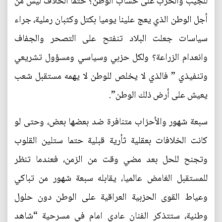
للجيب والحزب على حساب الوطن؟ حتما الخلاف ليس من
أجل الوطن الذي يعج علينا يوميا بكتل وكثبان رملية، جراء
سياسات جعلت البلاد تنفتح على التصحر والجفاف
وانعدام الزراعة؟ ولكل حزبي وسياسي ومسؤول تشريعي
وتنفيذي ” فالذي لا يخلص للوطن لا يهمه مستقبل شعب
يعيش على أرض ذلك الوطن”.
سبعة شهور والأحزاب متنافرة ضد بعضها بعض، وحتى لو
كانت الخلافات بعقلية ثأرية قبلية حتما ستلين القلوب
وتجنح للحل بعد مضي وقت من الزمن، فعندما تنظر
للمستقبل الغامض عالميا، يقابله سبعة شهور من تباكي
وعياط القوى الحزبية العراقية على الوطن دون حلول
وطنية، ستتذكر الفنان عادي امام في مسرحية “شاهد