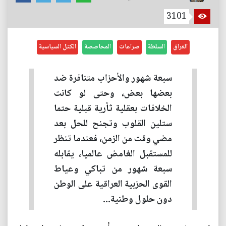
3101
العراق
السلطة
صراعات
المحاصصة
الكتل السياسية
سبعة شهور والأحزاب متنافرة ضد
بعضها بعض، وحتى لو كانت
الخلافات بعقلية ثأرية قبلية حتما
ستلين القلوب وتجنح للحل بعد
مضي وقت من الزمن، فعندما تنظر
للمستقبل الغامض عالميا، يقابله
سبعة شهور من تباكي وعياط
القوى الحزبية العراقية على الوطن
دون حلول وطنية...