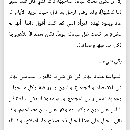
إلا ان تكون تحت عباءة صاحبها، ذاك الذي قال فيما سبق
(ما ننطيها)، وقد وفى الرجل بما قال، حيث ترينا الأيام انه
عاد وبقوة لهذه المرأة التي كما كنت أقول دائماً: أنها لم
تخرج من تحت ظل عباءته يوماً، فكان مصداقاً للأهزوجة
(كان صاحبها وخذاها).
بقي شيء...
السياسة عندنا تؤثر في كل شيء، فالقرار السياسي يؤثر
في الاقتصاد والاجتماع والدين والرياضة وكل ما حولنا،
وهو بذاته من يبني المجتمع أو يهدمه وذلك بكل بساطة لأن
الناس على دين ملوكها، وملوكها على دين مصالحهم، واذا
بقي الحال على هذا الحال فلا صلاح ولا اصلاح، وإنا لله