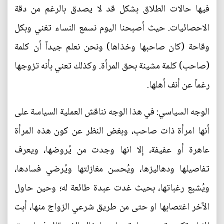
فيها حالات الطلاق بشكل قد لا يصدق بالرغم من دقة
الاحصائيات. حيث أصبحنا اليوم نسمع النساء تغني وبكل
وقاحة (كان صاحبها وخذاها) ونحن نعلم جيداً أن كلمة
(صاحب) كلمة مشينة بحق المرأة. وكذلك تعني بأنه تزوجها
رغماً عن أنف أهلها.
الوجه السياسي: في هذا الوجه نناقش العملية السياسة على
أنها امرأة ذات صاحب، وبغض النظر عن كون هذه المرأة
عاهرة أو عفيفة، إلا انها وجدت من يُروضها، ويعرف
تفاصيلها ودهاليزها، ويُحسن مغازلتها ويُرضي فسادها،
ويُشبع رغباتها، بحيث غدت عبدة طائعة له؛ وحين حاول
الآخر اغتصابها او حتى من طريق شرعي الزواج منها، أبت