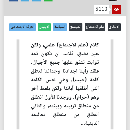
5113
الاخلاق
علم الاجتماع
المجتمع
السياسة
الاجيال
العرف الاجتماعي
كلام (علم الاجتماع) علمي، ولكن
غير دقيق، فلابد ان تكون ثمة
ثوابت تتفق عليها جميع الأجيال،
فلقد رأينا اجدادنا وجداتنا تنطق
كلمة (عيب)، وهي نفس الكلمة
التي أطلقها آبائنا ولكن بلفظ آخر
وهو (حرام)، ووجدنا الأول انطلق
من منطلق تربيته وبيئته، والثاني
انطلق من منطلق تعاليمه
الدينية...