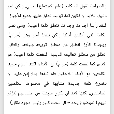
والصراحة نقول انه كلام (علم الاجتماع) علمي، ولكن غير
دقيق، فلابد ان تكون ثمة ثوابت تتفق عليها جميع الأجيال،
فلقد رأينا اجدادنا وجداتنا تنطق كلمة (عيب)، وهي نفس
الكلمة التي أطلقها آبائنا ولكن بلفظ آخر وهو (حرام)،
ووجدنا الأول انطلق من منطلق تربيته وبيئته، والثاني
انطلق من منطلق تعاليمه الدينية، فنفعت كلمة (عيب) مع
الآباء، كما نفعت كلمة (حرام) مع الأبناء؛ لكننا اليوم جربنا
الكلمتين مع الأبناء اللاحقين فلم تنفعا ابدا؛ إذن علينا ان
نخترع كلمة جديدة مشابهة في محتواها للكلمتين
السابقتين، لكنها لابد ان تكون منبثقة من عقلياتهم لتؤثر
فيهم (الموضوع يحتاج الى بحث كبير وليس مجرد مقال).