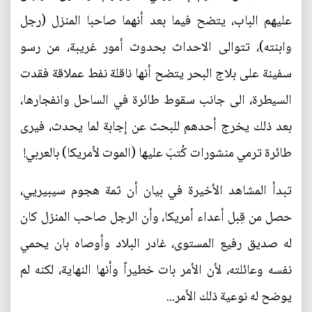
عليهم الباب، يتضح فيما بعد أنهما صاحبا المنزل (رجل
وابنته)، تتوالى الاحداث بحدوث أمور غريبة، من رسو
سفينة على بلاج البحر يتضح أنها ناقلة نفط عملاقة فقدت
السيطرة، الى جانب سقوط طائرة في الساحل وانفجارها،
بعد ذلك يخرج أحدهم للبحث عن إجابة لما يحدث، فيرى
طائرة ترمي منشورات كُتبَ عليها (الموت لأمريكا) بالعربي!
تبدأ المشاهد الأخيرة في بيان أن ثمة هجوم سيبيريي،
حصل من قِبل أعداء أمريكا، وأن الرجل صاحب المنزل كان
له صديق رفيع المستوى، غادر البلاد وأوصاه بان يحمي
نفسه وعائلته، لأن الأمر بات خطيراً وأنها النهاية، لكنه لم
يوضح له نوعية ذلك الأمر...