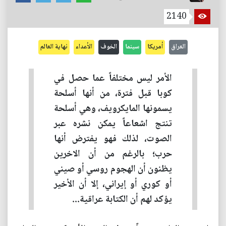
2140
العراق
أمريكا
سينما
الخوف
الأعداء
نهاية العالم
الأمر ليس مختلفاً عما حصل في
كوبا قبل فترة، من أنها أسلحة
يسمونها المايكرويف، وهي أسلحة
تنتج اشعاعاً يمكن نشره عبر
الصوت، لذلك فهو يفترض أنها
حرب؛ بالرغم من أن الاخرين
يظنون أن الهجوم روسي أو صيني
أو كوري أو إيراني، إلا أن الأخير
يؤكد لهم أن الكتابة عراقية...