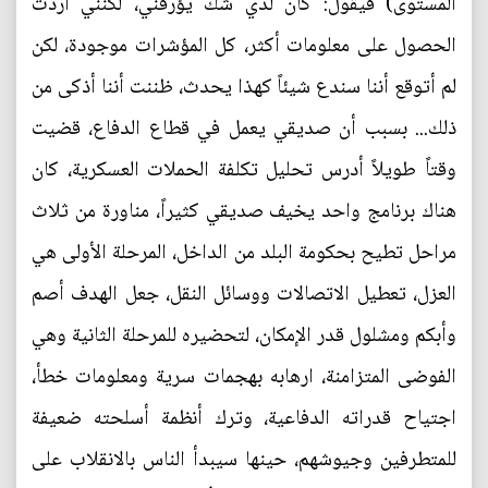
المستوى) فيقول: كان لدي شك يؤرقني، لكنني اردت
الحصول على معلومات أكثر، كل المؤشرات موجودة، لكن
لم أتوقع أننا سندع شيئاً كهذا يحدث، ظننت أننا أذكى من
ذلك... بسبب أن صديقي يعمل في قطاع الدفاع، قضيت
وقتاً طويلاً أدرس تحليل تكلفة الحملات العسكرية، كان
هناك برنامج واحد يخيف صديقي كثيراً، مناورة من ثلاث
مراحل تطيح بحكومة البلد من الداخل، المرحلة الأولى هي
العزل، تعطيل الاتصالات ووسائل النقل، جعل الهدف أصم
وأبكم ومشلول قدر الإمكان، لتحضيره للمرحلة الثانية وهي
الفوضى المتزامنة، ارهابه بهجمات سرية ومعلومات خطأ،
اجتياح قدراته الدفاعية، وترك أنظمة أسلحته ضعيفة
للمتطرفين وجيوشهم، حينها سيبدأ الناس بالانقلاب على