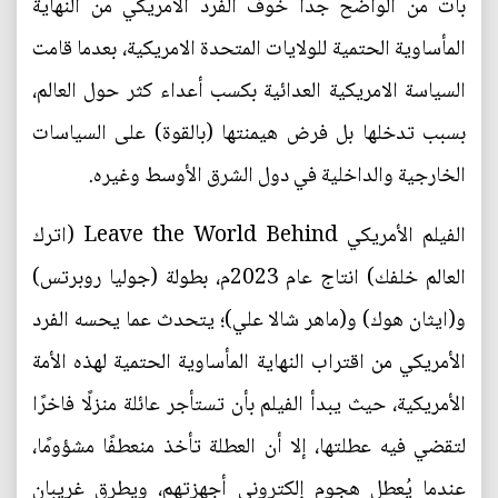
بات من الواضح جداً خوف الفرد الأمريكي من النهاية
المأساوية الحتمية للولايات المتحدة الامريكية، بعدما قامت
السياسة الامريكية العدائية بكسب أعداء كثر حول العالم،
بسبب تدخلها بل فرض هيمنتها (بالقوة) على السياسات
الخارجية والداخلية في دول الشرق الأوسط وغيره.
الفيلم الأمريكي Leave the World Behind (اترك
العالم خلفك) انتاج عام 2023م، بطولة (جوليا روبرتس)
و(ايثان هوك) و(ماهر شالا علي)؛ يتحدث عما يحسه الفرد
الأمريكي من اقتراب النهاية المأساوية الحتمية لهذه الأمة
الأمريكية، حيث يبدأ الفيلم بأن تستأجر عائلة منزلًا فاخرًا
لتقضي فيه عطلتها، إلا أن العطلة تأخذ منعطفًا مشؤومًا،
عندما يُعطل هجوم إلكتروني أجهزتهم، ويطرق غريبان