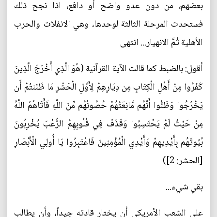
بعضهم، من دون عدو واضح أو دافع، اذا نجح ذلك
فستحدث المرحلة الثالثة لوحدها، وهي الانفلات والحرب
الأهلية ثُمَّ الانهيار... انتهى
أقول: بالضبط كما قالت الآية القرآنية (هُوَ الَّذِي أَخْرَجَ الَّذِينَ
كَفَرُوا مِنْ أَهْلِ الْكِتَابِ مِن دِيَارِهِمْ لِأَوَّلِ الْحَشْرِ مَا ظَنَنتُمْ أَن
يَخْرُجُوا وَظَنُّوا أَنَّهُم مَّانِعَتُهُمْ حُصُونُهُم مِّنَ اللَّهِ فَأَتَاهُمُ اللَّهُ
مِنْ حَيْثُ لَمْ يَحْتَسِبُوا وَقَذَفَ فِي قُلُوبِهِمُ الرُّعْبَ يُخْرِبُونَ
بُيُوتَهُم بِأَيْدِيهِمْ وَأَيْدِي الْمُؤْمِنِينَ فَاعْتَبِرُوا يَا أُولِي الْأَبْصَارِ
[الحشر: 2])
بقي شيء...
على الشعب الأمريكي أن يختار قادته جيداً، وأن يطالب