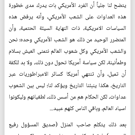
يتضح لنا جلياً أن الفرد الأمريكي بات يدرك مدى خطورة
هذه العداوات على الشعب الأمريكي، وأنه يرفض هذه
السياسات الامريكية، ذات النهاية السيئة الحتمية، وأن
المتضرر الوحيد من ذلك هو الشعب الأمريكي وحده؛ نحن
والشعب الأمريكي وكل شعوب العالم نتمنى العيش بسلام
وطمأنينة، لكن سياسة أمريكا تحول دون ذلك، ولا بد للكفة
أن تميل، وأن تنتهي أمريكا كسائر الامبراطوريات عبر
التاريخ، هكذا ينبئنا التاريخ ويؤكد لنا؛ ليس بين الشعوب
عداوات، لكن الحكام هم من أسس ذلك، لطغيانهم وليكونوا
اسياد العالم، وباقي الناس كلهم عبيد...
بعد ذلك يتكلم صاحب المنزل (صديق المسؤول رفيع