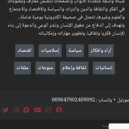
شبكة واسعة متعددة الأبواب والصفحات تتضمن معارف ومعلومات
في الفكر والثقافة والدين والتراث والسياسة والاقتصاد والاجتماع
والعلوم وغيرها، تتمثل في صحيفة الكترونية يومية شاملة..
وتهدف إلى الدفاع عن حقوق الإنسان ونشر الوعي والدعوة إلى بناء
الإنسان فكريا وثقافيا، وتطوير مهاراته وإمكانياته
آراء وافكار
سياسة
إسلاميات
اقتصاد
إنسانيات
ثقافة وإعلام
منوعات
ملفات
موبايل + واتساب : 009647902409092
السياسة والخصوصة