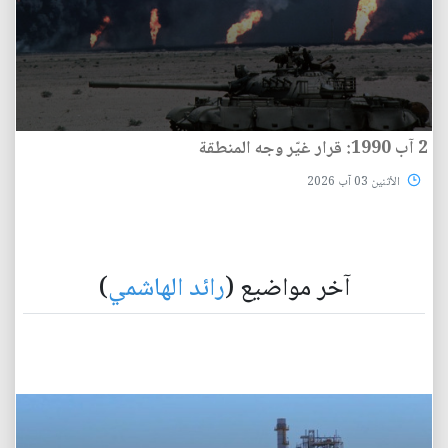
2 آب 1990: قرار غيّر وجه المنطقة
الأثنين 03 آب 2026
آخر مواضيع (
رائد الهاشمي
)