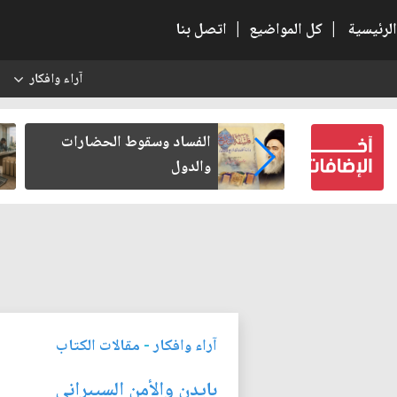
الرئيسية
|
كل المواضيع
|
اتصل بنا
آراء وافكار
س
بعين كتب لنفسه
الفساد وسقوط الحضارات
والدول
آراء وافكار
-
مقالات الكتاب
بايدن والأمن السيبراني