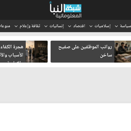
ياسة
إسلاميات
اقتصاد
إنسانيات
ثقافة وإعلام
منوعا
رواتب الموظفين على صفيح
هجرة الكفاءا
ساخن
الأسباب والآث
والإدارية