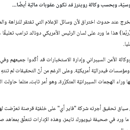
لروسيّة، وبحسب وكالة رويترز قد تكون عقوبات ماليّة أيضًا...
خرج عند حدوث اختراق لأن وسائل الإعلام التي تفتقر للنزاهة والمهنيّة
(ربّما) هذا ما ورد على لسان الرئيس الأمريكي دونالد ترامب تعليقًا
يا.
ان مكتب التحقيق الفيدرالي FBI ووكالة الأمن السيبراني وإدارة الاستخبارات قد أكّد
مؤسسات فيدراليّة أمريكيّة. وعلى الرغم من أنّ التحقيقات لم تنتهِ إل
ها وراء الهجمات السيبرانيّة المتكرّرة، وهو أمر ثابت، مثلما حاولت ا
ما ورد في صحيفة نيويورك تايمز، وهذه الإدارات تتعلّق بمعاهد صح