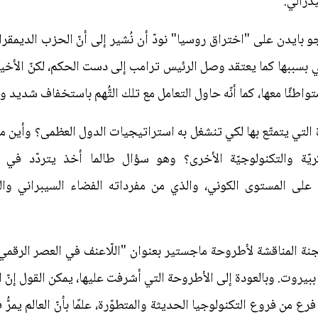
درالي.
 بايدن على "اختراق روسيا" نودّ أن نُشير إلى أنّ الحزب الديمقر
لال انتخابات العام 2016 والتي بسببها كما يعتقد وصل الرئيس ترامب إلى دست الحكم، 
اطئًا معها، كما أنّه حاول التعامل مع تلك التُّهم باستخفاف شديد وح
ّة التي يتمتّع بها لكي تنشغل به استراتيجيات الدول العظمى؟ وأين م
ريّة والتكنولوجيّة الأخرى؟ وهو سؤال طالما أخذ يتردّد في 
ة على المستوى الكوني، والذي من مفرداته الفضاء السيبراني والر
المناقشة لأطروحة ماجستير بعنوان "اللّاعنف في العصر الرقمي" تقد
ببيروت. وبالعودة إلى الأطروحة التي أشرفت عليها، يمكن القول إنّ 
 من فروع التكنولوجيا الحديثة والمتطوّرة، علمًا بأنّ العالم يمرُّ 