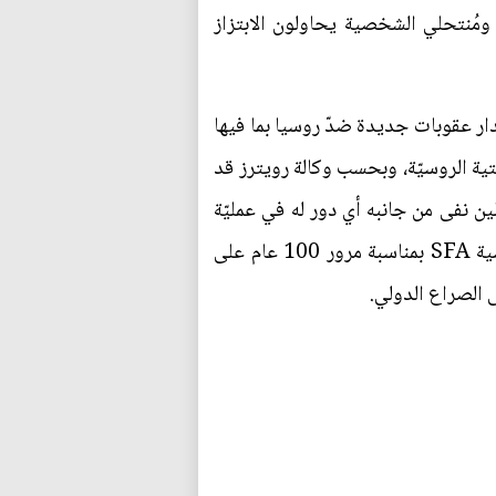
مُنتحلي الشخصية يحاولون الابتزاز
ار عقوبات جديدة ضدّ روسيا بما فيها
تية الروسيّة، وبحسب وكالة رويترز قد
لين نفى من جانبه أي دور له في عمليّة
القرصنة المذكورة على الرغم من إشادة الرئيس فلاديمير بوتين بدور وكالة الاستخبارات الخارجية الروسية SFA بمناسبة مرور 100 عام على
ى الصراع الدولي.