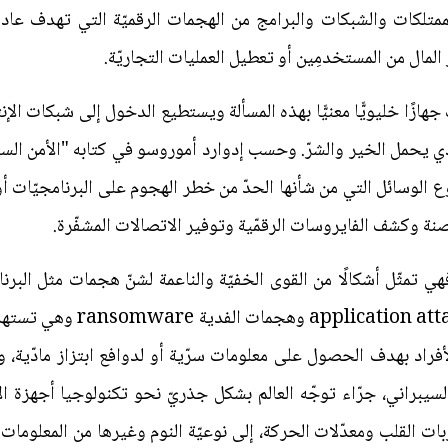
ممتلكات والشبكات والبرامج من الهجمات الرقميّة التي تهدف عادة
ز المال من المستخدمِين أو تعطيل العمليات التجاريّة.
زًا خليويًّا معنيًّا بهذه المسألة ويستطيع الدخول إلى شبكات الإن
ع الوسائل التي من شأنها الحدّ من خطر الهجوم على البرنامجيّات 
نة وكشف الفايروسات الرقمّية وتوفير الاتصالات المشفّرة.
phishing وهجمات التطبيقات s
أفراد بهدف الحصول على معلومات سرّية أو لدوافع ابتزاز مادّية، 
لسيبراني، جرّاء توجّه العالم بشكل جذريّ نحو تكنولوجيا أجهزة ال
ات القلب ومعدّلات الحركة، إلى نوعيّة النوم وغيرها من المعلوم