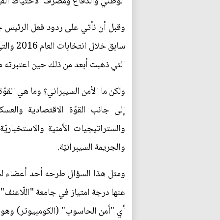
الوطني والدفاع ومصرف الاحتياط الفي
وقبل أن نأتي على ردود فعل الرئيس جو
سابق خ
التي ذهبت أبعد من ذلك حين اعتبرته متو
ولكن ما الأمن السيبراني؟ وما هي القو
إلى جانب القوّة الاقتصادية والعسك
والستراتيجيات الأمنية والاستخباريّ
والجريمة السيبرانيّة.
ومثل هذا السؤال طرحه أحد أعضاء لجنة 
عنها درجة امتياز في جامعة "اللّاعنف" 
أي "أمن الحاسوب" (الكومبيوتر) وهو فرع