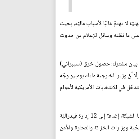
 لا تهتمّ غالبًا لأسباب ماليّة، بحيث
 على ما نقلته وسائل الإعلام من حدوث
وا جميعهم وفي بيان مشترك: حصول خرق (سيبراني)
ّا أنّ وزير الخارجية مايك بومبيو وجّه
لتدخّل في الانتخابات الأمريكية لأعوام
وكان الاختراق قد اكتُشف بالصدفة في سياق تحقيق أجرته شركة "فاير أي" على خلفيّة قرصنة تعرّضت لها الشبكة، إضافة إلى 12 إدارة فيدراليّة
ّية ووزارات الخزانة والتجارة والأمن