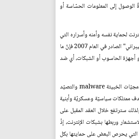
ً الوصول إلى المعلومات الحسّاسة أو
ترنت لحماية نفسه وأمنه وأسراره التي
يمكن أن تنتشر على فضاء الإنترنت الذي يحمل الخير والشرّ. وحسب إدوارد أموروسو في كتابه "الأمن السيبراني" الصادر في العام 2007 فإنّ ما
أو أجهزة الحاسوب أو الشبكات، أي ضد
أمّا الاختراقات والهجمات السيبرانيّة فهي تمثّل أشكالًا من القوى الخفيّة والناعمة لشنّ هجمات مثل البرنامجيّات الخبيثة malware والتصيّد
application attack وهجمات الفدية ransomware وهي تستهدف ممتلكات سياسيّة وعسكريّة وأبنية
ولذلك سترتفع خلال العقد المقبل على
استشعار وربطها بشبكات الإنترنت، إذْ
ات التي يحرص البعض على حمايتها بكل