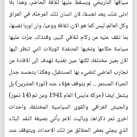
سياقها التاريخي ويسقط عليها ثقافة الحاضر، وهذا بلا
ادنى شك، يعد تعسفا، لان انسان تلك المرحلة، في العراق
وكل العالم، ليس كما هو الان، ثقافة ووعيا، وان اوربا نفسها،
بما تقف عليه من ركام ثقافي كبير، وقتذاك، جرّت عليها
سياسة حكامها ونخبها المتنفذة الويلات التي تنظر اليها
الان بعين مختلفة، لكنها عين نقدية تهدف الى الافادة من
تجارب الماضي لتضيء بها المستقبل، وهكذا يتجسد جدل
الحياة المستمر ... لم يتوقف هؤلاء عند (ثورة العشرين) بل
يشمل ايضا (حركة مايس) العام 1941 ومن ثم (14 تموز)
والجيش العراقي والقوى السياسية المختلفة، واحداث
اخرى تمر ذكراها، وياليت الامر يأتي بصيغة النقد البنّاء
الذي يجلي بعض الحقائق عن تلك الاحداث ويتوقف عند