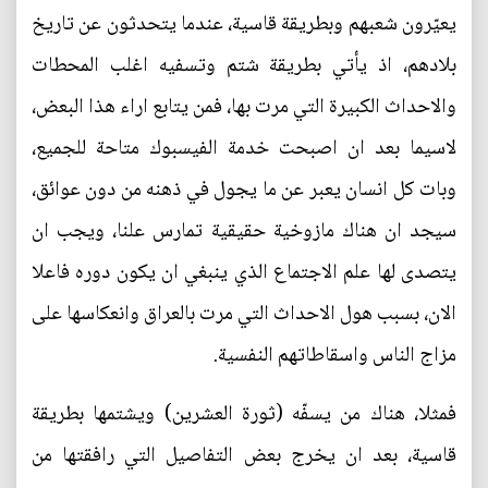
يعيّرون شعبهم وبطريقة قاسية، عندما يتحدثون عن تاريخ
بلادهم، اذ يأتي بطريقة شتم وتسفيه اغلب المحطات
والاحداث الكبيرة التي مرت بها، فمن يتابع اراء هذا البعض،
لاسيما بعد ان اصبحت خدمة الفيسبوك متاحة للجميع،
وبات كل انسان يعبر عن ما يجول في ذهنه من دون عوائق،
سيجد ان هناك مازوخية حقيقية تمارس علنا، ويجب ان
يتصدى لها علم الاجتماع الذي ينبغي ان يكون دوره فاعلا
الان، بسبب هول الاحداث التي مرت بالعراق وانعكاسها على
مزاج الناس واسقاطاتهم النفسية.
فمثلا، هناك من يسفّه (ثورة العشرين) ويشتمها بطريقة
قاسية، بعد ان يخرج بعض التفاصيل التي رافقتها من