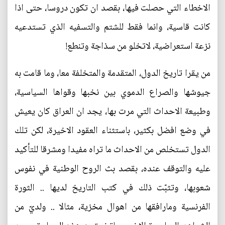
الاخطاء التي حصلت فيها، بقصد ان تكون دروسا، حتى اذا
كانت قاسية، وانما فقط للشتم والتسفيه الذي تستدعيه
نزعة استعراضية، لاتخلو من سذاجة وتنطع!
من يقرا تاريخ الدول، المتقدمة والمتخلفة معا، وما قامت به
جيوشها والصراع الدموي بين نخبها وقواها السياسية،
وطبيعة الاحداث التي مرت بها، يجد ان العراق كان يعيش
في وضع افضل بكثير، باستثناء العقود الاخيرة، لكن تلك
الدول تستخلص من الاحداث ما تراه مفيدا ومشرقا للتأكيد
عليه والتوقف عنده، بقصد بث الروح الوطنية في نفوس
شعوبها، وتثبّت ذلك في كتب التاريخ لديها .. الثورة
الفرنسية ومارافقها من اهوال مخزية، مثالا .. ولديّ من