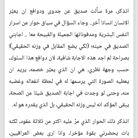
اتذكر، مرة سألت صديق عن جدوى ودوافع ان يعيّر
الانسان انسانا آخر.. وجاء السؤال في سياق حوار عن اسرار
النفس البشرية ومدفوناتها الجميلة والقبيحة معا .. اجابني
الصديق في حينه؛ (لكي يضع المقابل في وزنه الحقيقي)!
بصراحة لم اجد هذه الاجابة شافية، لان دوافع هذا السلوك،
حسب وجهة نظري، هي ان الذي يعيّر خصمه، يريد ان
يعطيه الصورة التي يرسمها له في لحظة انفعاله وغضبه
منه، وحتى لو وجدت في اجابة الصديق شيئا من الصحة،
يبقى المؤكد انه ليس وزنه الحقيقي، بل الذي يقدره هو له.
اتذكر ذلك الحوار الذي مرّ عليه اكثر من ثلاثة عقود، لكنه
بات يحضرني بقوة مؤخرا، وانا ارى بعض العراقيين،