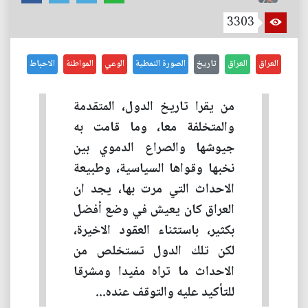
3303
العراق
العراق
تاريخ
الصورة النمطية
الوعي
المواطنة
الاحباط
من يقرا تاريخ الدول، المتقدمة
والمتخلفة معا، وما قامت به
جيوشها والصراع الدموي بين
نخبها وقواها السياسية، وطبيعة
الاحداث التي مرت بها، يجد ان
العراق كان يعيش في وضع أفضل
بكثير، باستثناء العقود الاخيرة،
لكن تلك الدول تستخلص من
الاحداث ما تراه مفيدا ومشرقا
للتأكيد عليه والتوقف عنده...