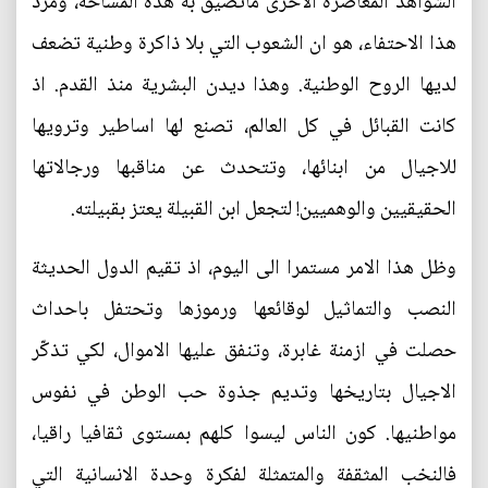
الشواهد المعاصرة الاخرى ماتضيق به هذه المساحة، ومرد
هذا الاحتفاء، هو ان الشعوب التي بلا ذاكرة وطنية تضعف
لديها الروح الوطنية. وهذا ديدن البشرية منذ القدم. اذ
كانت القبائل في كل العالم، تصنع لها اساطير وترويها
للاجيال من ابنائها، وتتحدث عن مناقبها ورجالاتها
الحقيقيين والوهميين! لتجعل ابن القبيلة يعتز بقبيلته.
وظل هذا الامر مستمرا الى اليوم، اذ تقيم الدول الحديثة
النصب والتماثيل لوقائعها ورموزها وتحتفل باحداث
حصلت في ازمنة غابرة، وتنفق عليها الاموال، لكي تذكّر
الاجيال بتاريخها وتديم جذوة حب الوطن في نفوس
مواطنيها. كون الناس ليسوا كلهم بمستوى ثقافيا راقيا،
فالنخب المثقفة والمتمثلة لفكرة وحدة الانسانية التي