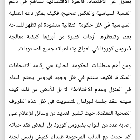
بمعزل عن الاقتصاد، فالقوة الاقتصادية تساهم في دعم
العلمية السياسية والعكس صحيح، فكيف يمكن دعم العملية
السياسية في ظل حكومة انتقالية منشودة لم تظهر للساحة
بعد، وتنتظرها أزمات كثيرة من أبرزها كيفية معالجة
فيروس كورونا في العراق وتداعياته جميع المستويات.
ومن أهم متطلبات الحكومة الحالية هي إقامة الانتخابات
المبكرة، فكيف ستتم في ظل وجود فيروس يحتم البقاء
في المنزل وعدم الاختلاط؟، لا بل الأدهى من ذلك كيف
سيتم عقد جلسة للبرلمان للتصويت في ظل هذه الظروف
الصحية المعقدة، حيث تشير العديد من وسائل الإعلام على
إصابة عدد من النواب بفيروس كورونا بل البعض فقد حياته
كما حدث مع النائب المرحومة غيداء كمبش رئيس لجنة