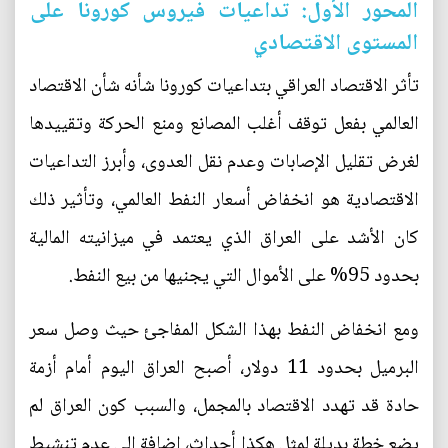
المحور الأول: تداعيات فيروس كورونا على
المستوى الاقتصادي
تأثر الاقتصاد العراقي بتداعيات كورونا شأنه شأن الاقتصاد
العالمي بفعل توقف أغلب المصانع ومنع الحركة وتقييدها
لغرض تقليل الإصابات وعدم نقل العدوى، وأبرز التداعيات
الاقتصادية هو انخفاض أسعار النفط العالمي، وتأثير ذلك
كان الأشد على العراق الذي يعتمد في ميزانيته المالية
بحدود 95% على الأموال التي يجنيها من بيع النفط.
ومع انخفاض النفط بهذا الشكل المفاجئ حيث وصل سعر
البرميل بحدود 11 دولار، أصبح العراق اليوم أمام أزمة
حادة قد تهدد الاقتصاد بالمجمل، والسبب كون العراق لم
يضع خطة بديلة لمثل هكذا أحداث، إضافة إلى عدم تنشيط