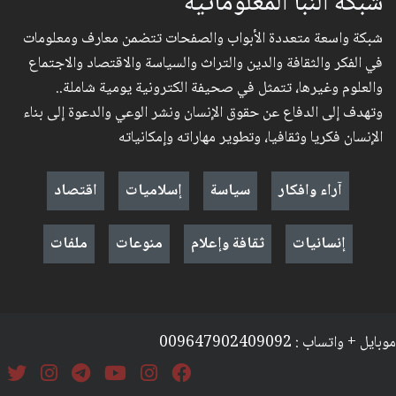
شبكة النبأ المعلوماتية
شبكة واسعة متعددة الأبواب والصفحات تتضمن معارف ومعلومات
في الفكر والثقافة والدين والتراث والسياسة والاقتصاد والاجتماع
والعلوم وغيرها، تتمثل في صحيفة الكترونية يومية شاملة..
وتهدف إلى الدفاع عن حقوق الإنسان ونشر الوعي والدعوة إلى بناء
الإنسان فكريا وثقافيا، وتطوير مهاراته وإمكانياته
آراء وافكار
سياسة
إسلاميات
اقتصاد
إنسانيات
ثقافة وإعلام
منوعات
ملفات
موبايل + واتساب : 009647902409092