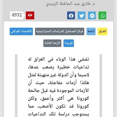
د. طارق عبد الحافظ الزبيدي
4932
العراق
النفط
مركز المستقبل للدراسات الستراتيجية
الاقتصاد العراقي
كورونا
الازمة المالية
تفشي هذا الوباء في العراق له
تداعيات خطيرة يصعب عدها،
لاسيما وأن الدولة غير متهيئة لمثل
هكذا أزمات مفاجئة، حيث أن
الأزمات الموجودة فيه قبل جائحة
كورونا هي أكثر وأعمق، ولكن
كورونا قد تكون الأصعب، مما
يستوجب دراسة تلك التداعيات