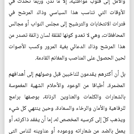
والأمل إلى قلوب مواطنيه، إلا ما ندر، وربما تحدث في
الأوقات التي تناسب هذا السياسي وذاك المرشح في
فترات الانتخابات والترشيح إلى مجلس النواب أو مجالس
المحافظات، وهي لا تعدو كونها لقلقة لسان زائفة تصدر من
هذا المرشح وذاك الدعائي بغية المرور وكسب الأصوات
لحين الحصول على المناصب والمغانم القادمة.
بل أن أكثرهم يقدمون للناخبين قبل وصولهم إلى أهدافهم
المضمرة، أطباقا من الوعود والأحلام الشهية المغموسة
بالشعارات والكلمات والعناوين الرنانة، بوصفها برامج
للرفاهية والأمان والرخاء والسعادة، وحين ينتهي كل شيء
ويذهب كلّ إلى كرسيه المخصص له، إما أن يفقد ذاكرته، أو
يعمل بالضد من شعاراته ووعوده أو عناوينه للناس التي