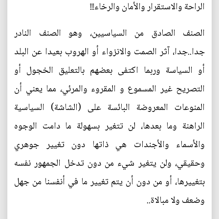
الراحة والاستقرار والأمان والرخاء!!!
الصنف الصادق من السياسيين، وهو الصنف النادر
جدا..جدا، آثر الصمت والانزواء أو الهروب بعيدا عن البلد
أو السياسة وربما اكتفى بعضهم بالتعليق الخجول أو
التصريح غير المسموع و المقروء والمرئي، مما يعني أن
المنوعات المعروضة البائسة على (الشاشة) السياسية
الراهنة وما بعدها، لن تتغير بسهولة ما دامت الوجوه
والأسماء والأجندات هي ذاتها دون تغيير جوهري
وحقيقي، ولن يتغير شيء من دون تدخل الجمهور نفسه
بتغييرها، أو من دون أن يتم تغيير ما في أنفسنا من جهل
وضعف ولا مبالاة..