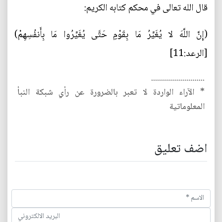
قال الله تعالى في محكم كتابه الكريم:
(إِنَّ اللَّهَ لا يُغَيِّرُ مَا بِقَوْمٍ حَتَّى يُغَيِّرُوا مَا بِأَنفُسِهِمْ)
[الرعد:11]
...........................
* الآراء الواردة لا تعبر بالضرورة عن رأي شبكة النبأ
المعلوماتية
اضف تعليق