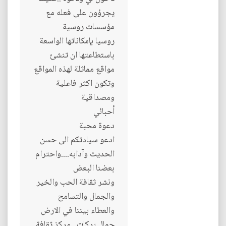
يجرؤون على فعله مع
مؤسسات روسية
روسيا بإمكاناتها الواسعة
باستطاعتها ان تنشئ
مواقع مماثلة لهذه المواقع
وتكون اكثر فاعلية
ومصداقية
أحبائي
دعوة محبة
ادعو سيادتكم الى حسن
الحديث وآدابه....واحترام
بعضنا البعض
ونشر ثقافة الحب والخير
والجمال والتسامح
والعطاء بيننا في الارض
جمال بركات...مركز ثقافة