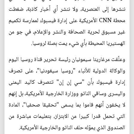
ننشرها إلى العنصرية، ولا ننشر أي أخبار كاذبة، ضغطت
محطة CNN الأمريكية على إدارة فيسبوك لممارسة تكميم
غير مسبوق لحرية الصحافة والنشر والإعلام، في جو من
الهستيريا المحيطة بأي شيء يمت بصلة لروسيا.
وعلّقت مرغاريتا سيمونيان رئيسة تحرير قناة روسيا اليوم
والوكالة الدولية للأنباء "روسيا سيغودنيا"، على تصرف
إدارة فيسبوك بأن "سي إن إن" تتصرف كاليد اليمنى
واليسرى وساقي الناتو ووزارة الخارجية الأمريكية، بل إنهم
لا يخفون أنهم قاموا بما يسمى "تحقيقا صحفيا"، المادة
التي تحمل قدرا كبيرا من الابتزاز، بتعليمات مباشرة من
الصندوق الذي يموّله حلف الناتو والخارجية الأمريكية.