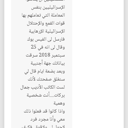
الإسرائيليين بنفس
المعاملة التي تعاملهم بها
قوات القمع والإحتلال
الإسرائيلية الإرهابية
فارسل لى الفيس بوك
وقال لى انه في 25
سبتمبر 2018 سرقت
بياناتك جهة أجنبية
وبعد بضعة ايام قال لي
سنغلق صفحتك لأنك
لست الكاتب الأديب جمال
بركات....أنت شخصية
وهمية
واذا كانوا قد فعلوا ذلك
معي وأنا مجرد فرد
لاحول لي ولاقوة ..فكيف