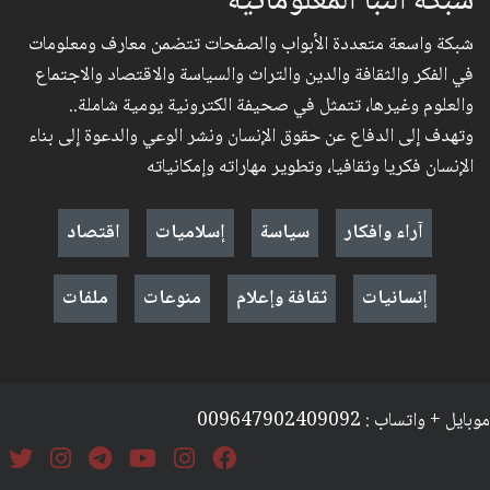
شبكة النبأ المعلوماتية
شبكة واسعة متعددة الأبواب والصفحات تتضمن معارف ومعلومات
في الفكر والثقافة والدين والتراث والسياسة والاقتصاد والاجتماع
والعلوم وغيرها، تتمثل في صحيفة الكترونية يومية شاملة..
وتهدف إلى الدفاع عن حقوق الإنسان ونشر الوعي والدعوة إلى بناء
الإنسان فكريا وثقافيا، وتطوير مهاراته وإمكانياته
آراء وافكار
سياسة
إسلاميات
اقتصاد
إنسانيات
ثقافة وإعلام
منوعات
ملفات
موبايل + واتساب : 009647902409092