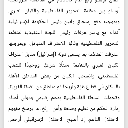
اتفاق أوسلو وقع عام 1993م في العاصمة النرويجية
أوسلو بين منظمة التحرير الفلسطينية والكيان العبري،
وبموجبه وقع إسحاق رابين رئيس الحكومة الإسرائيلية
آنذاك مع ياسر عرفات رئيس اللجنة التنفيذية لمنظمة
التحرير الفلسطينية وثائق الاعتراف المتبادل، وبموجبها
اعترفت المنظمة بما يسمى دولة (إسرائيل) مقابل اعتراف
الكيان العبري بالمنظمة ممثلًا شرعيًّا ووحيدًا للشعب
الفلسطيني، وانسحب الكيان من بعض المناطق الآهلة
بالسكان في قطاع غزة وأريحا ثم مناطق من الضفة الغربية،
وتحملت السلطة الفلسطينية بدعم إقليمي ودولي أعباء
إدارة الحكم من تعليم وصحة وأمن... إلخ، ما يرسخ مفهوم
الاحتلال الناعم، إذ أصبح الاحتلال الإسرائيلي أرخص