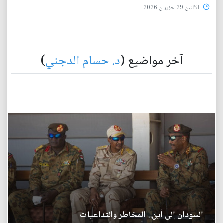
الأثنين 29 حزيران 2026
آخر مواضيع (
د. حسام الدجني
)
السودان إلى أين.. المخاطر والتداعيات