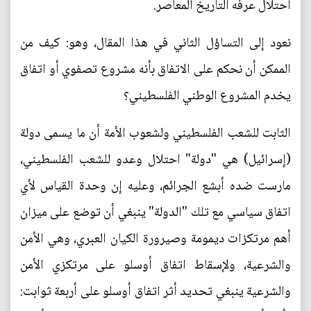
احتلال عرفه التاريخ المعاصر.
نعود إلى التساؤل الثاني في هذا المقال، وهو: كيف من
الممكن أن نحكم على الاتفاق بأنه مشروع تصفوي أو اتفاق
يخدم المشروع الوطني الفلسطيني؟
الثابت للشعب الفلسطيني ولشعوب الأمة أن ما يسمى دولة
(إسرائيل) هي "دولة" احتلال وعدو للشعب الفلسطيني،
مارست ضده أبشع الجرائم، وعليه إن وحدة القياس لأي
اتفاق سياسي مع تلك "الدولة" ينبغي أن توضع على ميزان
أهم مرتكزات ديمومة وصيرورة الكيان العبري، وهي الأمن
والشرعية، ولإسقاط اتفاق أوسلو على مرتكزي الأمن
والشرعية ينبغي تحديد أثر اتفاق أوسلو على أربعة ثوابت: