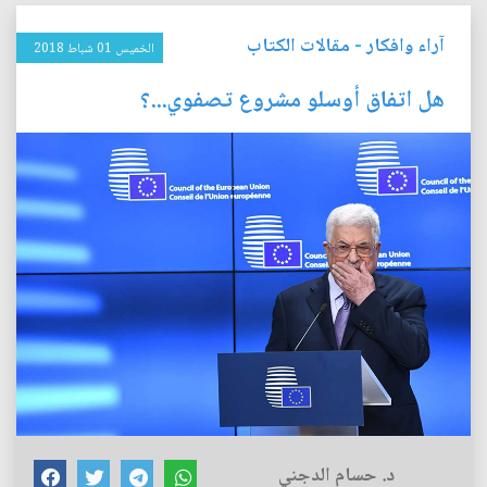
آراء وافكار
-
مقالات الكتاب
الخميس 01 شباط 2018
هل اتفاق أوسلو مشروع تصفوي...؟
د. حسام الدجني