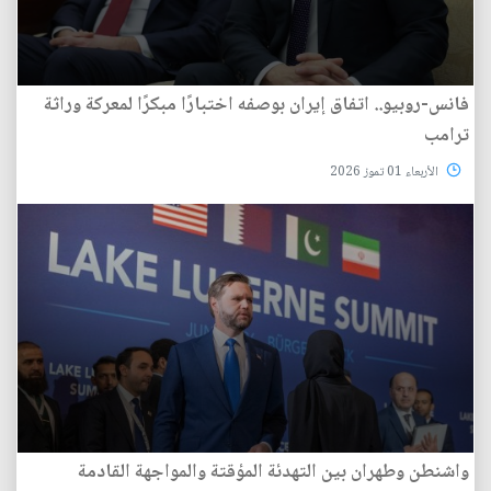
فانس-روبيو.. اتفاق إيران بوصفه اختبارًا مبكرًا لمعركة وراثة
ترامب
الأربعاء 01 تموز 2026
واشنطن وطهران بين التهدئة المؤقتة والمواجهة القادمة