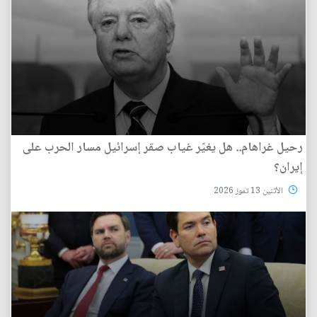
رحيل غراهام.. هل يغيّر غياب صقر إسرائيل مسار الحرب على
إيران؟
الأثنين 13 تموز 2026