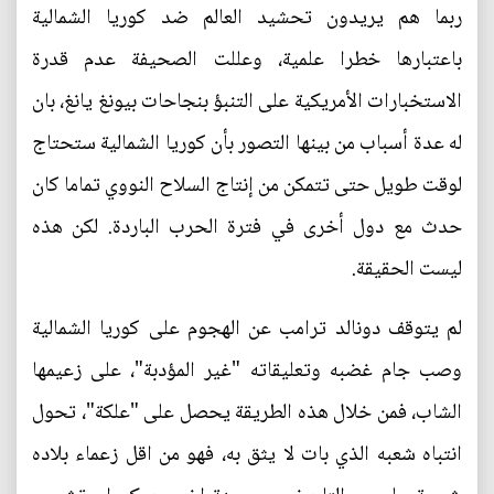
ربما هم يريدون تحشيد العالم ضد كوريا الشمالية
باعتبارها خطرا علمية، وعللت الصحيفة عدم قدرة
الاستخبارات الأمريكية على التنبؤ بنجاحات بيونغ يانغ، بان
له عدة أسباب من بينها التصور بأن كوريا الشمالية ستحتاج
لوقت طويل حتى تتمكن من إنتاج السلاح النووي تماما كان
حدث مع دول أخرى في فترة الحرب الباردة. لكن هذه
ليست الحقيقة.
لم يتوقف دونالد ترامب عن الهجوم على كوريا الشمالية
وصب جام غضبه وتعليقاته "غير المؤدبة"، على زعيمها
الشاب، فمن خلال هذه الطريقة يحصل على "علكة"، تحول
انتباه شعبه الذي بات لا يثق به، فهو من اقل زعماء بلاده