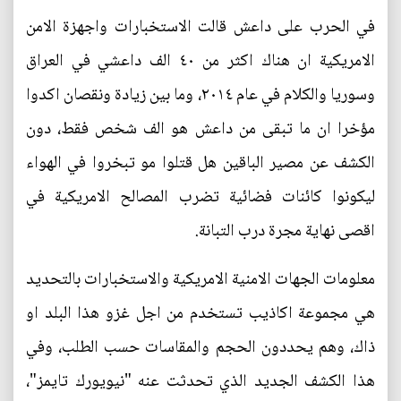
في الحرب على داعش قالت الاستخبارات واجهزة الامن
الامريكية ان هناك اكثر من ٤٠ الف داعشي في العراق
وسوريا والكلام في عام ٢٠١٤، وما بين زيادة ونقصان اكدوا
مؤخرا ان ما تبقى من داعش هو الف شخص فقط، دون
الكشف عن مصير الباقين هل قتلوا مو تبخروا في الهواء
ليكونوا كائنات فضائية تضرب المصالح الامريكية في
اقصى نهاية مجرة درب التبانة.
معلومات الجهات الامنية الامريكية والاستخبارات بالتحديد
هي مجموعة اكاذيب تستخدم من اجل غزو هذا البلد او
ذاك، وهم يحددون الحجم والمقاسات حسب الطلب، وفي
هذا الكشف الجديد الذي تحدثت عنه "نيويورك تايمز"،