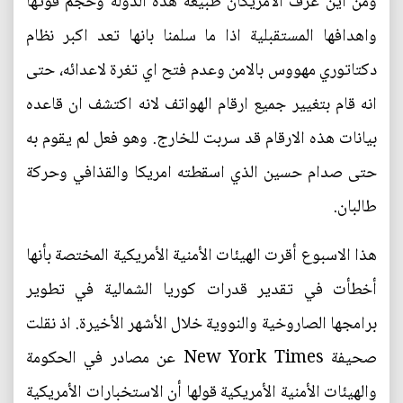
ومن اين عرف الامريكان طبيعة هذه الدولة وحجم قوتها
واهدافها المستقبلية اذا ما سلمنا بانها تعد اكبر نظام
دكتاتوري مهووس بالامن وعدم فتح اي تغرة لاعدائه، حتى
انه قام بتغيير جميع ارقام الهواتف لانه اكتشف ان قاعده
بيانات هذه الارقام قد سربت للخارج. وهو فعل لم يقوم به
حتى صدام حسين الذي اسقطته امريكا والقذافي وحركة
طالبان.
هذا الاسبوع أقرت الهيئات الأمنية الأمريكية المختصة بأنها
أخطأت في تقدير قدرات كوريا الشمالية في تطوير
برامجها الصاروخية والنووية خلال الأشهر الأخيرة. اذ نقلت
صحيفة New York Times عن مصادر في الحكومة
والهيئات الأمنية الأمريكية قولها أن الاستخبارات الأمريكية