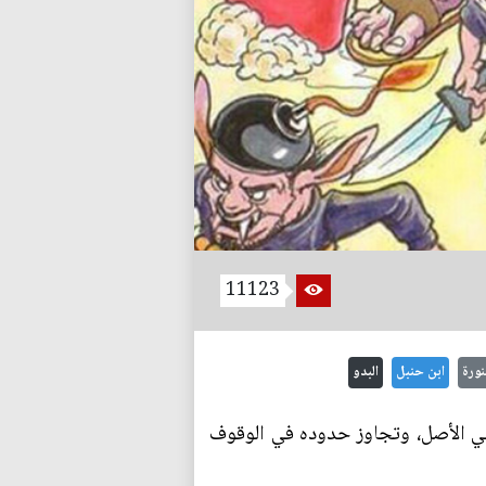
11123
نورة
ابن حنبل
البدو
لي الأصل، وتجاوز حدوده في الوقوف