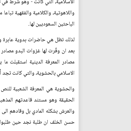
الاسلامية، التي كانت - وهو شرط في تك
واللاهوتية، والكلامية والفقهية تباعا 
الباحثين السعوديين لها.
لذلك تظل هي حاضرات بدوية عابرة وغي
بعد ان وفّرت لها غزوات البدو مصادر 
مصادر المعرفة الدينية استقبلت ما ين
الاسلامي بالحشوية، والتي كانت تجد أق
والحشوية هي المعرفة الشعبية للنص ا
الحقيقة وهو مستند قاعدتهم المذهبي
والعرش بشكله المادي بل وقادهم الى ت
حسن الخلف ان طلبة نجد حين طلبوا ا