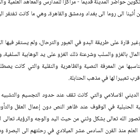
وين حواضر المدينة قديما - مراكزا للمدارس والمعاهد العلمية والمعر
من أثينا الى روما الى بغداد ودمشق والقاهرة، وهي ما كانت تفتقر ال
ر قارة على طريقة البدو في العبور والترحال، ولم يستقر فيها ال
المال بالغزو والسلب وشرعنة ذلك الغزو على يد الوهابية السلفية،
اسبها من المعرفة النصية والظاهرية والنقلية والتي كانت يصطلح
رب تعبيرا لها في مذهب الحنابلة.
لديني الاسلامي والتي كانت تقف عند حدود التجسيم والتشبيه وا
ة الحنبلية في الوقوف عند ظاهر النص دون إعمال العقل والتأو
صور الله تعالى بشكل وثني من حيث اليد والوجه والرؤية، تعالى الل
لعلم منذ القرن السادس عشر الميلادي في رحلتهم الى البصرة ود