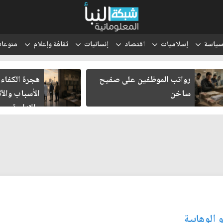
ياسة
إسلاميات
اقتصاد
إنسانيات
ثقافة وإعلام
منوعا
رواتب الموظفين على صفيح
هجرة الكفاءا
ساخن
الأسباب والآث
والإدارية
 الوهابية