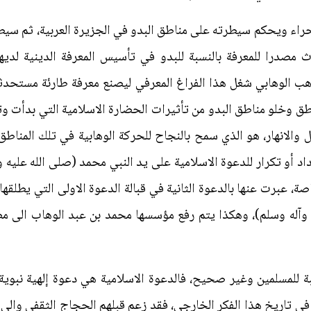
راء ويحكم سيطرته على مناطق البدو في الجزيرة العربية، ثم سيطر
ث مصدرا للمعرفة بالنسبة للبدو في تأسيس المعرفة الدينية لدي
ذهب الوهابي شغل هذا الفراغ المعرفي ليصنع معرفة طارئة مستحدثة 
اطق وخلو مناطق البدو من تأثيرات الحضارة الاسلامية التي بدأت 
لانهار، هو الذي سمح بالنجاح للحركة الوهابية في تلك المناطق 
داد أو تكرار للدعوة الاسلامية على يد النبي محمد (صلى الله عليه 
ة، عبرت عنها بالدعوة الثانية في قبالة الدعوة الاولى التي يطلقها 
وآله وسلم)، وهكذا يتم رفع مؤسسها محمد بن عبد الوهاب الى مص
ة للمسلمين وغير صحيح، فالدعوة الاسلامية هي دعوة إلهية نبوية 
 في تاريخ هذا الفكر الخارجي، فقد زعم قبلهم الحجاج الثقفي والي 