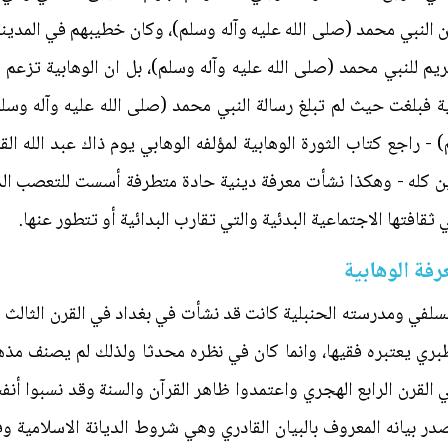
من النبي محمد (صلى الله عليه وآله وسلم)، وكان خطيبهم في المدين
كريم للنبي محمد (صلى الله عليه وآله وسلم)، بل ان الوهابية تزعم
 فبلغت حيث لم تبلغ رسالة النبي محمد (صلى الله عليه وآله 
 - راجع كتاب الثورة الوهابية لمؤلفه الوهابي يوم ذاك عبد الله ال
لدين كله - وهكذا نشأت معرفة دينية حادة متطرفة أسست للتعصب الد
ثقافتها الاجتماعية البدئية والتي تقارب البدائية أو تتطور عنها.
رفة الوهابية
لسلفي ومدرسته الحنبلية كانت قد نشأت في بغداد في القرن الثالث ا
لطبري يعتبره فقيها، وانما كان في نظره محدثا ولذلك لم يصنف مذ
ي القرن الرابع الهجري واعتمدوا ظاهر القرآن والسنة وقد نسبوا أن
 القادر العباسي تـ 422هـ واصدر بيانه المعروف بالبيان القادري وهي شروط الديانة ا