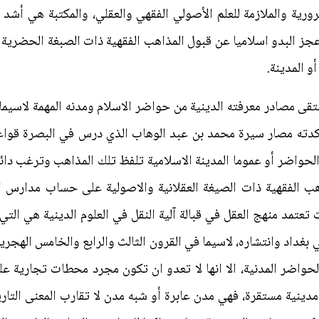
رورية والملازمة للعلم الأصولي الفقهي والعقلي، والمكتبة هي أشد ا
ز البدو اسلاميا عن قبول المذاهب الفقهية ذات الصبغة الحضرية والا
و المدينة.
ى مصادر معرفته الدينية من حواضر الاسلام ومدنه المهمة لاسيما 
كدته مصار سيرة محمد بن عبد الوهاب الذي درس في البصرة قوا
الحواضر أو عموما المدينة الاسلامية تلفظ تلك المذاهب وترغب دائما
هب الفقهية ذات الصيغة العقلانية والاصولية على حساب مدارس ال
نت تعتمد منهج العقل في قبالة آلية النقل في العلوم الدينية هي الت
 بغداد وانتشاره، لاسيما في القرون الثالث والرابع والخامس الهجر
حواضر المدنية، الا انها لا تعدو ان تكون مجرد محطات تجارية 
ينية مستقرة، فهي مدن عابرة أو شبه مدن لا تقارب المعنى التاريخ