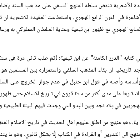
دة الأشعرية تنقض سلطة المنهج السلفي على مذاهب السنة بإضافته
شاعرة في القرن الرابع الهجري، واستطاعت العقيدة الاشعرية ان
لسابع الهجري مع ظهور ابن تيمية وعناية السلطان المملوكي به ورعايت
جد تاريخيا ان بقاء المذهب السلفي واستمراره بين المسلمين هو ف
وأساسه وأصله في قول ابن حنبل في عدم جواز الخروج على السلطان 
اندثارها على مدى أكثر من ستة قرون في تاريخ الاسلام حتى ظهور 
هجريين في بلاد نجد وبين البدو التي وجدت فيهم البيئة الطبيعية وا
واية، وهو منهج من اطلق عليهم اهل الحديث في تاريخ الاسلام الفق
منهج الى التدوين أو القراءة في الكتاب إلّا بشكل ثانوي، وهو ما يت