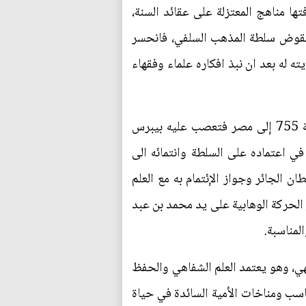
ا مناهج المعتزلة على عقائد السنة،
 تقوض سلطة المذهب السلفي، فانحسر
ه له بعد ان نبذ افكاره علماء وفقهاء
ويقول الحافظ ابن حجر العسقلاني في كتابه "الدرر الكامنة" عن ابن تيمية: (ثم طلب ثاني مرة في سنة 755 إلى مصر فتعصب عليه بيبرس
ي اعتماده على السلطة وانتمائه الى
الجائر وجواز الإئتمام به مع العلم
الحركة الوهابية على يد محمد بن عبد
لمناسبة.
هي، وهو يعتمد العلم الشفاهي والحفظ
ناسب ومناخات الأمية السائدة في حياة