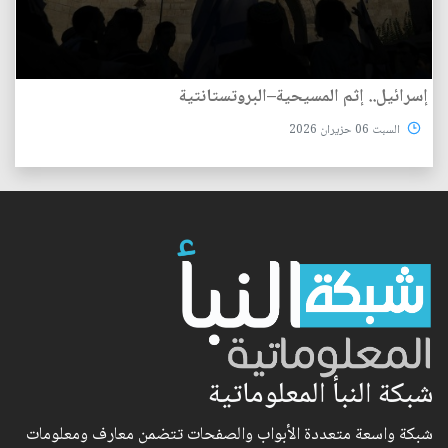
إسرائيل.. إثم المسيحية–البروتستانتية
السبت 06 حزيران 2026
شبكة النبأ المعلوماتية
شبكة واسعة متعددة الأبواب والصفحات تتضمن معارف ومعلومات