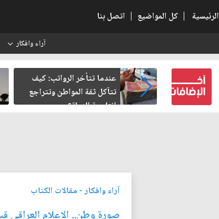
الرئيسية
|
كل المواضيع
|
اتصل بنا
آراء وافكار
س
خر الرواتب: كيف
صمت الطريق بعد الأربعين
 المواطن وتتراجع
دولة؟
آراء وافكار
-
مقالات الكتاب
صورة وطن.. الاعلام العراقي ق