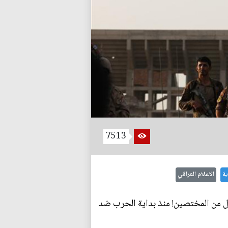
7513
ة
الاعلام العراقي
يل من المختصين! منذ بداية الحرب ضد