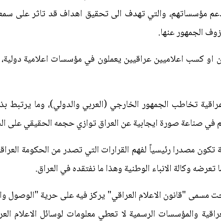
م مؤسساتهم، والتي تهدف الى تحقيق اهداف قد تاثر على سمعة 
وف الجمهور عنها.
يين او كسب اعلاميين عراقيين يعملون في مؤسسات اعلامية دولية، 
 عراقية تخاطب الجمهور الخارجي (العربي والدولي)، وما يرتبط 
يسهم في صناعة صورة ايجابية عن العراق توازي حجمه الحقيقي على السا
ية تكون مصدرا رئيسياً لفهم القرارات التي تصدر من الحكومة العراق
رضه وكالة الانباء الوطنية وهذا ما نفتقده في العراق.
 تحت مسمى "قانون الاعلام العراقي" يركز فيه على حرية "الوصول 
لعراقية والمؤسسات الرسمية لا تعطي معلومات لوسائل الاعلام الع