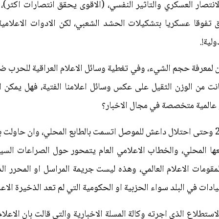
نتصار العسكري والتاثير النفسي، (الاقوى يحقق انتصارات اكثر)،
 تفوقا عسكريا بتشكيلات الحشد الشعبي، لكن الادوات الاعلامية
لية!.
ان لمعرفة حجم الشيء، وفي تغطية وسائل الاعلام العراقية للحرب ض
 كانت من الوزن الثقيل على عكس وسائل اعلامنا الفتية، فهل يمكن ا
و عالمية متخصصة في مجال الاخبار؟
فوسائل الاعلام العراقية منذ عام 2003 وحتى احتلال داعش للموصل اتسمت بالطابع المحلي
ها المحلي، والخطاب الاعلامي العام يتمحور حول الصراعات السي
 لمقومات الاعلام العالمي، وهذه ليست جريمة المراسل او المحرر 
لقيادات في البلد سواء الحزبية او الحكومية التي لم تعد الذخيرة الاعل
ستطلاع الذي اجرته وكالة المسلة الاخبارية والتي قالت بان الاعل