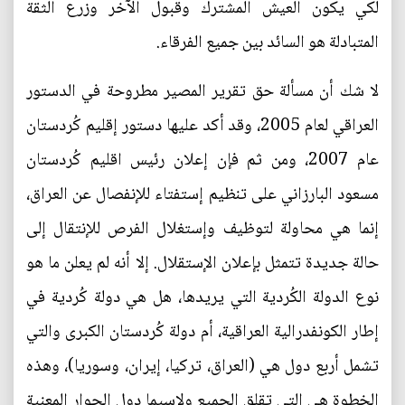
لكي يكون العيش المشترك وقبول الآخر وزرع الثقة
المتبادلة هو السائد بين جميع الفرقاء.
لا شك أن مسألة حق تقرير المصير مطروحة في الدستور
العراقي لعام 2005، وقد أكد عليها دستور إقليم كُردستان
عام 2007، ومن ثم فإن إعلان رئيس اقليم كُردستان
مسعود البارزاني على تنظيم إستفتاء للإنفصال عن العراق،
إنما هي محاولة لتوظيف وإستغلال الفرص للإنتقال إلى
حالة جديدة تتمثل بإعلان الإستقلال. إلا أنه لم يعلن ما هو
نوع الدولة الكُردية التي يريدها، هل هي دولة كُردية في
إطار الكونفدرالية العراقية، أم دولة كُردستان الكبرى والتي
تشمل أربع دول هي (العراق، تركيا، إيران، وسوريا)، وهذه
الخطوة هي التي تقلق الجميع ولاسيما دول الجوار المعنية