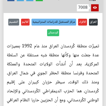
7008
العراق
الاكراد
مركز المستقبل للدراسات الستراتيجية
أقاليم
التقسيم
كردستان
تميزّت منطقة كُردستان العراق منذ عام 1992 بمميزات
عدة جعلت منها وكأنها منطقة شبه مستقلة عن السلطة
المركزية، بعد أن أنشأت الولايات المتحدة والمملكة
المتحدة وفرنسا منطقة الحظر الجوي في شمال العراق،
ومنذ ذلك الوقت، سيطر حزبان كبيران على إقليم
كُردستان، هما الحزب الديمقراطي الكُردستاني والإتحاد
الوطني الكُردستاني، ومع أن الحزبين حاربا النظام العراقي