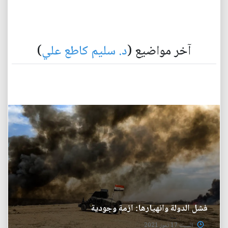
آخر مواضيع (
د. سليم كاطع علي
)
فشل الدولة وانهيارها: ازمة وجودية
السبت 17 تموز 2021