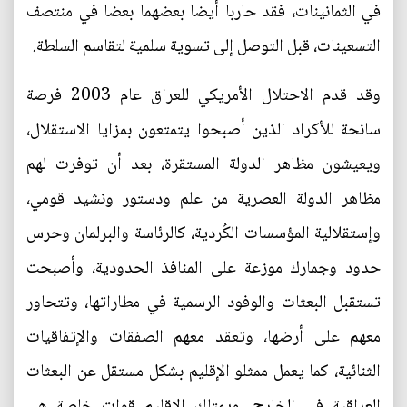
في الثمانينات، فقد حاربا أيضا بعضهما بعضا في منتصف
التسعينات، قبل التوصل إلى تسوية سلمية لتقاسم السلطة.
وقد قدم الاحتلال الأمريكي للعراق عام 2003 فرصة
سانحة للأكراد الذين أصبحوا يتمتعون بمزايا الاستقلال،
ويعيشون مظاهر الدولة المستقرة، بعد أن توفرت لهم
مظاهر الدولة العصرية من علم ودستور ونشيد قومي،
وإستقلالية المؤسسات الكُردية، كالرئاسة والبرلمان وحرس
حدود وجمارك موزعة على المنافذ الحدودية، وأصبحت
تستقبل البعثات والوفود الرسمية في مطاراتها، وتتحاور
معهم على أرضها، وتعقد معهم الصفقات والإتفاقيات
الثنائية، كما يعمل ممثلو الإقليم بشكل مستقل عن البعثات
العراقية في الخارج، ويمتلك الإقليم قوات خاصة هي