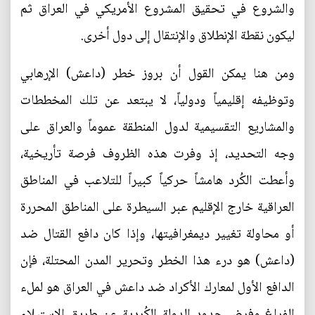
والشروع في تحقيق المشروع الأمريكي في العراق ثم
ليكون نقطة الإنطلاق والإنتقال إلى دول أخرى.
ومن هنا يمكن القول أن بروز خطر (داعش) الإرهابي
وتوظيفه إقليمياً ودولياً، لا يبتعد عن تلك المخططات
والمشاريع التقسيمية لدول المنطقة عموماً والعراق على
وجه التحديد، إذ وفرت هذه الظروف فرصة تأريخية،
وأعطت الكُرد هامشاً حركياً كبيراً للتلاعب في المناطق
العراقية خارج الإقليم عبر السيطرة على المناطق المحررة
أو محاولة تغيير ديمغرافيتها، وإذا كان دافع القتال ضد
(داعش) هو درء هذا الخطر وتحرير المدن المحتلة، فإن
الدافع الأول لمعارك الأكراد ضد داعش في العراق هو لملء
الفراغ وفرض حدود الدولة الكُردية عن طريق الإستيلاء