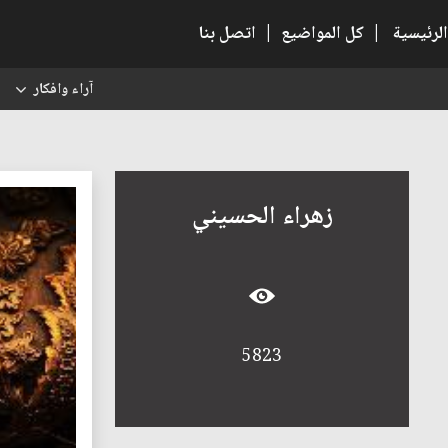
الرئيسية
|
كل المواضيع
|
اتصل بنا
آراء وافكار
س
زهراء الحسيني
5823