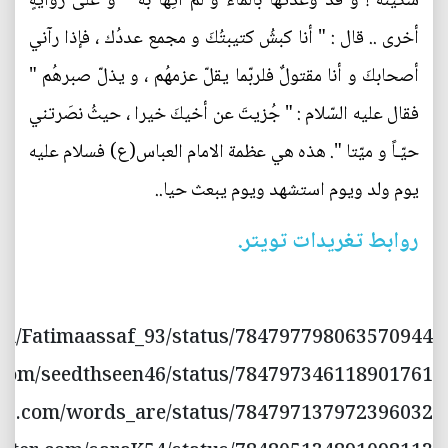
سُكينة ! و قد وعَدتها بالماء و لم آتِها به " و على روايةٍ
أخرى .. قال : " أنا كبشُ كتيبتُكَ و مجمع عددُك ، فإذا رآني
أصحابكَ و أنا مقتولٌ فلربّما يقلّ عزمهُم ، و يذلّ صبرهُم "
فقال عليه السّلام : " جُزيتَ عن أخيكَ خيرا ، حيثُ نصَرتني
حيّـاً و ميّتا ". هذه هي عظمة الامام العباس(ع) فسلام عليه
يوم ولد ويوم استشهد ويوم يبعث حيا..
روابط تغريدات تويتر.
.com/Fatimaassaf_93/status/784797798063570944
r.com/seedthseen46/status/784797346118901761
tter.com/words_are/status/784797137972396032