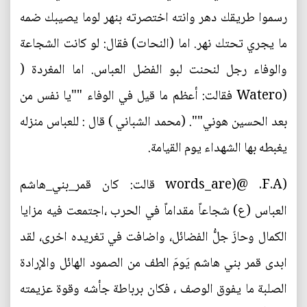
رسموا طريقك دهر وانته اختصرته بنهر لوما يصيبك ضمه
ما يجري تحتك نهر. اما (النحات) فقال: لو كانت الشجاعة
والوفاء رجل لنحنت لبو الفضل العباس. اما المغردة (
(Watero فقالت: أعظم ما قيل في الوفاء ""يا نفس من
بعد الحسين هوني"". (محمد الشباني ) قال : للعباس منزله
يغبطه بها الشهداء يوم القيامة.
(F.A. ‏@(words_are قالت: كان قمر_بني_هاشم
العباس (ع) شجاعاً مقداماً في الحرب ،اجتمعت فيه مزايا
الكمال وحازَ جلُّ الفضائل، واضافت في تغريده اخرى، لقد
ابدى قمر بني هاشم يَومَ الطف من الصمود الهائل والإرادة
الصلبة ما يفوق الوصف ، فكان برباطة جأشه وقوة عزيمته