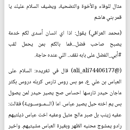
مثال للوفاء والأخوة والتضحية، ويضيف السلام عليك يا
قمر بني هاشم
(محمد العراقي) يقول: اذا اي انسان أسدى لكم خدمة
يصبح صاحب فضل...فما بالكم بمن يحمل لقب
#أبي_الفضل على بابه نقف.. اللي عنده حاجة.
(‏@ali_ali74406177) قال في تغريده: السلام على
العباس بن علي ع، مو بس روس تارس كربله دروس بكثر
ماجان حيدر تارسها احساس صح يصير حيدر لمن يصول
بس يم اخته حيل يصير عباس. اما (الـــمــوســويـة) فقالت:
عفيه زينب بل صبر مالج مثيل وعفيه اخت عباس ذيلتيهم
رادو يمشوج محنيه الظهر وبغيرة العباس مشيتيهم. واخير