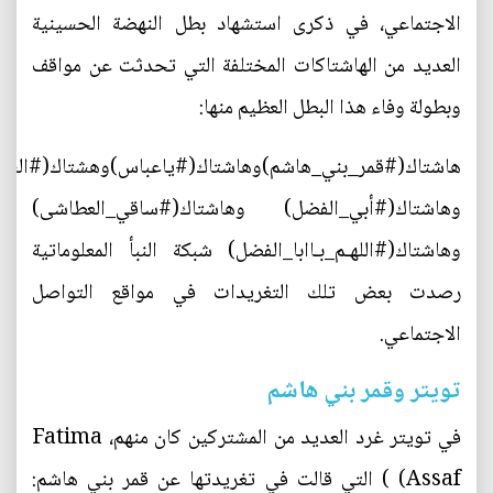
الاجتماعي، في ذكرى استشهاد بطل النهضة الحسينية
العديد من الهاشتاكات المختلفة التي تحدثت عن مواقف
وبطولة وفاء هذا البطل العظيم منها:
هاشتاك(#قمر_بني_هاشم)وهاشتاك(#ياعباس)وهشتاك(#السلا
وهاشتاك(#أبي_الفضل) وهاشتاك(#ساقي_العطاشى)
وهاشتاك(#اللهـم_بـاابا_الفضل) شبكة النبأ المعلوماتية
رصدت بعض تلك التغريدات في مواقع التواصل
الاجتماعي.
تويتر وقمر بني هاشم
في تويتر غرد العديد من المشتركين كان منهم، Fatima
Assaf) ) التي قالت في تغريدتها عن قمر بني هاشم: