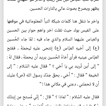
يظهر ويصرخ بصوت عالي يالثارات الحسين.
واخر ما ننقل هنا كلمات شبكة النبأ المعلوماتية في موقعها
على الفيس بوك حيث نقلت اخر واهم حوار بين الحسين
والعباس عليهما السلام والذي جاء فيه : لمّا جاء الحُسين
(ع) إلى أخيهِ العبّاس (ع) إنتحى عليهِ ليحملهُ ، ففتَح
العبّاس عينيه فرأى أخاهُ الحُسين يريد أن يحملهُ ، فقال لهُ :
" إلى أين تُريد بي يا أخي ؟ " فقال عليه السّلام : " إلى
الخيمة " فقال : " أخي ، بحقّ جدّك رسول الله (ص) عليك
أن لا تحملني ، دعني في مكاني هذا ! "
فقال عليه السّلام : " لماذا ؟ " قال : " إنّي مُستحِ من إبنتُكَ