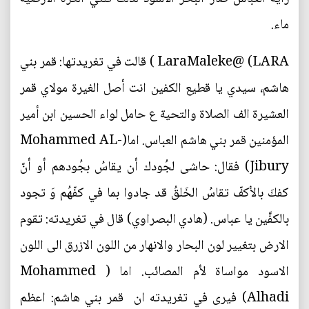
ماء.
LARA) ‏@LaraMaleke ) قالت في تغريدتها: قمر بني
هاشم، سيدي يا قطيع الكفين انت أصل الغيرة مولاي قمر
العشيرة الف الصلاة والتحية ع حامل لواء الحسين ابن أمير
المؤمنين قمر بني هاشم العباس. اما(Mohammed AL-
Jibury) فقال: حاشى لجُودك أن يقاسُ بجُودهم أو أنّ
كفكَ بالأكفّ تقاسُ الخَلقُ قد جادوا بما في كفّهُم وَ تجود
بالكفَّين يا عباس. (هادي البصراوي) قال في تغريدته: تقوم
الارض بتغيير لون البحار والانهار من اللون الازرق الى اللون
الاسود مواساة لأم المصائب. اما ( Mohammed
Alhadi) فيرى في تغريدته ان ‏ قمر بني هاشم: اعظم