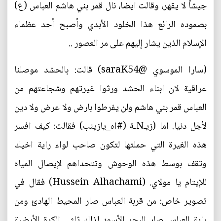
جيشاً لا يقهر، وقالت ايضا، نال قمر بني هاشم العباس (ع)
بصموده الرائع هذا الخلود الأبدي وأصبح أحد عظماء
الإسلام الذين يشار إليهم على مر العصور ..
(سارا الموسوي ‏@saraK54) قالت: بالحشد موصلنا
عراقية لان ابناء الحشد ورثوا غيرتهم وشجاعتهم من
العباس قمر بني هاشم ولن يفرطوا بارض ولا عرض ولا دين
لأجل دنيا. اما (زيـNـة (#اه_يازينب) فقالت: كيف افسر
هذه الغيرة التي حملتها لتكون صاحب لواء راية اخيك
وتقف بوسط هذه الوحوش وتتحداهم لإيصال المياه
للإيتام يا مولاي. (Hussein Alhachami) فقال في
تصوير خاص: من قربة العباس صار المحيط الهادئ ومن
راية العباس صار البحر الأسود لذلك ثلثي الكرة الأرضية