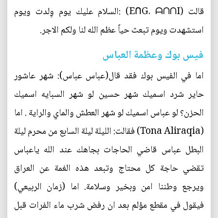
قالت (EᑎG. ᗩᑎᑎI) :السلام عليك يوم وِلدت ويوم
استشهدت ويوم تبعث حياً عظم الله لنا ولكم الاجر.
فيس بوك وعظمة العباس
اما في الفيس بوك فقد قال(عباس عباس): شهر عاشور
حاير شرد اسميك شهر حسين لو شهر السبايه اسميك
الحزن؟ لو عباس اسميك لو شهر العطش والماي والراية . اما
(Tona Aliraqia‏) فقالت: الليلة ليلة السابع من محرم ليلة
البطل عباس قاضي الحاجات بجاهك عند الله ياعباس
تقضي حاجة كل محتاج وتبعد هذه الغمة عن العراق
ويرجع وطننا امن وبخير وسلامة. اما (زمان الربيعي)
فيقول في مقطع مؤلم بعد ان رفض شرب ماء الفرات قبل