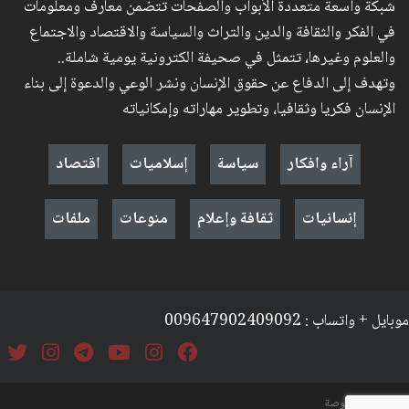
شبكة واسعة متعددة الأبواب والصفحات تتضمن معارف ومعلومات
في الفكر والثقافة والدين والتراث والسياسة والاقتصاد والاجتماع
والعلوم وغيرها، تتمثل في صحيفة الكترونية يومية شاملة..
وتهدف إلى الدفاع عن حقوق الإنسان ونشر الوعي والدعوة إلى بناء
الإنسان فكريا وثقافيا، وتطوير مهاراته وإمكانياته
آراء وافكار
سياسة
إسلاميات
اقتصاد
إنسانيات
ثقافة وإعلام
منوعات
ملفات
موبايل + واتساب : 009647902409092
السياسة والخصوصة