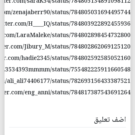
witter.com/saraK54/status/784805134891098112
er.com/zenajaberr90/status/784805031694495744
twitter.com/H____IQ/status/784803922892455936
ter.com/LaraMaleke/status/784802898454732800
itter.com/Jibury_M/status/784802862069125120
itter.com/hadie2345/status/784802592585052160
/07823534393mmmm/status/755482225911660548
com/ali_ali74406177/status/782693156433387521
witter.com/eng_anni/status/784817387543691264
اضف تعليق