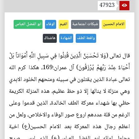
47923
الامام الحسين
شبكات اجتماعية
القيم
الوفاء
ابو الفضل العباس
واقعة الطف
الشهادة
هاشتاك
قال تعالى (وَلا تَحْسَبَنَّ الَّذِينَ قُتِلُوا فِي سَبِيلِ اللَّهِ أَمْوَاتاً بَلْ
أَحْيَاءٌ عِنْدَ رَبِّهِمْ يُرْزَقُونَ) آل عمران:169، هكذا كرم الله
تعالى عبادة الذين يقتلون في سبيله ومنحهم الخلود الابدي
وهي منزلة لا ينالها إلا ذو حظ عظيم، هذه المنزلة الكريمة
حظي بها شهداء معركة الطف الخالدة، الذين قدموا وعلى
الرغم من قلة عددهم اروع صور الوفاء والاخلاص، ولعل من
اعظم رجال هذه المعركة بعد الامام الحسين(ع) اخية
وحامل لوائه ابو الفضل العباس(ع) الذي ارسى صرح