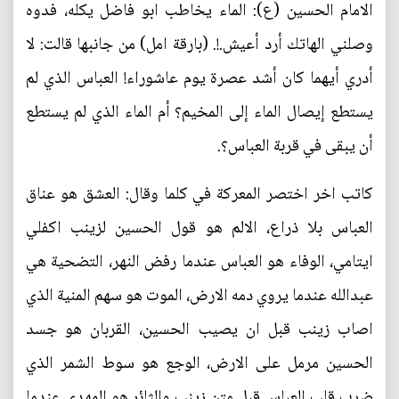
الامام الحسين (ع):‏ الماء يخاطب ابو فاضل يكله، فدوه
وصلني الهاتك أرد أعيش.!. (بارقة امل) من جانبها قالت: لا
أدري أيهما كان أشد عصرة يوم عاشوراء! العباس الذي لم
يستطع إيصال الماء إلى المخيم؟ أم الماء الذي لم يستطع
أن يبقى في قربة العباس؟.
كاتب اخر اختصر المعركة في كلما وقال: العشق هو عناق
العباس بلا ذراع، الالم هو قول الحسين لزينب اكفلي
ايتامي، الوفاء هو العباس عندما رفض النهر، التضحية هي
عبدالله عندما يروي دمه الارض، الموت هو سهم المنية الذي
اصاب زينب قبل ان يصيب الحسين، القربان هو جسد
الحسين مرمل على الارض، الوجع هو سوط الشمر الذي
ضرب قلب العباس قبل متن زينب والثائر هو المهدي عندما