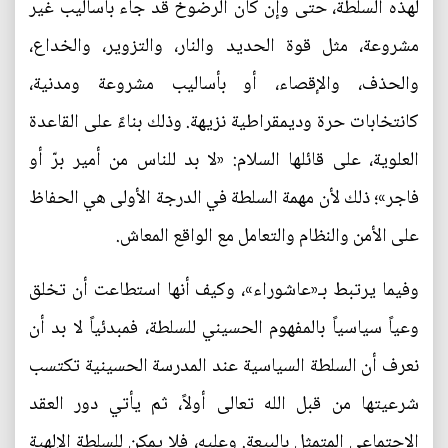
لهذه السلطة، حتى وإن كان الرضوخ قد جاء بأساليب غير
مشروعة، مثل قوة الحديد والنار، والتزوير، والخداع،
والحذف، والإقصاء، أو بأساليب مشروعة ومدنية،
كانتخابات حرة وديمقراطية نزيهة. وذلك بناءً على القاعدة
العلوية، على قائلها السلام: «لا بد للناس من أمير برّ أو
فاجر»؛ ذلك لأن مهمة السلطة في الدرجة الأولى هي الحفاظ
على الأمن والنظام والتعامل مع الواقع المعاش.
وفيما يرتبط بـ«عاشوراء»، وكيف أنها استطاعت أن تخلق
وعياً سياسياً بالمفهوم الحسيني للسلطة، فمبدئياً لا بد أن
نعرف أن السلطة السياسية عند المدرسة الحسينية تكتسب
شرعيتها من قبل الله تعالى أولاً، ثم يأتي دور العقد
الاجتماعي المتمثل بالبيعة. وعليه، فلا يمكن للسلطة الإلهية