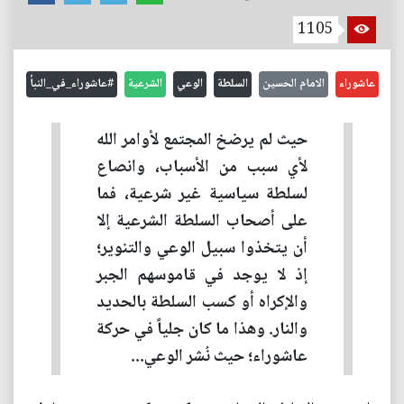
1105
عاشوراء
الامام الحسين
السلطة
الوعي
الشرعية
#عاشوراء_في_النبأ
حيث لم يرضخ المجتمع لأوامر الله
لأي سبب من الأسباب، وانصاع
لسلطة سياسية غير شرعية، فما
على أصحاب السلطة الشرعية إلا
أن يتخذوا سبيل الوعي والتنوير؛
إذ لا يوجد في قاموسهم الجبر
والإكراه أو كسب السلطة بالحديد
والنار. وهذا ما كان جلياً في حركة
عاشوراء؛ حيث نُشر الوعي...