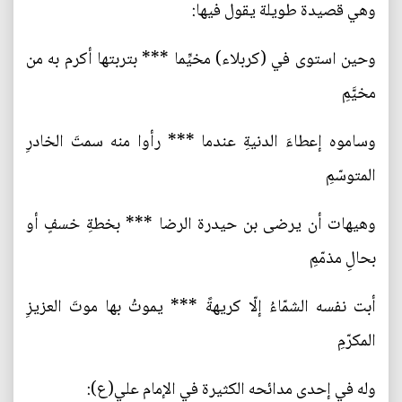
وهي قصيدة طويلة يقول فيها:
وحين استوى في (كربلاء) مخيِّما *** بتربتها أكرم به من
مخيَّمِ
وساموه إعطاءَ الدنيةِ عندما *** رأوا منه سمتَ الخادرِ
المتوسّمِ
وهيهات أن يرضى بن حيدرة الرضا *** بخطةِ خسفٍ أو
بحالِ مذمّمِ
أبت نفسه الشمّاءُ إلّا كريهةً *** يموتُ بها موتَ العزيزِ
المكرّمِ
وله في إحدى مدائحه الكثيرة في الإمام علي(ع):