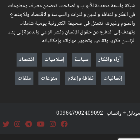
شبكة واسعة متعددة الأبواب والصفحات تتضمن معارف ومعلومات
في الفكر والثقافة والدين والتراث والسياسة والاقتصاد والاجتماع
والعلوم وغيرها، تتمثل في صحيفة الكترونية يومية شاملة..
وتهدف إلى الدفاع عن حقوق الإنسان ونشر الوعي والدعوة إلى بناء
الإنسان فكريا وثقافيا، وتطوير مهاراته وإمكانياته
آراء وافكار
سياسة
إسلاميات
اقتصاد
إنسانيات
ثقافة وإعلام
منوعات
ملفات
موبايل + واتساب : 009647902409092