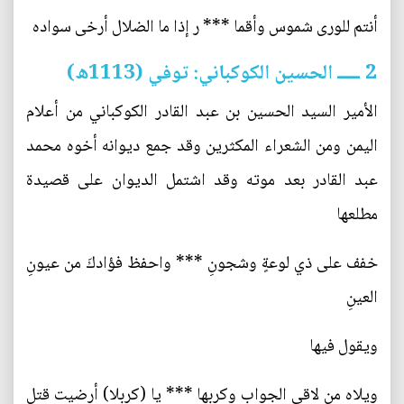
أنتم للورى شموس وأقما *** ر إذا ما الضلال أرخى سواده
2 ـــــ الحسين الكوكباني: توفي (1113ه)
الأمير السيد الحسين بن عبد القادر الكوكباني من أعلام
اليمن ومن الشعراء المكثرين وقد جمع ديوانه أخوه محمد
عبد القادر بعد موته وقد اشتمل الديوان على قصيدة
مطلعها
خفف على ذي لوعةٍ وشجونِ *** واحفظ فؤادكَ من عيونِ
العينِ
ويقول فيها
ويلاه من لاقى الجواب وكربها *** يا (كربلا) أرضيت قتل