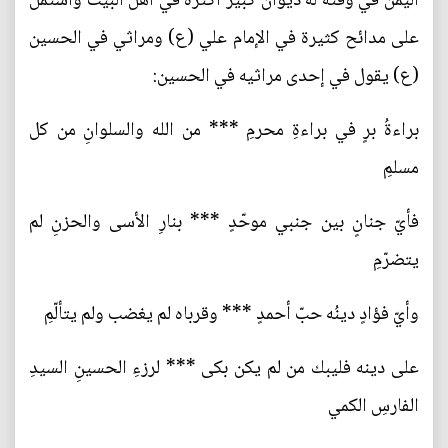
اليمن في وقته له ديوان كبير أكثره في أهل البيت واشتمل
على مدائح كثيرة في الإمام علي (ع) ومراثي في الحسين
(ع) يقول في إحدى مراثيه في الحسين:
براءةُ برٍ في براءةِ محرمِ *** من الله والسلوانِ من كل
مسلمِ
فأيّ جنانٍ بين جنبي موحّدٍ *** بنارِ الأسى والحزنِ لم
يتضرّمِ
وأيّ فؤادٍ دينُه حبّ أحمدٍ *** وقرباه لم يغضب ولم يتألّمِ
على دينه فليبك من لم يكن بكى *** لرزءِ الحسينِ السيدِ
الفارسِ الكمي