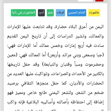
عاشوراء
الامام الحسين
كربلاء
شعر
أدب
#عاشوراء_في_النبأ
اليمن من أعرق البلاد حضارة، وقد تتابعت عليها الإمارات
والممالك، وتشير الدراسات إلى أن تاريخ اليمن القديم
سادت فيه أربع إمارات وخمس ممالك أما الإمارات فهي:
(جبا وسمعى وبني مراثد وأربعن) أما الممالك فهي: (معين
وحضرموت وسبأ وقتبان والتبابعة) وقد حفل تاريخها
بالكثير من الأحداث والصراعات، وتواكبت عليها العديد من
الحضارات والأديان، كما حفل منجزها الثقافي برصيد
ضخم من الشعر، وللشعر اليمني طابع خاص ومميز فهو
إضافة إلى احتفاظه بأصالته وأساليبه البلاغية فإنه واكب