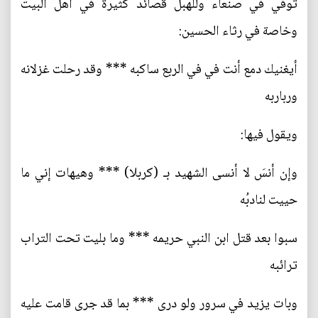
توفي في صنعاء وللهبل قصائد كثيرة في أهل البيت
وخاصة في رثاء الحسين:
أيغنيك دمع أنت في في الربع ساكبه *** وقد رحلت غزلانه
ورباربه
ويقول فيها:
وإن أنسَ لا أنسى الشهيد بـ (كربلا) *** وهيهات إني ما
حييت لنادبُه
سبوا بعد قتل ابن النبي حريمه *** وما بليت تحت التراب
ترائبه
وبات يزيد في سرور ولو درى *** بما قد جرى قامت عليه