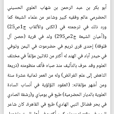
أبو بكر بن عبد الرحمن بن شهاب العلوي الحسيني
الحضرمي عالم وفقيه كبير وشاعر من علماء الشيعة كما
ورد ذلك في ترجمته في (الكنى والألقاب ج1ص25)
و(أعيان الشيعة ج2ص295) ولد في قرية (حصن آل
فلوقة) إحدى قرى تريم في حضرموت في اليمن وتوفي
في حيدر آباد في الهند له أكثر من ثلاثين مؤلفاً في مختلف
العلوم وقد عرف بالتأليف منذ صباه فألف منظومته (ذريعة
الناهض إلى علم الفرائض) وله من العمر ثمانية عشرة سنة
ومن أشهر مؤلفاته: (العقود اللؤلؤية في أنساب السادة
العلوية بالديار الحضرمية) طبع في بومباي و(رشفة الصادي
في بحر فضائل النبي الهادي) طبع في القاهرة، كان شاعر