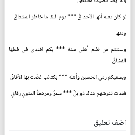
وله أيضا قصيدة مطلعها:
لو كان يعلم أنها الأحداقُ *** يوم النقا ما خاطر المشتاقُ
ومنها
وسننتم من ظلم أهلي سنة *** بكم اقتدى في فعلها
الفسّاقُ
وبسعيكم رمي الحسين وأهله *** بكتائب غصّت بها الآفاقُ
فغدت تنوشهم هناك ذوابلٌ *** سمرٌ ومرهفةٌ المتونِ رقاقِ
اضف تعليق