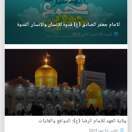
الامام جعفر الصادق (ع) قدوة للإنسان والانسان القدوة
السبت 16 تشرين الثاني 2019
ولاية العهد للإمام الرضا (ع): الدوافع والغايات
الأثنين 15 تموز 2019